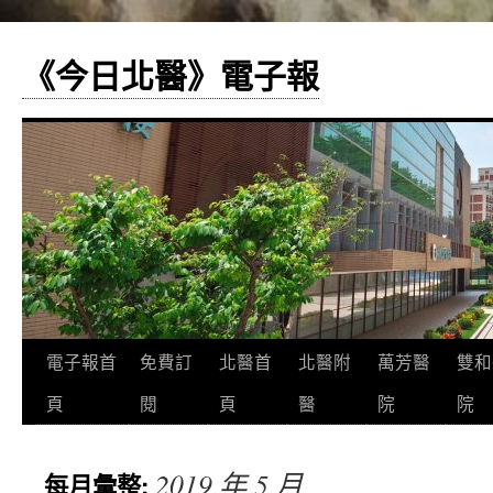
《今日北醫》電子報
跳
電子報首
免費訂
北醫首
北醫附
萬芳醫
雙和
至
頁
閱
頁
醫
院
院
主
2019 年 5 月
每月彙整:
要