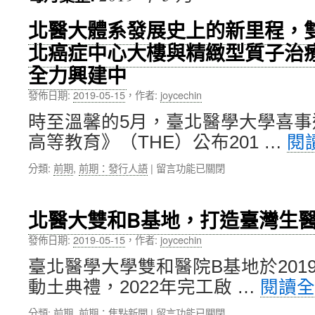
內
北醫大體系發展史上的新里程，
北癌症中心大樓與精緻型質子治
容
全力興建中
發佈日期:
2019-05-15
，
作者:
joycechin
時至溫馨的5月，臺北醫學大學喜
高等教育》（THE）公布201 …
閱
在
分類:
前期
,
前期：發行人語
|
留言功能已關閉
〈北
醫
大
北醫大雙和B基地，打造臺灣生
體
系
發佈日期:
2019-05-15
，
作者:
joycechin
發
臺北醫學大學雙和醫院B基地於201
展
史
動土典禮，2022年完工啟 …
閱讀
上
的
在
分類:
前期
,
前期：焦點新聞
|
留言功能已關閉