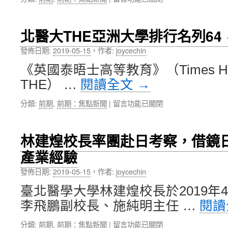
新
〈北
里
醫
程，
大
北醫大THE亞洲大學排行名列64
雙
雙
和
和
發佈日期:
2019-05-15
，
作者:
joycechin
醫
B
院
《英國泰晤士高等教育》（Times Higher
基
B
地，
THE） …
閱讀全文
→
基
打
地、
造
在
分類:
前期
,
前期：焦點新聞
|
留言功能已關閉
臺
臺
〈北
北
灣
醫
癌
生
大
林建煌校長率團赴日考察，借鏡
症
醫
THE
中
矽
產業經驗
亞
心
谷〉
洲
大
中
發佈日期:
2019-05-15
，
作者:
joycechin
大
樓
學
與
臺北醫學大學林建煌校長於2019年4
排
精
李飛鵬副校長、施純明主任 …
閱讀
行
緻
名
型
在
分類:
前期
,
前期：焦點新聞
|
留言功能已關閉
列