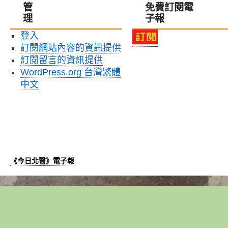
管
免費訂閱電
的
平
理
子報
鏡
臺〉
頭
中
登入
下，
訂閱網站內容的資訊提供
北
醫
訂閱留言的資訊提供
大
WordPress.org 台灣繁體
大
中文
學
社
會
責
任
實
踐
《今日北醫》電子報
賦
予
了
信
義
社
區