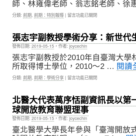
師、林雍偉老師、翁志銘老師、徐惠
及
出
金
管
校
額
在
分類:
前期
,
前期：特別報導
|
留言功能已關閉
理
友〉
近
〈歡
研
中
1,600
迎
究
萬
1072
所
張志宇副教授學術分享：新世代
元〉
學
所
中
期
長
發佈日期:
2019-05-15
，
作者:
joycechin
醫
許
張志宇副教授於2010年自臺灣大
學
明
院、
暉
所取得博士學位，2010～2 …
閱讀
護
教
理
授
在
分類:
前期
,
前期：學術分享
|
留言功能已關閉
學
榮
〈張
院
獲
志
11
衛
宇
北醫大代表萬序恬副資訊長以第
位
生
副
新
福
球開放教育聯盟理事
教
進
利
授
教
發佈日期:
2019-05-15
，
作者:
joycechin
專
學
師
業
術
臺北醫學大學長年參與「臺灣開放
及
獎
分
藥