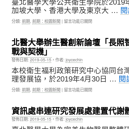
臺北醫學大學公共衛生學院於2019
術
全
加坡大學、香港大學及東京大 …
閱
學
球
系
開
在
分類:
前期
,
前期：校園新聞
|
留言功能已關閉
赴
放
〈北
姐
教
醫
妹
育
大
校
聯
北醫大舉辦生醫創新論壇「長照
公
日
盟
戰與契機」
共
本
理
衛
東
事〉
發佈日期:
2019-05-15
，
作者:
joycechin
生
京
中
學
醫
本校衛生福利政策研究中心協同台
院
科
理發展協，於2019年4月30日 …
閱
舉
齒
辦
科
在
分類:
前期
,
前期：校園新聞
|
留言功能已關閉
「四
大
〈北
校
學
醫
公
參
大
共
訪〉
資訊處串連研究發展處建置代謝
舉
衛
中
辦
生
發佈日期:
2019-05-15
，
作者:
joycechin
生
高