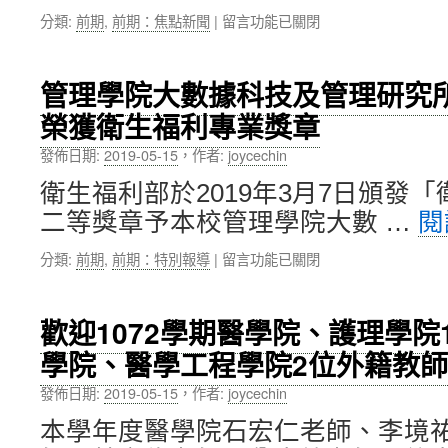
帶
業
在
分類:
前期
,
前期：焦點新聞
|
留言功能已關閉
領
經
〈王
研
驗〉
文
究
中
甫、
團
管理學院大數據科技及管理研究
施
隊
榮獲衛生福利專業獎章
益
榮
民、
獲
發佈日期:
2019-05-15
，
作者:
joycechin
陳
科
榮
技
衛生福利部於2019年3月7日頒發
洲
部
二等獎章予本校管理學院大數 …
閱
校
3
友
年
在
分類:
前期
,
前期：特別報導
|
留言功能已關閉
榮
期
〈管
獲
整
理
北
合
學
醫
型
歡迎1072學期醫學院、護理學院
院
大
研
學院、醫學工程學院2位外籍教
大
107
究
數
學
計
發佈日期:
2019-05-15
，
作者:
joycechin
據
年
畫，
科
度
補
本學年度醫學院石宏仁老師、李境
技
傑
助