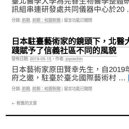
臺北醫學大學為完善生物醫學整體
醫
峰
創
論
訊組串連研發處共同儀器中心於20 
新
壇」〉
論
中
在
分類:
前期
,
前期：校園新聞
|
留言功能已關閉
壇
〈資
「長
訊
照
處
日本駐臺藝術家的鏡頭下，北醫
智
串
慧
踐賦予了信義社區不同的風貌
連
生
研
技
發佈日期:
2019-05-15
，
作者:
joycechin
究
應
發
日本藝術家原田賢幸先生，自2019
用
展
之
府之邀，駐臺於臺北國際藝術村 …
處
挑
建
戰
在
分類:
前期
,
前期：校園新聞
|
留言功能已關閉
置
與
〈日
代
契
本
謝
←
較舊的文章
機」〉
駐
體
中
臺
資
藝
料
術
分
家
析