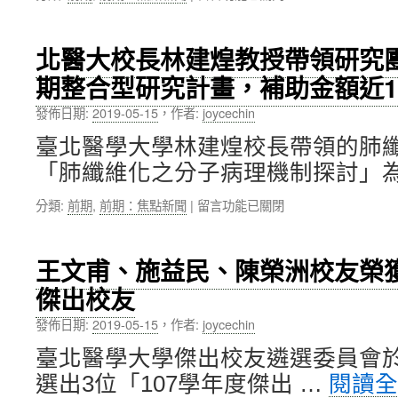
質
〈林
64，
子
建
進
治
煌
步
北醫大校長林建煌教授帶領研究
療
校
19
中
期整合型研究計畫，補助金額近1,
長
名〉
心
率
中
等
發佈日期:
2019-05-15
，
作者:
joycechin
團
關
赴
臺北醫學大學林建煌校長帶領的肺
鍵
日
建
「肺纖維化之分子病理機制探討」為
考
設
察，
全
在
分類:
前期
,
前期：焦點新聞
|
留言功能已關閉
借
力
〈北
鏡
興
醫
日
建
大
本
王文甫、施益民、陳榮洲校友榮獲
中〉
校
高
中
傑出校友
長
齡
林
宅
發佈日期:
2019-05-15
，
作者:
joycechin
建
及
煌
長
臺北醫學大學傑出校友遴選委員會於2
教
照
選出3位「107學年度傑出 …
閱讀
授
產