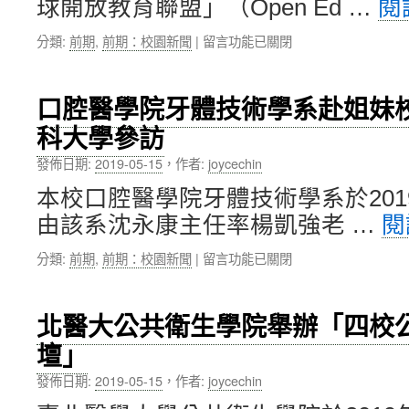
章〉
球開放教育聯盟」（Open Ed …
閱
享：
學
中
新
院、
在
分類:
前期
,
前期：校園新聞
|
留言功能已關閉
世
醫
〈北
代
學
醫
生
工
大
醫
口腔醫學院牙體技術學系赴姐妹
程
代
感
學
科大學參訪
表
測
院
萬
元
發佈日期:
2019-05-15
，
作者:
joycechin
2
序
件〉
位
恬
中
本校口腔醫學院牙體技術學系於201
外
副
籍
由該系沈永康主任率楊凱強老 …
閱
資
教
訊
師
在
分類:
前期
,
前期：校園新聞
|
留言功能已關閉
長
的
〈口
以
加
腔
第
入〉
醫
一
北醫大公共衛生學院舉辦「四校
中
學
高
壇」
院
票，
牙
獲
發佈日期:
2019-05-15
，
作者:
joycechin
體
選
技
為