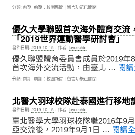
學
年
在
分類:
前期
,
前期：校園新聞
|
留言功能已關閉
醫
會」〉
〈臺
學
中
北
院
聯
附
優久大學聯盟首次海外體育交流
合
屬
「2019世界運動醫學研討會」
大
羅
學
格
發佈日期:
2019-10-15
，
作者:
joycechin
系
森
統
醫
優久聯盟體育委員會成員於2019年8
出
學
首次海外交流活動，由臺北 …
閱讀
訪
中
日
心，
在
分類:
前期
,
前期：校園新聞
|
留言功能已關閉
本
合
〈優
岡
作
久
山
開
大
大
設
北醫大羽球校隊赴泰國進行移地
學
學，
創
聯
洽
發佈日期:
2019-10-15
，
作者:
joycechin
新
盟
談
課
臺北醫學大學羽球校隊繼2016年9
首
SixERS
程
次
聯
「PSBH®
亞交流後，2019年9月1日 …
閱讀
海
盟
國