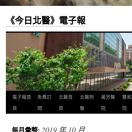
《今日北醫》電子報
跳
電子報首
免費訂
北醫首
北醫附
萬芳醫
雙和
至
頁
閱
頁
醫
院
院
主
2019 年 10 月
每月彙整:
要