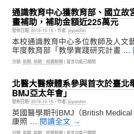
醫
究
大
通識教育中心獲教育部、國立故
室〉
人
中
畫補助，補助金額近225萬元
社
院
發佈日期:
2019-10-15
，
作者:
joycechin
吳
昌
本校通識教育中心多位教師及人文藝
衛
年度教育部「教學實踐研究計畫 …
副
教
在
分類:
前期
,
前期：校園新聞
|
留言功能已關閉
授
〈通
研
識
究
教
團
北醫大醫療體系參與首次於臺北舉
育
隊，
BMJ亞太年會」
中
獲
心
科
發佈日期:
2019-10-15
，
作者:
joycechin
獲
技
教
部
英國醫學期刊BMJ（British Medica
育
「臺
康照 …
閱讀全文
→
部、
灣
國
腦
在
分類:
前期
,
前期：校園新聞
|
留言功能已關閉
立
科