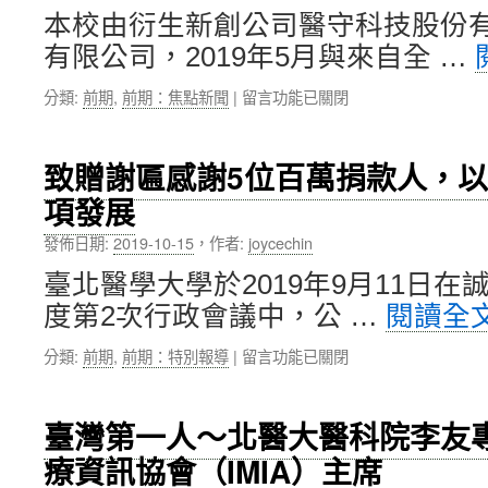
等
聯
本校由衍生新創公司醫守科技股份
教
合
育
有限公司，2019年5月與來自全 …
舉
創
辦
新
在
分類:
前期
,
前期：焦點新聞
|
留言功能已關閉
「第
創
〈北
4
業
醫
屆
考
大
致贈謝匾感謝5位百萬捐款人，
細
察
衍
胞
項發展
暨
生
治
海
新
療
發佈日期:
2019-10-15
，
作者:
joycechin
外
創
與
攬
「醫
臺北醫學大學於2019年9月11日在
再
才
守
生
度第2次行政會議中，公 …
閱讀全
團〉
科
醫
中
技」
學
在
分類:
前期
,
前期：特別報導
|
留言功能已關閉
與
國
〈致
「綿
際
贈
天
研
謝
科
臺灣第一人～北醫大醫科院李友
討
匾
技」，
會」，
療資訊協會（IMIA）主席
感
獲
各
謝
選