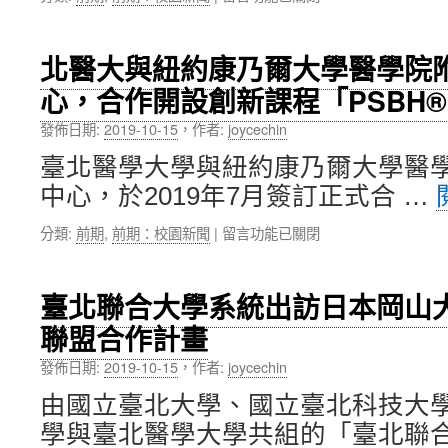
〈北
故
技
醫
宮
發
大
博
展
北醫大與紐約康乃爾大學醫學院
醫
物
及
心，合作開設創新課程「PSBH
療
院
國
體
等
際
發佈日期:
2019-10-15
，
作者:
joycechin
系
多
躍
參
項
升
臺北醫學大學與紐約康乃爾大學醫
與
計
計
中心，於2019年7月簽訂正式合 …
首
畫
畫」
次
補
補
在
分類:
前期
,
前期：校園新聞
|
留言功能已關閉
於
助，
助
〈北
臺
補
逾
醫
北
助
新
大
舉
金
臺北聯合大學系統出訪日本岡山大學
臺
與
辦
額
幣
聯盟合作計畫
紐
的
近
1,300
約
「2019
225
萬
發佈日期:
2019-10-15
，
作者:
joycechin
康
年
萬
元〉
乃
BMJ
元〉
中
由國立臺北大學、國立臺北科技大
爾
亞
中
學與臺北醫學大學共組的「臺北聯合
大
太