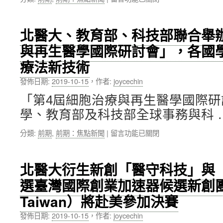
〈比
醫
荷
人
英
才，
北醫大、教育部、科技部聯合舉
高
發
與再生醫學國際研討會」，各國
教
展
經
人
療法新技術
驗
工
談
智
發佈日期:
2019-10-15
，
作者:
joycechin
～
慧
北
「第4屆細胞治療與再生醫學國際
醫
醫
療
學、教育部及科技部全球事務與科 
大
產
參
業〉
在
分類:
前期
,
前期：焦點新聞
|
留言功能已關閉
加
中
〈北
教
醫
育
大、
北醫大衍生新創「醫守科技」與
部
教
2019
選臺灣國際創業加速器候選新創團
育
年
部、
Taiwan）將赴美參加決賽
臺
科
灣
技
發佈日期:
2019-10-15
，
作者:
joycechin
高
部