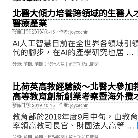
內
北醫大傾力培養跨領域的生醫人
醫療產業
容
發佈日期:
2019-10-15
，
作者:
joycechin
AI人工智慧目前在全世界各領域引
代的腳步，在AI的產學研究也居 …
在
分類:
前期
,
前期：發行人語
|
留言功能已關閉
〈北
醫
大
比荷英高教經驗談～北醫大參加教
傾
高等教育創新創業考察暨海外攬
力
培
發佈日期:
2019-10-15
，
作者:
joycechin
養
跨
教育部於2019年度9月中旬，由教
領
率領高教司長官、財團法人高等 …
域
的
在
分類:
前期
,
前期：焦點新聞
|
留言功能已關閉
生