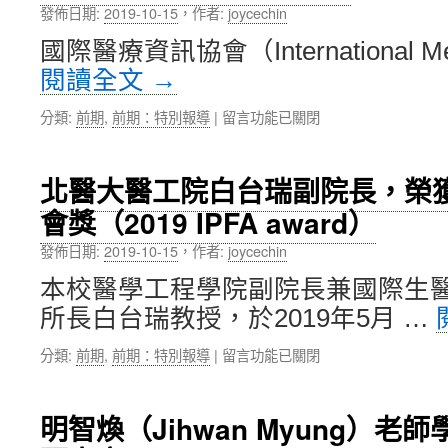
國
發佈日期:
2019-10-15
，
作者:
joycechin
5
臺
學
位
灣
國際醫療資訊協會（International Medic
者
百
國
發
閱讀全文
→
萬
際
表
捐
創
多
在
分類:
前期
,
前期：特別報導
|
留言功能已關閉
款
業
項
〈臺
人，
加
細
灣
以
速
胞
第
行
器
北醫大醫工院白台瑞副院長，榮
療
一
動
候
法
會獎（2019 IPFA award）
人
支
選
新
～
持
新
技
發佈日期:
2019-10-15
，
作者:
joycechin
北
北
創
術〉
醫
醫
團
本校醫學工程學院副院長兼國際生
中
大
大
（B2MC
所長白台瑞教授，於2019年5月 …
醫
各
Taiwan）
科
項
將
在
分類:
前期
,
前期：特別報導
|
留言功能已關閉
院
發
赴
〈北
李
展〉
美
醫
友
中
參
大
專
明智煥（Jihwan Myung）
加
醫
院
決