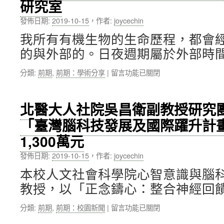
研究室
工
長
賽〉
院
當
中
發佈日期:
2019-10-15
，
作者:
joycechin
白
選
台
國
我所有有機生物的生命歷程，都會
瑞
際
的與外部的。日夜週期屬於外部時間
副
醫
院
療
在
分類:
前期
,
前期：學術分享
|
留言功能已關閉
長，
資
〈明
榮
訊
智
獲
協
煥
國
會
北醫大人社院吳昌衛副教授研究
（Jihwan
際
（IMIA）
「臺灣腦科技發展及國際躍升計
Myung）
血
主
老
漿
席〉
1,300萬元
師
製
中
學
劑
發佈日期:
2019-10-15
，
作者:
joycechin
術
協
分
本校人文社會科學院心智意識與腦
會
享：
獎
教授，以「正念鑄心：整合神經回饋
腦
（2019
時
IPFA
在
分類:
前期
,
前期：校園新聞
|
留言功能已關閉
間
award）〉
〈北
研
中