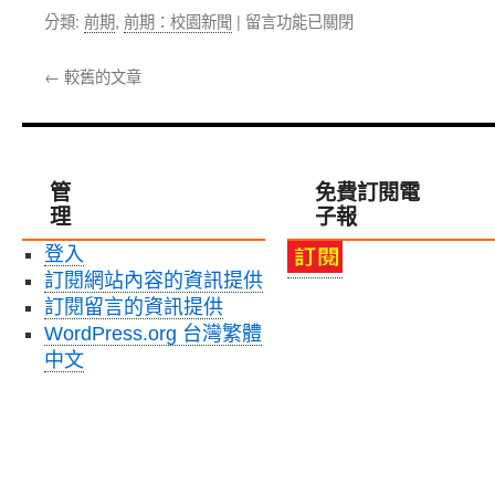
外
合
際
在
分類:
前期
,
前期：校園新聞
|
留言功能已關閉
體
作
問
〈北
育
計
題
醫
←
較舊的文章
交
畫〉
解
大
流，
中
決
羽
赴
松」〉
球
馬
中
校
來
隊
管
免費訂閱電
西
赴
理
亞
子報
泰
參
國
登入
加
進
「2019
訂閱網站內容的資訊提供
行
世
移
訂閱留言的資訊提供
界
地
WordPress.org 台灣繁體
運
訓
中文
動
練〉
醫
中
學
研
討
會」〉