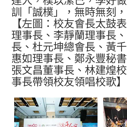
達人，樸以潔己，學好做
訓「誠樸」，無時無刻，
【左圖：校友會長太鼓表
理事長、李靜蘭理事長、
長、杜元坤總會長、黃千
惠如理事長、鄭永豐秘書
張文昌董事長、林建煌校
事長帶領校友領唱校歌】