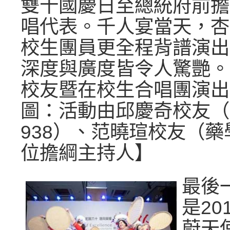
雙十國慶日至總統府前擔
唱代表。千人宴當天，杏
校生團員更全程背譜演出
深度與廣度皆令人驚艷。
校友暨在校生合唱團演出
圖：活動由邱慶奇校友（
938）、范曉瑄校友（藥
位擔綱主持人】
最後
是20
蔚天