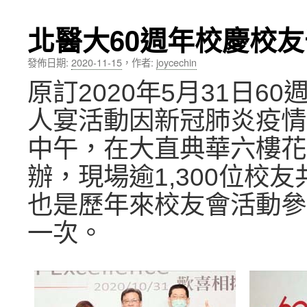
內
北醫大60週年校慶校
容
發佈日期:
2020-11-15
，
作者:
joycechin
原訂2020年5月31日6
人宴活動因新冠肺炎疫情延
中午，在大直典華六樓花
辦，現場逾1,300位校
也是歷年來校友會活動參
一次。