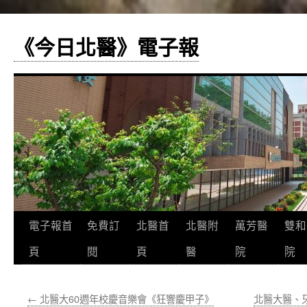
《今日北醫》電子報
跳
電子報首
免費訂
北醫首
北醫附
萬芳醫
雙和
至
頁
閱
頁
醫
院
院
主
←
北醫大60週年校慶音樂會《狂響慶甲子》
北醫大醫、
要