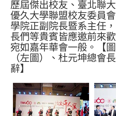
歷屆傑出校友、臺北聯大
優久大學聯盟校友委員會
學院正副院長暨系主任，
長們等貴賓皆應邀前來歡
宛如嘉年華會一般。【圖
（左圖）、杜元坤總會長
辭】