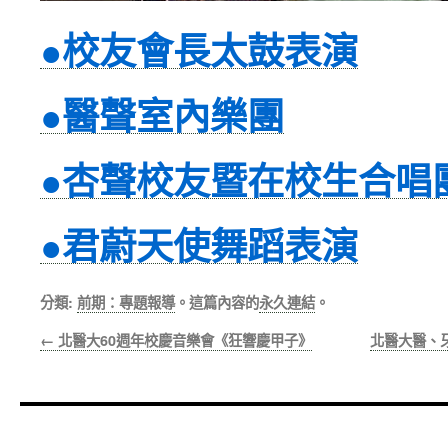
●校友會長太鼓表演
●醫聲室內樂團
●杏聲校友暨在校生合唱
●君蔚天使舞蹈表演
分類:
前期：專題報導
。這篇內容的
永久連結
。
←
北醫大60週年校慶音樂會《狂響慶甲子》
北醫大醫、