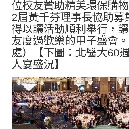
位校友贊助精美環保購物
2屆黃千芬理事長協助募
得以讓活動順利舉行，讓
友度過歡樂的甲子盛會。
處）【下圖：北醫大60
人宴盛況】