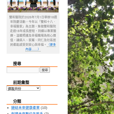
雙和醫院於2026年7月1日舉辦18週
年院慶活動，今年以「雙和十八．
幸福醫家」為主題，象徵雙和醫院
走過18年成長歷程，持續以專業醫
療、溫暖照護及幸福職場為核心價
值，讓病人、家屬、同仁及社區居
民都能感受到安心與幸福。
（更多
內容……）
搜尋
前期彙整
前
期
分類
彙
整
鏈結未來健康產業
(10)
創建未來數位生態系
(2)