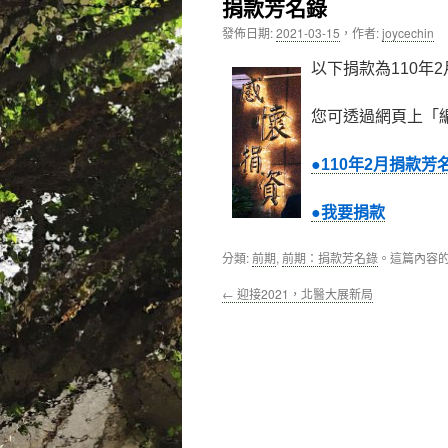
捐款芳名錄
內
發佈日期:
2021-03-15
，
作者:
joycechin
容
以下捐款為110年
您可透過網頁上「
●110年2月捐款芳
●我要捐款
分類:
前期
,
前期：捐款芳名錄
。這篇內容
←
迎接2021，北醫大展新局