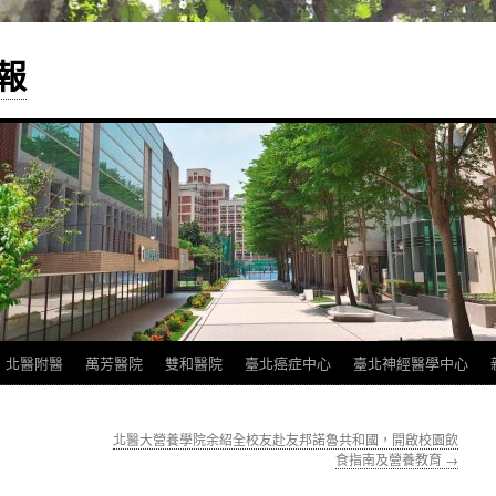
報
北醫附醫
萬芳醫院
雙和醫院
臺北癌症中心
臺北神經醫學中心
北醫大營養學院余紹全校友赴友邦諾魯共和國，開啟校園飲
食指南及營養教育
→