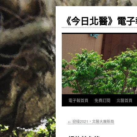
《今日北醫》電子
跳
電子報首頁
免費訂閱
北醫首頁
至
←
迎接2021，北醫大展新局
主
要