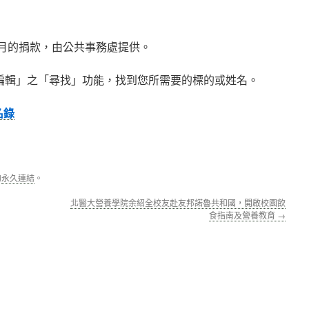
2月的捐款，由公共事務處提供。
編輯」之「尋找」功能，找到您所需要的標的或姓名。
名錄
的
永久連結
。
北醫大營養學院余紹全校友赴友邦諾魯共和國，開啟校園飲
食指南及營養教育
→