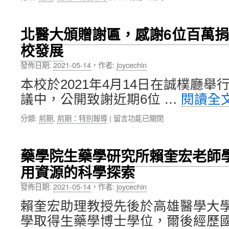
〈富
大
300
邦
學
大〉
金
社
中
北醫大頒贈謝匾，感謝6位百萬
控
會
校發展
蔡
責
明
任
發佈日期:
2021-05-14
，
作者:
joycechin
興
獎
董
首
本校於2021年4月14日在誠樸廳舉
事
獎〉
議中，公開致謝近期6位 …
閱讀全
長
中
蒞
在
分類:
前期
,
前期：特別報導
|
留言功能已關閉
臨
〈北
北
醫
醫
大
大
藥學院生藥學研究所賴奎宏老師
頒
專
用資源的科學探索
贈
題
謝
演
發佈日期:
2021-05-14
，
作者:
joycechin
匾，
講
感
「從
賴奎宏助理教授先後於高雄醫學大
謝
金
學取得生藥學博士學位，爾後經歷國
6
融