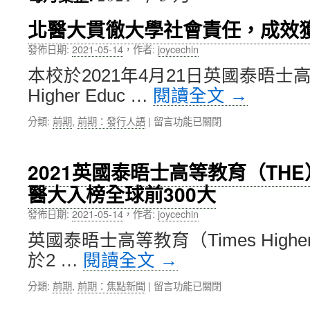
內
北醫大貫徹大學社會責任，成效
容
發佈日期:
2021-05-14
，
作者:
joycechin
本校於2021年4月21日英國泰晤士高
Higher Educ …
閱讀全文
→
在
分類:
前期
,
前期：發行人語
|
留言功能已關閉
〈北
醫
大
2021英國泰晤士高等教育（TH
貫
醫大入榜全球前300大
徹
大
發佈日期:
2021-05-14
，
作者:
joycechin
學
社
英國泰晤士高等教育（Times Higher E
會
於2 …
閱讀全文
→
責
任，
在
分類:
前期
,
前期：焦點新聞
|
留言功能已關閉
成
〈2021
效