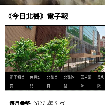
《今日北醫》電子報
跳
電子報首
免費訂
北醫首
北醫附
萬芳醫
雙和
至
頁
閱
頁
醫
院
院
主
2021 年 5 月
每月彙整:
要