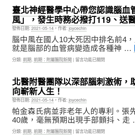
免
暨
大
師
費
臺北神經醫學中心帶您認識腦血
就
君
體
選
業
風」，發生時務必撥打119、送
蔚
驗
修
線
天
營，
國
上
發佈日期:
2021-05-14
，
作者:
joycechin
使
吸
際
博
南
引
名
覽
腦中風在國人10大死因中排名前4
巡，
近
校
會」〉
就是腦部的血管病變造成各種神 …
與
千
課
中
達
名
程〉
在
分類:
前期
,
前期：附屬醫院新聞
|
留言功能已關閉
卡
高
中
〈臺
努
中
北
瓦
生
神
部
踴
北醫附醫團隊以深部腦刺激術，
經
落、
躍
向嶄新人生！
醫
南
報
學
部
名〉
發佈日期:
2021-05-14
，
作者:
joycechin
中
君
中
心
蔚
帕金森氏病並非老年人的專利。張
帶
天
40歲，毫無預期出現手部顫抖、走 
您
使
認
相
在
分類:
前期
,
前期：附屬醫院新聞
|
留言功能已關閉
識
見