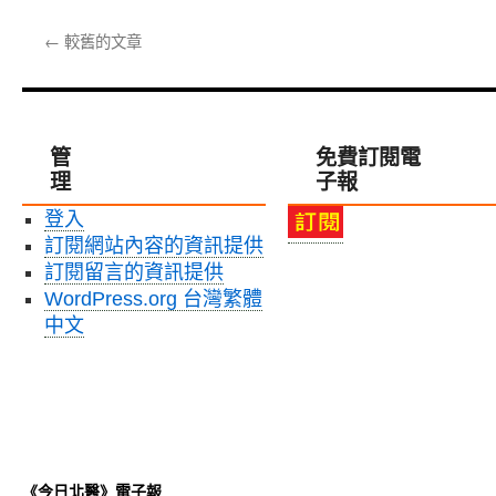
〈北
腦
歡！〉
醫
血
中
←
較舊的文章
附
管
醫
疾
團
病
隊
「腦
以
中
管
免費訂閱電
深
風」，
理
子報
部
發
腦
生
登入
刺
時
訂閱網站內容的資訊提供
激
務
術，
訂閱留言的資訊提供
必
助
撥
WordPress.org 台灣繁體
帕
打
中文
金
119、
森
送
氏
醫
病
優
人
先〉
迎
中
向
《今日北醫》電子報
嶄