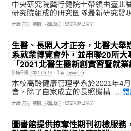
研
中央研究院龔行健院士帶領由臺北
用
究
資
研究院組成的研究團隊最新研究發現
所
源
韓
的
在
分類:
前期
,
前期：校園新聞
|
留言功能已關閉
籍
科
〈癌
助
學
症
理
探
代
教
生醫、長照人才正夯，北醫大舉
索〉
謝
授
中
系就業博覽會外，並串聯20所大
治
曹
療
銀
「2021北醫生醫新創實習暨就
新
愛
曙
（Eunae
發佈日期:
2021-05-14
，
作者:
joycechin
光！
Cho）
北
本校高齡健康管理學系於2021年4
學
醫
術
會，除了自家成立的長照機構 …
閱
大
分
團
享：
在
分類:
前期
,
前期：校園新聞
|
留言功能已關閉
隊
多
〈生
「精
角
醫、
胺
色
長
圖書館提供掠奪性期刊初檢服務
酸
參
照
調
與