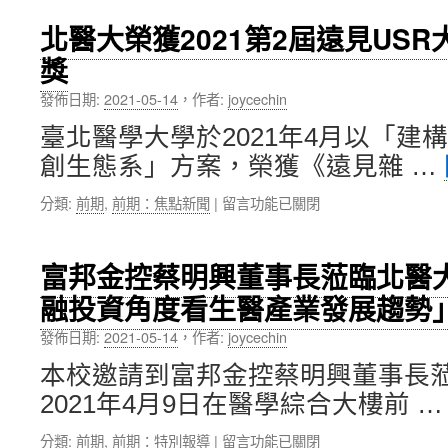
英
獲
國
國
北醫大榮獲2021第2屆遠見US
泰
內
獎
晤
外
士
一
發佈日期:
2021-05-14
，
作者:
joycechin
高
致
等
肯
臺北醫學大學於2021年4月以「建
教
定〉
創生態系」方案，榮獲《遠見雜 …
育
中
（THE）
在
分類:
前期
,
前期：焦點新聞
|
留言功能已關閉
影
〈北
響
醫
力
大
排
富邦金控蔡明興董事長蒞臨北醫
榮
名，
融投資角度看生醫產業發展趨勢
獲
北
2021
醫
發佈日期:
2021-05-14
，
作者:
joycechin
第
大
2
入
本校邀請到富邦金控蔡明興董事長
屆
榜
2021年4月9日在醫學綜合大樓前 
遠
全
見
球
在
分類:
前期
,
前期：特別報導
|
留言功能已關閉
USR
前