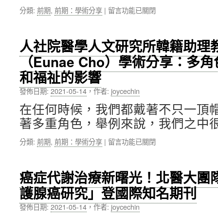
位
投
在
分類:
前期
,
前期：學術分享
|
留言功能已關閉
百
資
〈藥
萬
角
學
捐
度
院
款
看
人社院醫學人文研究所韓籍助理
生
人
生
（Eunae Cho）學術分享：多
藥
以
醫
學
行
產
和福祉的影響
研
動
業
究
支
發
發佈日期:
2021-05-14
，
作者:
joycechin
所
持
展
賴
在任何時候，我們都戴著不只一頂
學
趨
奎
校
勢」〉
著多重角色，舉例來說，我們之中很
宏
發
中
老
展〉
在
分類:
前期
,
前期：學術分享
|
留言功能已關閉
師
中
〈人
學
社
術
院
癌症代謝治療新曙光！北醫大團
分
醫
享：
護腺癌研究」登國際知名期刊
學
天
人
然
發佈日期:
2021-05-14
，
作者:
joycechin
文
藥