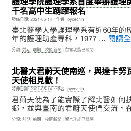
護理學院護理學系首度舉辦護理
數
舉
並
千名高中生踴躍報名
位
辦
串
自
講
聯
發佈日期:
2021-05-14
，
作者:
joycechin
學
座
20
新
協
所
臺北醫學大學護理學系有近60年的歷
制
助
大
年的護理助產專科，1977 …
閱讀
登
教
專
場，
職
院
在
分類:
前期
,
前期：校園新聞
|
留言功能已關閉
教
員
校，
〈護
職
生
首
理
員
破
度
學
生
解
北醫大君蔚天使南巡，與達卡努
舉
院
可
學
辦
天使相見歡！
護
在
術
「2021
理
Coursera
投
北
發佈日期:
2021-05-14
，
作者:
joycechin
學
北
稿
醫
系
醫
陷
生
君蔚天使為了能實際了解北醫如何
首
大
阱〉
醫
鄉，並與臺南的君蔚天使們交流，在
度
專
中
新
舉
屬
創
在
分類:
前期
,
前期：校園新聞
|
留言功能已關閉
辦
平
實
〈北
護
臺
習
醫
理