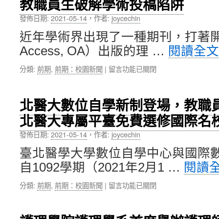
教職員生破解學術投稿陷阱
人
控
對
才
攝
員
發佈日期:
2021-05-14
，
作者:
joycechin
正
護
工
夯，
近年學術界出現了一種期刊，打著開
腺
健
北
癌
康
Access, OA）出版的理 …
閱讀全
醫
研
和
大
究」
福
在
分類:
前期
,
前期：校園新聞
|
留言功能已關閉
舉
登
祉
〈圖
辦
國
的
書
高
際
影
館
齡
北醫大數位自學新制登場，教職員生
知
響〉
提
健
名
中
北醫大專屬平臺免費選修國際名
供
康
期
掠
管
刊〉
發佈日期:
2021-05-14
，
作者:
joycechin
奪
理
中
性
學
臺北醫學大學數位自學中心與國際
期
系
自1092學期（2021年2月1 …
閱讀
刊
就
初
業
在
分類:
前期
,
前期：校園新聞
|
留言功能已關閉
檢
博
〈北
服
覽
醫
務，
會
大
並
外，