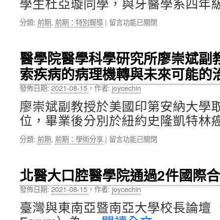
學生杜亞璇同學，與牙醫學系四年級
北
獲
醫
傑
在
分類:
前期
,
前期：特別報導
|
留言功能已關閉
大
出
〈北
服
優
醫
務
良
大
醫學院醫學科學研究所廖崇斌副
隊
導
護
榮
師
索疾病的病理機轉與未來可能的
理
獲
殊
學
教
榮〉
發佈日期:
2021-08-15
，
作者:
joycechin
院
育
中
高
廖崇斌副教授於美國印第安納大學
部
齡
109
位，畢業後分別於紐約史隆凱特林癌
健
年
康
青
在
分類:
前期
,
前期：學術分享
|
留言功能已關閉
管
年
〈醫
理
志
學
學
工
院
系
北醫大口腔醫學院通過2件國際
團
醫
碩
隊
學
士
發佈日期:
2021-08-15
，
作者:
joycechin
全
科
班
國
臺灣與東南亞暨南亞大學校長論壇（SATU 
學
杜
競
研
亞