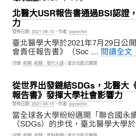
內
北醫大USR報告書通過BSI認
力
容
發佈日期:
2021-08-15
，
作者:
joycechin
臺北醫學大學於2021年7月29日公開
會責任報告書》（Soc …
閱讀全文
在
分類:
前期
,
前期：發行人語
|
留言功能已關閉
〈北
醫
大
從世界出發鏈結SDGs，北醫大《
USR
報告書》發揮大學社會影響力
報
告
發佈日期:
2021-08-15
，
作者:
joycechin
書
通
當全球各大學紛紛邁開「聯合國永
過
（SDGs）的步伐，臺北醫學大學於2
BSI
認
在
分類:
前期
,
前期：焦點新聞
|
留言功能已關閉
證，