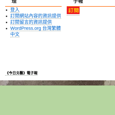
理
子報
大
專
登入
學
訂閱網站內容的資訊提供
生
研
訂閱留言的資訊提供
究
WordPress.org 台灣繁體
計
中文
畫，
北
醫
大
通
過
件
《今日北醫》電子報
數
再
創
歷
史
新
高〉
中