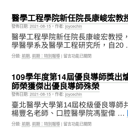
校
〈人
承
務
文
救
發
暨
醫學工程學院新任院長康峻宏教
護
展
社
理
委
會
發佈日期:
2021-08-15
，
作者:
joycechin
念
員
科
並
會
醫學工程學院新任院長康峻宏教授
學
響
議〉
院
學醫學系及醫學工程研究所，自20 
應
中
新
環
任
在
分類:
前期
,
前期：特別報導
|
留言功能已關閉
保
院
〈醫
的
長
學
MAX45
楊
工
救
109學年度第14屆優良導師獎
政
程
援
達
師榮獲傑出優良導師殊榮
學
系
教
院
列〉
授〉
發佈日期:
2021-08-15
，
作者:
joycechin
新
中
中
任
臺北醫學大學第14屆校級優良導師
院
楊豐名老師、口腔醫學院馮聖偉 …
長
康
在
分類:
前期
,
前期：特別報導
|
留言功能已關閉
峻