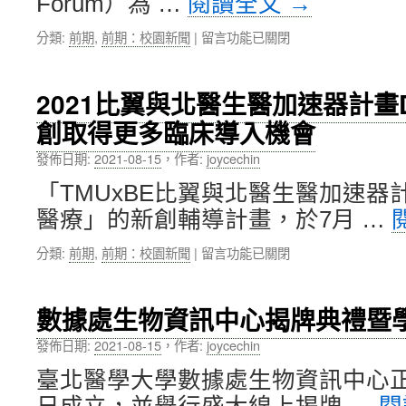
Forum）為 …
閱讀全文
→
賽
究
璇
4
所
同
在
分類:
前期
,
前期：校園新聞
|
留言功能已關閉
項
廖
學
〈北
殊
崇
等，
醫
榮〉
斌
榮
大
2021比翼與北醫生醫加速器計畫D
中
副
獲
口
教
教
創取得更多臨床導入機會
腔
授
育
醫
學
發佈日期:
2021-08-15
，
作者:
joycechin
部
學
術
青
院
「TMUxBE比翼與北醫生醫加速器
分
年
通
享：
署
醫療」的新創輔導計畫，於7月 …
過
探
110
2
索
學
在
分類:
前期
,
前期：校園新聞
|
留言功能已關閉
件
疾
年
〈2021
國
病
度
比
際
的
U-
翼
合
數據處生物資訊中心揭牌典禮暨
病
START
與
作
理
創
北
計
發佈日期:
2021-08-15
，
作者:
joycechin
機
新
醫
畫〉
轉
臺北醫學大學數據處生物資訊中心正式
創
生
中
與
業
醫