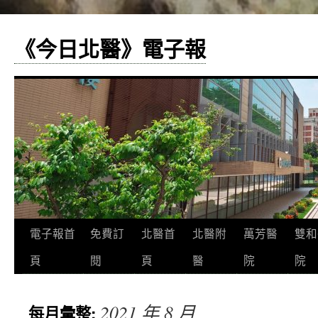
《今日北醫》電子報
跳
電子報首
免費訂
北醫首
北醫附
萬芳醫
雙和
至
頁
閱
頁
醫
院
院
主
2021 年 8 月
每月彙整:
要