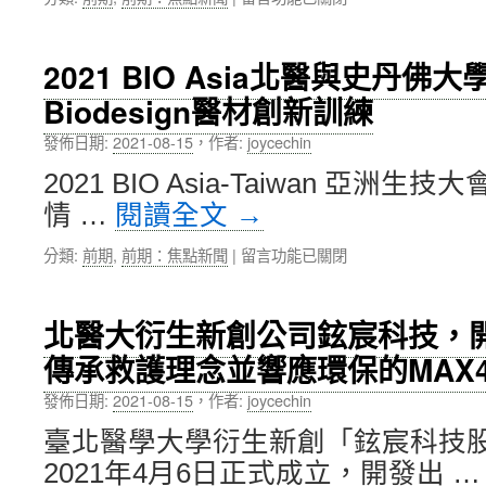
〈從
持
世
續
界
發
2021 BIO Asia北醫與史丹佛
出
揮
Biodesign醫材創新訓練
發
大
鏈
學
發佈日期:
2021-08-15
，
作者:
joycechin
結
影
SDGs，
響
2021 BIO Asia-Taiwan 亞洲生
北
力〉
情 …
閱讀全文
→
醫
中
大
在
分類:
前期
,
前期：焦點新聞
|
留言功能已關閉
《2020
〈2021
年
BIO
社
Asia
會
北醫大衍生新創公司鉉宸科技，
北
責
傳承救護理念並響應環保的MAX
醫
任
與
報
發佈日期:
2021-08-15
，
作者:
joycechin
史
告
丹
書》
臺北醫學大學衍生新創「鉉宸科技
佛
發
2021年4月6日正式成立，開發出 
大
揮