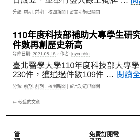
日成立，並舉行盛大線上揭牌 …
閱
未
計
加
來
畫
速
在
分類:
前期
,
前期：校園新聞
|
留言功能已關閉
可
第
器
〈數
能
一
計
據
的
階
畫
處
110年度科技部補助大專學生研
治
段
Demo
生
療
補
Day，
件數再創歷史新高
物
標
助〉
為
資
的〉
中
新
發佈日期:
2021-08-15
，
作者:
joycechin
訊
中
創
中
臺北醫學大學110年度科技部大專
取
心
得
230件，獲通過件數109件 …
閱讀
揭
更
牌
多
在
分類:
前期
,
前期：校園新聞
|
留言功能已關閉
典
臨
〈110
禮
床
年
暨
←
較舊的文章
導
度
學
入
科
術
機
技
研
會〉
部
討
中
補
會〉
管
免費訂閱電
助
中