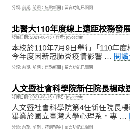
學
大
在
分類:
前期
,
前期：焦點新聞
|
留言功能已關閉
合
學
〈北
作，
社
醫
導
會
大
入
影
北醫大110年度線上遠距校務發
衍
Biodesign
響
生
醫
發佈日期:
2021-08-15
，
作者:
joycechin
力〉
新
材
中
本校於110年7月9日舉行「110年
創
創
公
新
今年度因新冠肺炎疫情影響 …
閱讀
司
訓
鉉
練〉
在
分類:
前期
,
前期：焦點新聞
|
留言功能已關閉
宸
中
〈北
科
醫
技，
大
人文暨社會科學院新任院長楊政
開
110
發
年
發佈日期:
2021-08-15
，
作者:
joycechin
光
度
驅
人文暨社會科學院第4任新任院長楊政
線
動
上
畢業於國立臺灣大學心理系，專 …
熱
遠
能、
距
在
分類:
前期
,
前期：特別報導
|
留言功能已關閉
傳