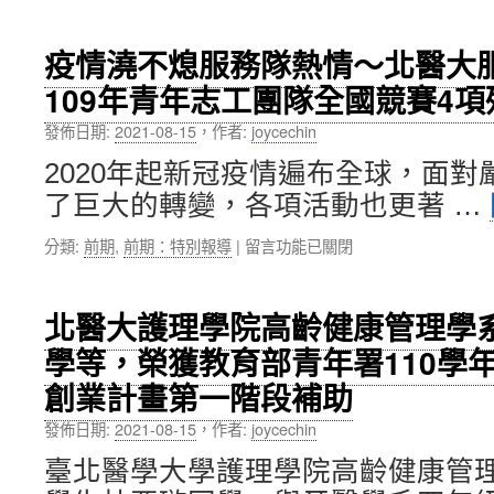
〈109
宏
學
教
年
授〉
疫情澆不熄服務隊熱情～北醫大
度
中
109年青年志工團隊全國競賽4項
第
14
發佈日期:
2021-08-15
，
作者:
joycechin
屆
優
2020年起新冠疫情遍布全球，面
良
了巨大的轉變，各項活動也更著 …
導
師
在
分類:
前期
,
前期：特別報導
|
留言功能已關閉
獎
〈疫
出
情
爐，
澆
醫
北醫大護理學院高齡健康管理學
不
學
學等，榮獲教育部青年署110學年度
熄
系
服
廖
創業計畫第一階段補助
務
建
隊
維
發佈日期:
2021-08-15
，
作者:
joycechin
熱
老
情
臺北醫學大學護理學院高齡健康管
師
～
榮