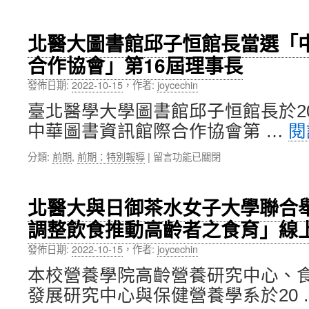
〈北
江
的
醫
振
新
大
源
時
北醫大圖書館邱子恒館長當選「
張
醫
代」〉
合作協會」第16屆理事長
鳳
師
中
航
榮
發佈日期:
2022-10-15
，
作者:
joycechin
教
獲
授、
第
臺北醫學大學圖書館邱子恒館長於20
Niall
7
中華圖書資訊館際合作協會第 …
閱
William
屆
Duncan
國
在
分類:
前期
,
前期：特別報導
|
留言功能已關閉
副
際
〈北
教
醫
醫
授，
療
大
榮
典
北醫大與日御茶水女子大學聯合
圖
獲
範
調整飲食推動高齡者之食育」線
書
國
獎〉
館
科
中
發佈日期:
2022-10-15
，
作者:
joycechin
邱
會
子
111
本校營養學院高齡營養研究中心、
恒
年
發展研究中心與保健營養學系於20 
館
度
長
「吳