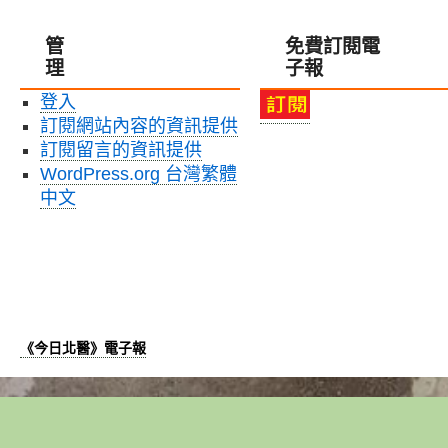
床
域
實
評
創
習〉
管
免費訂閱電
估、
造
中
理
子報
臨
力！〉
床
中
登入
試
訂閱網站內容的資訊提供
驗
與
訂閱留言的資訊提供
臨
WordPress.org 台灣繁體
床
中文
追
蹤
實
務
研
討
會〉
《今日北醫》電子報
中