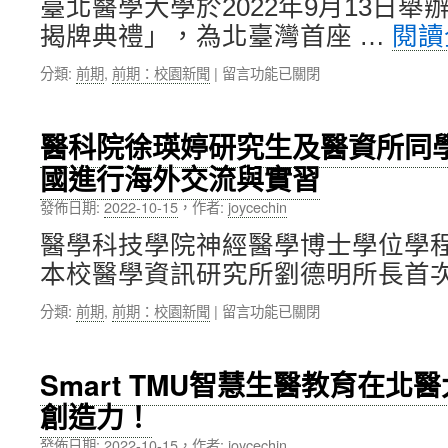
臺北醫學大學於2022年9月13日舉
司
大
險〉
揭牌典禮」，為北臺灣首座 …
閱讀
維
進
中
致
行
在
分類:
前期
,
前期：校園新聞
|
留言功能已關閉
生
學
〈北
醫，
術
醫
啟
訪
大
用
問〉
醫科院徐瑛婷研究生及醫資所同
醫
新
中
國進行海外交流與實習
療
竹
3D
標
發佈日期:
2022-10-15
，
作者:
joycechin
列
準
印
生
醫學科技學院神經醫學博士學位學
中
產
本校醫學資訊研究所劉德明所長首次
心
廠
揭
房〉
在
分類:
前期
,
前期：校園新聞
|
留言功能已關閉
牌
中
〈醫
典
科
禮，
院
為
Smart TMU智慧生醫教育在
徐
北
創造力！
瑛
臺
婷
灣
發佈日期:
2022-10-15
，
作者:
joycechin