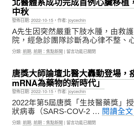
北醫體系成功完成首例心臟移植
新
癌
紀
中秋
症
元〉
大
中
發佈日期:
2022-10-15
，
作者:
joycechin
樓
冠
A先生因突然嚴重下肢水腫，由救
名
院，經急診團隊診斷為心律不整、心
揭
牌
在
分類:
前期
,
前期：焦點新聞
|
留言功能已關閉
暨
〈北
北
醫
醫
體
質
唐獎大師論壇北醫大轟動登場，
系
子
mRNA為藥物的新時代」
成
中
功
心
發佈日期:
2022-10-15
，
作者:
joycechin
完
啟
成
用
2022年第5屆唐獎「生技醫藥獎」
首
典
狀病毒（SARS-COV-2 …
閱讀全
例
禮〉
心
中
在
分類:
前期
,
前期：焦點新聞
|
留言功能已關閉
臟
〈唐
移
獎