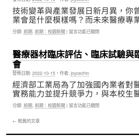
研
首
究
座
技術變革與產業發展日新月異，你
生
以
業會是什麼模樣嗎？而未來醫療專業
及
醫
醫
療
在
分類:
前期
,
前期：校園新聞
|
留言功能已關閉
資
創
〈Smart
所
新
TMU
同
為
智
學，
導
醫療器材臨床評估、臨床試驗與
慧
分
向
會
生
赴
的
醫
澳
3D
發佈日期:
2022-10-15
，
作者:
joycechin
教
洲
列
育
與
印
經濟部工業局為了加強國內業者對
在
美
中
實務能力並提升競爭力，與本校生醫
北
國
心〉
醫
進
中
在
分類:
前期
,
前期：校園新聞
|
留言功能已關閉
大，
行
〈醫
點
海
療
亮
外
←
較舊的文章
器
學
交
材
子
流
臨
跨
與