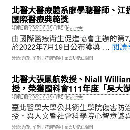
植，
大
患
北醫大醫療體系廖學聰醫師、江
師
者
國際醫療典範獎
論
平
壇
安
發佈日期:
2022-10-15
，
作者:
joycechin
北
返
醫
家
由國際醫療衛生促進協會主辦的第
大
過
於2022年7月19日公布獲獎 …
閱讀
轟
中
動
秋〉
在
分類:
前期
,
前期：特別報導
|
留言功能已關閉
登
中
〈北
場，
醫
疫
大
情
北醫大張鳳航教授、Niall Willia
醫
英
授，榮獲國科會111年度「吳大
療
雄
體
分
發佈日期:
2022-10-15
，
作者:
joycechin
系
享
廖
「以
臺北醫學大學公共衛生學院傷害防
學
mRNA
授，與人文暨社會科學院心智意識與
聰
為
醫
藥
在
分類:
前期
,
前期：特別報導
|
留言功能已關閉
師、
物