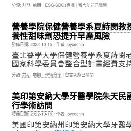
在
分類:
前期
,
前期：ESG/SDGs專欄
|
留言功能已關閉
當
大
〈北
選
猷
醫
「中
先
大
華
生
營養學院保健營養學系夏詩閔教
與
圖
紀
養性甜味劑恐提升早產風險
日
書
念
御
資
獎」〉
發佈日期:
2022-10-15
，
作者:
joycechin
茶
訊
中
水
館
臺北醫學大學保健營養學系夏詩閔
女
際
國家科學委員會整合型計畫經費支持
子
合
大
作
在
分類:
前期
,
前期：學術分享
|
留言功能已關閉
學
協
〈營
聯
會」
養
合
第
學
舉
16
美印第安納大學牙醫學院朱天民
院
辦
屆
行學術訪問
保
「以
理
健
食
事
發佈日期:
2022-10-15
，
作者:
joycechin
營
物
長〉
養
質
中
美國印第安納州印第安納大學牙醫學院（De
學
地