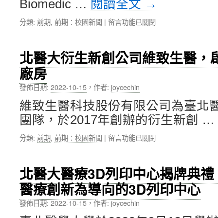
Biomedic …
閱讀全文
→
系
調
夏
整
在
分類:
前期
,
前期：校園新聞
|
留言功能已關閉
詩
飲
〈美
閔
食
印
教
推
第
授
動
北醫大衍生新創公司維致生醫，
安
學
高
廠房
納
術
齡
大
分
者
發佈日期:
2022-10-15
，
作者:
joycechin
學
享：
之
牙
非
食
維致生醫科技股份有限公司為臺北
醫
營
育」
團隊，於2017年創辦的衍生新創 …
學
養
線
院
性
上
在
分類:
前期
,
前期：校園新聞
|
留言功能已關閉
朱
甜
國
〈北
天
味
際
醫
民
劑
研
大
副
恐
北醫大醫療3D列印中心揭牌典禮
討
衍
院
提
會〉
醫療創新為導向的3D列印中心
生
長
升
中
新
至
早
發佈日期:
2022-10-15
，
作者:
joycechin
創
北
產
公
醫
風