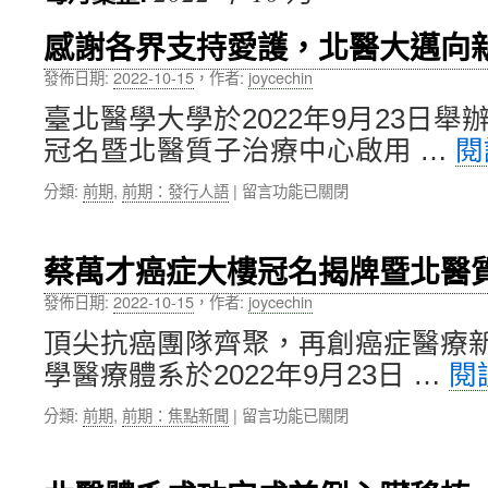
內
感謝各界支持愛護，北醫大邁向
容
發佈日期:
2022-10-15
，
作者:
joycechin
臺北醫學大學於2022年9月23日
冠名暨北醫質子治療中心啟用 …
閱
在
分類:
前期
,
前期：發行人語
|
留言功能已關閉
〈感
謝
各
蔡萬才癌症大樓冠名揭牌暨北醫
界
支
發佈日期:
2022-10-15
，
作者:
joycechin
持
頂尖抗癌團隊齊聚，再創癌症醫療
愛
護，
學醫療體系於2022年9月23日 …
閱
北
醫
在
分類:
前期
,
前期：焦點新聞
|
留言功能已關閉
大
〈蔡
邁
萬
向
才