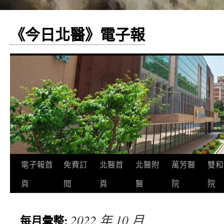
《今日北醫》電子報
跳
電子報首
免費訂
北醫首
北醫附
萬芳醫
雙和
至
頁
閱
頁
醫
院
院
主
2022 年 10 月
每月彙整:
要