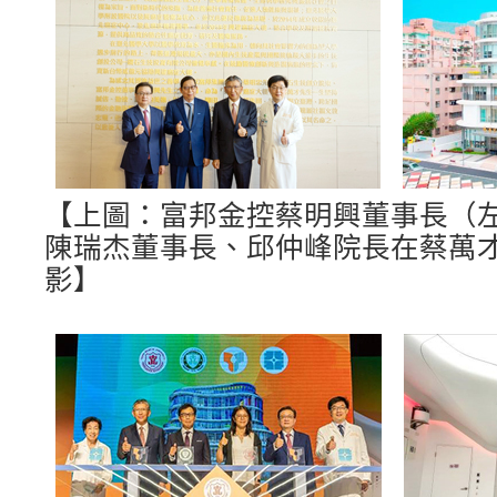
【上圖：富邦金控蔡明興董事長（
陳瑞杰董事長、邱仲峰院長在蔡萬
影】