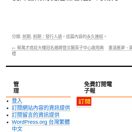
分類:
前期
,
前期：發行人語
。這篇內容的
永久連結
。
←
蔡萬才癌症大樓冠名揭牌暨北醫質子中心啟用典
重溫舊夢、廣
禮
管
免費訂閱電
理
子報
登入
訂閱網站內容的資訊提供
訂閱留言的資訊提供
WordPress.org 台灣繁體
中文