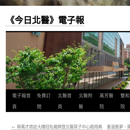
《今日北醫》電子報
跳
電子報首
免費訂
北醫首
北醫附
萬芳醫
雙和
至
頁
閱
頁
醫
院
院
主
←
蔡萬才癌症大樓冠名揭牌暨北醫質子中心啟用典
重溫舊夢、廣
要