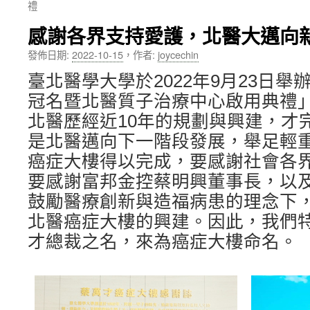
禮
內
感謝各界支持愛護，北醫大邁向
容
發佈日期:
2022-10-15
，
作者:
joycechin
臺北醫學大學於2022年9月23日
冠名暨北醫質子治療中心啟用典禮
北醫歷經近10年的規劃與興建，才
是北醫邁向下一階段發展，舉足輕
癌症大樓得以完成，要感謝社會各
要感謝富邦金控蔡明興董事長，以
鼓勵醫療創新與造福病患的理念下
北醫癌症大樓的興建。因此，我們
才總裁之名，來為癌症大樓命名。