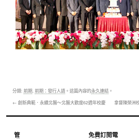
分類:
前期
,
前期：發行人語
。這篇內容的
永久連結
。
←
創新典範．永續北醫～北醫大歡度62週年校慶
拿督陳榮洲
管
免費訂閱電