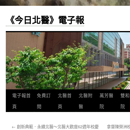
《今日北醫》電子報
跳
電子報首
免費訂
北醫首
北醫附
萬芳醫
雙和
至
頁
閱
頁
醫
院
院
主
←
創新典範．永續北醫～北醫大歡度62週年校慶
拿督陳榮洲
要