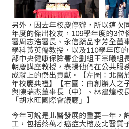
另外，因去年校慶停辦，所以這次同時
年度的傑出校友，109學年度的3
署周志浩署長、永信藥品李芳全董
學科黃英儒教授，以及110學年度
部中央健康保險署企劃組王宗曦組
朝慶講座教授，表揚他們在公共服
成就上的傑出貢獻。【左圖：北醫於1
年校慶典禮】【右圖：由創辦人之
與陳瑞杰董事長（中）、林建煌校
「胡水旺國際會議廳」】
今年可說是北醫發展的重要一年，
工，包括蔡萬才癌症大樓及北醫質