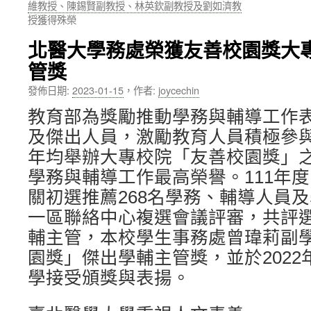
維教授、陳錫賢副教授、林英欽副教授及劉如濟教
授獲得殊榮
內
北醫大學務處榮獲友善校園獎大
容
管獎
發佈日期:
2023-01-15
，
作者:
joycechin
教育部為獎勵推動學務與輔導工作
及傑出人員，激勵教育人員積極參
年均舉辦大專校院「友善校園獎」
學務與輔導工作最高榮譽。111年
關初選推薦268名學務、輔導人員
一區聯絡中心複選會議評審，共評
輔主管，本校學生事務處曾瑋莉副
園獎」傑出學輔主管獎，並於2022年
學接受頒獎與表揚。