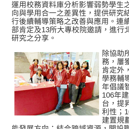
運用校務資料庫分析影響弱勢學生
向與學用合一之差異性，提供研究
行後續輔導策略之改善與應用。連
部肯定及13所大專校院邀請，進行
研究之分享。
除協助
務，屢
肯定外
學務輔
年倡議
106年
台，提
利性；1
建置規
能發展方向；結合跨域資源，開設