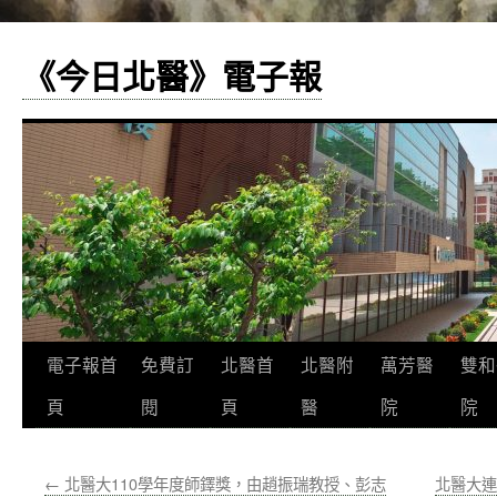
《今日北醫》電子報
跳
電子報首
免費訂
北醫首
北醫附
萬芳醫
雙和
至
頁
閱
頁
醫
院
院
主
←
北醫大110學年度師鐸獎，由趙振瑞教授、彭志
北醫大連
要