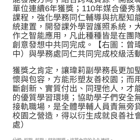
單位連續6年獲獎；110年媒合優
課程，強化學務同仁輔導與抗壓知
統建置，開發課外學習護照系統，
作之智能應用，凡此種種皆是在團
創意發想中共同完成。【右圖：曾
中）與學務處同仁共同完成校級活
獲獎之肯定，讓瑋莉副學務長更加
懷與包容，方能形塑友善校園；而
斷創新、實質付出、同理他人，才
的優質學習環境；協助學子們安全
接軌職場，是全體學輔人員責無旁
校園之營造，得以衍生成就良善社會
處）
分類:
前期
,
前期：特別報導
。這篇內容的
永久連結
。