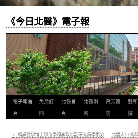
《今日北醫》電子報
跳
電子報首
免費訂
北醫首
北醫附
萬芳醫
雙和
至
頁
閱
頁
醫
院
院
主
←
轉譯醫學博士學位學程李政忠副研究員學術分
北醫大110
要