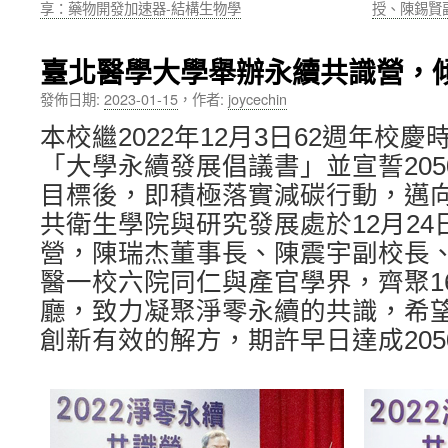
享：藥物開發加速器-結構生物學
授、陳錫賢
內
臺北醫學大學舉辦永續共識營，
容
發佈日期:
2023-01-15
，
作者:
joycechin
本校繼2022年12月3日62週年校
「大學永續發展倡議書」並宣誓20
目標後，即積極落實減碳行動，邁
共衛生學院與研究發展處於12月2
營，陳瑞杰董事長、陳震宇副校長
醫一校六院同仁與產官學界，齊聚1
廳，致力凝聚淨零永續的共識，希
創新有效的解方，期許早日達成20