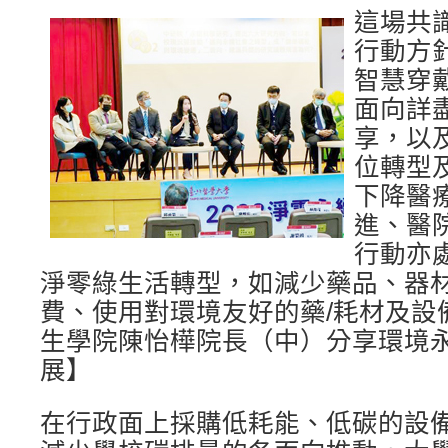
這場共
行動方
智慧穿
面向詳
享，以
位轉型
下降醫
進、醫
行動亦
淨零綠生活轉型，如減少藥品、器
費、使用對環境友好的藥/耗材及設
生學院陳怡樺院長（中）分享環境
展】
在行政面上採購低耗能、低碳的設