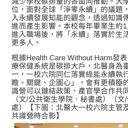
減少學校碳排量的各面向推動。大
位，面對全球「淨零永續」的議題
入永續發展知能的觀念，透過知識
進而產生影響。本校每年畢業生約1,
進入職場後，將「永續」落實於生
更多人。
根據Health Care Without H
療保健系統是碳排大戶，北醫身為
一，一校六院同仁落實綠能永續執
瞻、關鍵、企圖心」，會有更積極
識營可以鏈結政策、產官學合作共
（文/公共衛生學院．秘書處）（文
處）【下圖：北醫大一校六院主管
共識營時合影】