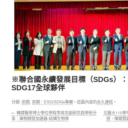
※聯合國永續發展目標（SDGs）：
SDG17全球夥伴
分類:
前期
,
前期：ESG/SDGs專欄
。這篇內容的
永久連結
。
←
轉譯醫學博士學位學程李政忠副研究員學術分
北醫大110
享：藥物開發加速器-結構生物學
授、陳錫賢