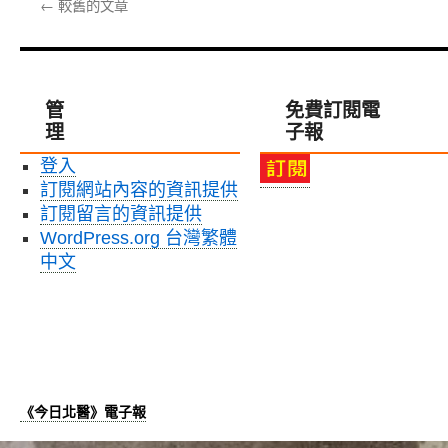
←
較舊的文章
附
集
設
人
醫
魏
院
柏
心
立
管
免費訂閱電
臟
醫
理
子報
內
師，
科
談
登入
陳
持
訂閱網站內容的資訊提供
威
續
達
訂閱留言的資訊提供
精
醫
進
WordPress.org 台灣繁體
師
的
中文
指
腸
出，
癌
左
手
心
術
耳
發
封
展〉
堵
中
《今日北醫》電子報
術
也