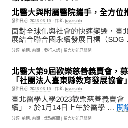
內
北醫大與附屬醫院攜手，全方位
容
發佈日期:
2023-03-15
，
作者:
joycechin
面對全球化與社會的快速變遷，臺
展結合聯合國永續發展目標（SDG
在
分類:
前期
,
前期：發行人語
|
留言功能已關閉
〈北
醫
大
北醫大第9屆歡樂慈善義賣會，募
與
「社團法人臺東縣教育發展協會
附
屬
發佈日期:
2023-03-15
，
作者:
joycechin
醫
院
臺北醫學大學2023歡樂慈善義賣
攜
續」，於1月14日上午於醫學 …
閱
手，
全
在
分類:
前期
,
前期：焦點新聞
|
留言功能已關閉
方
〈北
位