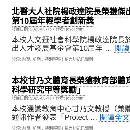
醫
推
大
動
北醫大人社院楊政達院長榮獲傑
第
生
第10屆年輕學者創新獎
9
醫
屆
新
發佈日期:
2023-03-15
，
作者:
joycechin
歡
創〉
樂
中
本校人文暨社會科學院楊政達院長於2
慈
出人才發展基金會第10屆年 …
閱
善
義
在
分類:
前期
,
前期：特別報導
|
留言功能已關閉
賣
〈北
會，
醫
募
大
得
本校甘乃文體育長榮獲教育部體育
人
500
科學研究甲等獎勵」
社
萬
院
元
發佈日期:
2023-03-15
，
作者:
joycechin
楊
捐
政
贈
本校通識教育中心甘乃文教授（兼體
達
「社
通訊作者發表「Protect …
閱讀全
院
團
長
法
在
分類:
前期
,
前期：特別報導
|
留言功能已關閉
榮
人