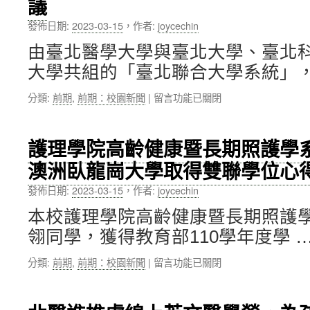
議
聯
作
享：
缺
合
擘
推
損
發佈日期:
2023-03-15
，
作者:
joycechin
行
劃
動
修
政
生
醫
由臺北醫學大學與臺北大學、臺北
復〉
中
醫
學
中
大學共組的「臺北聯合大學系統」，
心
事
影
設
業
像
在
分類:
前期
,
前期：校園新聞
|
留言功能已關閉
置
發
和
〈112
完
展〉
基
年
成，
中
因
度
為
護理學院高齡健康暨長期照護學
體
臺
進
學，
澳洲臥龍崗大學取得雙聯學位心
北
駐
使
聯
校
用
發佈日期:
2023-03-15
，
作者:
joycechin
合
區
人
大
各
工
本校護理學院高齡健康暨長期照護
學
單
智
翎同學，獲得教育部110學年度學 
系
位
慧
統
提
預
在
分類:
前期
,
前期：校園新聞
|
留言功能已關閉
圖
供
測
〈護
書
完
和
理
組
善
診
學
召
的
斷