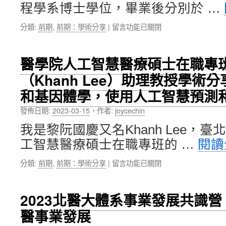
團
學
程學系博士學位，畢業後分別於 …
隊
研
參
究
在
分類:
前期
,
前期：學術分享
|
留言功能已關閉
加
甲
〈醫
食
等
學
科
獎
工
醫學院人工智慧醫療碩士在職專
學
勵」〉
程
會
中
（Khanh Lee）助理教授學術
學
金
院
和基因體學，使用人工智慧預測
腦
翁
獎
培
發佈日期:
2023-03-15
，
作者:
joycechin
榮
鈞
獲
老
我是黎阮國慶又名Khanh Lee，
第
師
2、
工智慧醫療碩士在職專班的 …
閱讀
學
3
術
名
在
分類:
前期
,
前期：學術分享
|
留言功能已關閉
分
殊
〈醫
享：
榮！〉
學
開
中
院
2023北醫大體系事業發展共識
發
人
結
醫事業發展
工
合
智