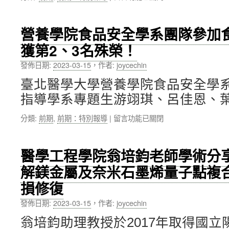
〈本
獲
臺
校
傑
東
甘
出
縣
營養學院食品安全學系團隊參加
乃
人
教
獲第2、3名殊榮！
文
才
育
體
發
發
發佈日期:
2023-03-15
，
作者:
joycechin
育
展
展
長
基
協
臺北醫學大學營養學院食品安全學
榮
金
會」〉
指導學系專題生游翊琪、呂佳恩、葉
獲
會
中
教
第
在
分類:
前期
,
前期：特別報導
|
留言功能已關閉
育
10
〈營
部
屆
養
體
年
學
育
輕
醫學工程學院翁培鈞老師學術分
院
署
學
解鎂金屬及奈米石墨烯量子點複
食
「111
者
品
年
創
損修復
安
度
新
全
運
獎〉
發佈日期:
2023-03-15
，
作者:
joycechin
學
動
中
系
翁培鈞助理教授於2017年取得國
科