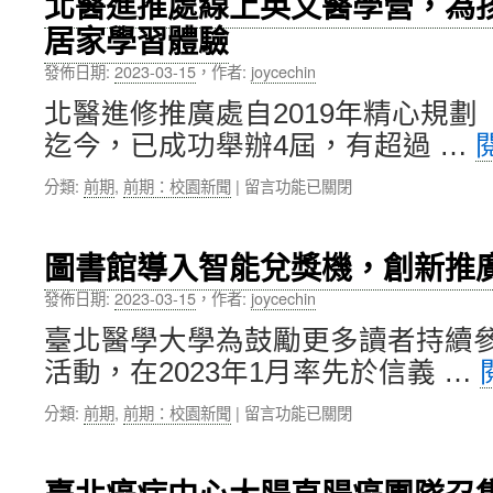
北醫進推處線上英文醫學營，為
院
開
服
疾
居家學習體驗
高
第
務〉
病〉
齡
一
中
中
發佈日期:
2023-03-15
，
作者:
joycechin
健
次
康
工
北醫進修推廣處自2019年精心規
暨
作
迄今，已成功舉辦4屆，有超過 …
長
會
期
議〉
在
分類:
前期
,
前期：校園新聞
|
留言功能已關閉
照
中
〈北
護
醫
學
進
系
圖書館導入智能兌獎機，創新推
推
吳
處
佳
發佈日期:
2023-03-15
，
作者:
joycechin
線
翎
臺北醫學大學為鼓勵更多讀者持續
上
同
英
學，
活動，在2023年1月率先於信義 …
文
赴
醫
澳
在
分類:
前期
,
前期：校園新聞
|
留言功能已關閉
學
洲
〈圖
營，
臥
書
為
龍
館
孩