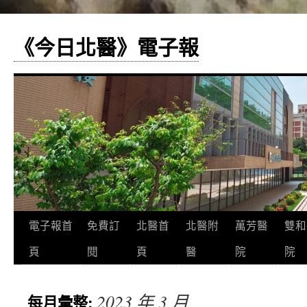
《今日北醫》電子報
跳
電子報首
免費訂
北醫首
北醫附
萬芳醫
雙和
至
頁
閱
頁
醫
院
院
主
2023 年 3 月
每月彙整:
要