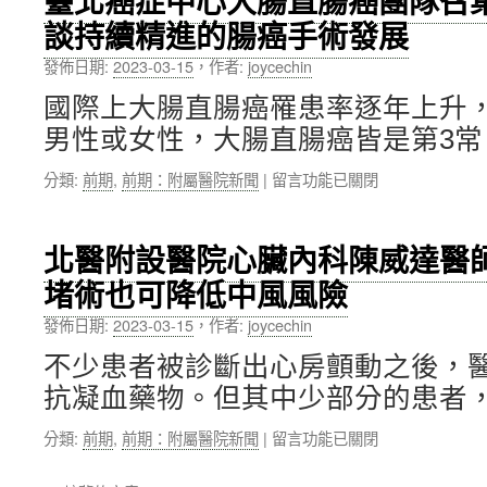
臺北癌症中心大腸直腸癌團隊召
崗
導
子
大
談持續精進的腸癌手術發展
入
打
學
智
造
發佈日期:
2023-03-15
，
作者:
joycechin
取
能
國
得
兌
國際上大腸直腸癌罹患率逐年上升
際
雙
獎
化
聯
男性或女性，大腸直腸癌皆是第3常
機，
的
學
創
居
位
在
分類:
前期
,
前期：附屬醫院新聞
|
留言功能已關閉
新
家
心
〈臺
推
學
得
北
廣
習
分
癌
閱
北醫附設醫院心臟內科陳威達醫
體
享〉
症
讀
驗〉
堵術也可降低中風風險
中
中
活
中
心
動〉
發佈日期:
2023-03-15
，
作者:
joycechin
大
中
腸
不少患者被診斷出心房顫動之後，
直
抗凝血藥物。但其中少部分的患者，
腸
癌
在
分類:
前期
,
前期：附屬醫院新聞
|
留言功能已關閉
團
〈北
隊
醫
召