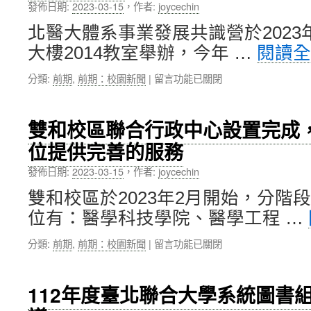
可
發佈日期:
2023-03-15
，
作者:
joycechin
慧
降
醫
北醫大體系事業發展共識營於2023
解
療
鎂
大樓2014教室舉辦，今年 …
閱讀
碩
金
士
屬
在
分類:
前期
,
前期：校園新聞
|
留言功能已關閉
在
及
〈2023
職
奈
北
專
米
醫
班
雙和校區聯合行政中心設置完成
石
大
黎
墨
位提供完善的服務
體
阮
烯
系
國
量
發佈日期:
2023-03-15
，
作者:
joycechin
事
慶
子
業
（Khanh
雙和校區於2023年2月開始，分階
點
發
Lee）
複
位有：醫學科技學院、醫學工程 …
展
助
合
共
理
支
在
分類:
前期
,
前期：校園新聞
|
留言功能已關閉
識
教
架
〈雙
營，
授
應
和
校
學
用
校
院
術
112年度臺北聯合大學系統圖書
於
區
協
分
骨