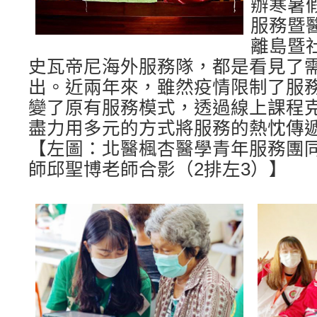
辦寒暑
服務暨
離島暨
史瓦帝尼海外服務隊，都是看見了
出。近兩年來，雖然疫情限制了服
變了原有服務模式，透過線上課程
盡力用多元的方式將服務的熱忱傳
【左圖：北醫楓杏醫學青年服務團
師邱聖博老師合影（2排左3）】