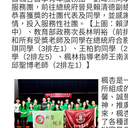
服務團，前往總統府晉見賴清德副
恭喜獲獎的社團代表及同學，並感
情，投入服務性社團。【上圖：賴
中）、教育部政務次長林明裕（前
和所有受獎老師及同學在總統府合
琪同學（3排左1）、王柏鈞同學（
學（2排左5）、楓林指導老師王南
邱聖博老師（2排左1）】
楓杏是
所組成
馨、誠
神，推
來，楓
了各種