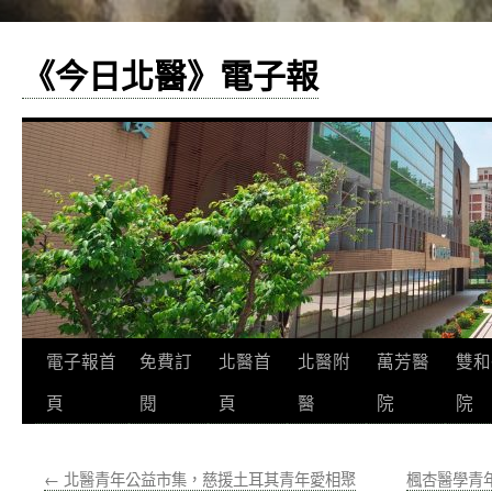
《今日北醫》電子報
跳
電子報首
免費訂
北醫首
北醫附
萬芳醫
雙和
至
頁
閱
頁
醫
院
院
主
←
北醫青年公益市集，慈援土耳其青年愛相聚
楓杏醫學青
要