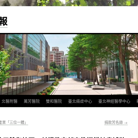
報
北醫附醫
萬芳醫院
雙和醫院
臺北癌症中心
臺北神經醫學中心
產業「三位一體」
捐款芳名錄
→