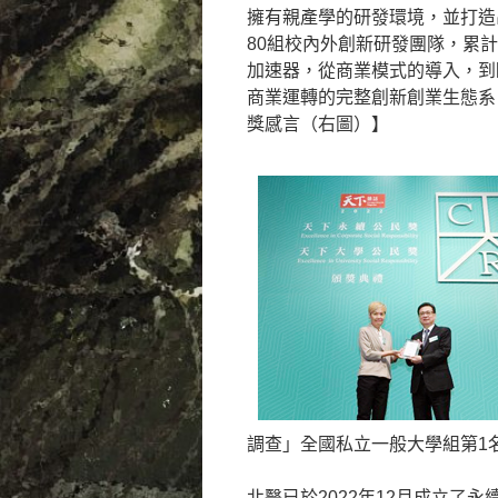
擁有親產學的研發環境，並打造
80組校內外創新研發團隊，累
加速器，從商業模式的導入，到
商業運轉的完整創新創業生態系
獎感言（右圖）】
調查」全國私立一般大學組第1
北醫已於2022年12月成立了