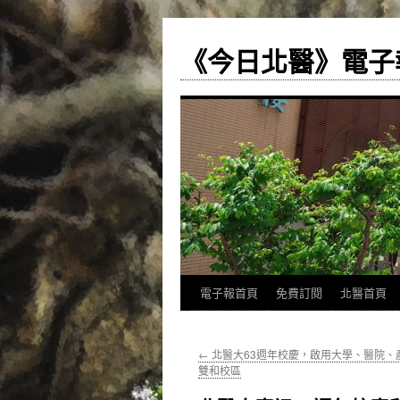
《今日北醫》電子
跳
電子報首頁
免費訂閱
北醫首頁
至
←
北醫大63週年校慶，啟用大學、醫院、
主
雙和校區
要