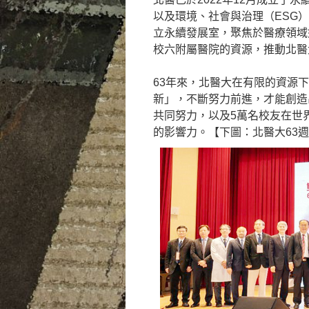
以及環境、社會與治理（ESG
立永續發展室，聚焦於醫療領域
校六附屬醫院的資源，推動北醫
63年來，北醫大在有限的資源
新」，不斷努力前進，才能創造
共同努力，以及5萬名校友在世
的影響力。【下圖：北醫大63