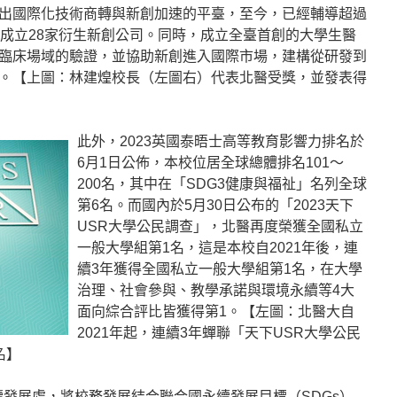
出國際化技術商轉與新創加速的平臺，至今，已經輔導超過
計成立28家衍生新創公司。同時，成立全臺首創的大學生醫
臨床場域的驗證，並協助新創進入國際市場，建構從研發到
。【上圖：林建煌校長（左圖右）代表北醫受獎，並發表得
此外，2023英國泰晤士高等教育影響力排名於
6月1日公佈，本校位居全球總體排名101～
200名，其中在「SDG3健康與福祉」名列全球
第6名。而國內於5月30日公布的「2023天下
USR大學公民調查」，北醫再度榮獲全國私立
一般大學組第1名，這是本校自2021年後，連
續3年獲得全國私立一般大學組第1名，在大學
治理、社會參與、教學承諾與環境永續等4大
面向綜合評比皆獲得第1。【左圖：北醫大自
2021年起，連續3年蟬聯「天下USR大學公民
名】
永續發展處，將校務發展結合聯合國永續發展目標（SDGs）