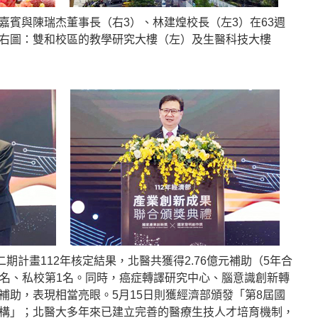
嘉賓與陳瑞杰董事長（右3）、林建煌校長（左3）在63週
右圖：雙和校區的教學研究大樓（左）及生醫科技大樓
二期計畫112年核定結果，北醫共獲得2.76億元補助（5年合
10名、私校第1名。同時，癌症轉譯研究中心、腦意識創新轉
補助，表現相當亮眼。5月15日則獲經濟部頒發「第8屆國
構」；北醫大多年來已建立完善的醫療生技人才培育機制，