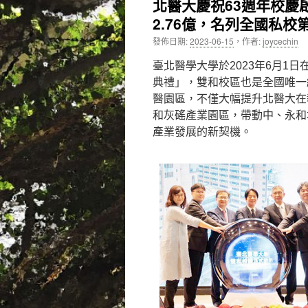
北醫大慶祝63週年校慶
2.76億，名列全國私校
內
發佈日期:
2023-06-15
，
作者:
joycechin
容
臺北醫學大學於2023年6月1
典禮」，雙和校區也是全國唯一
醫園區，不僅大幅提升北醫大在
和灰磘產業園區，帶動中、永和
產業發展的新契機。