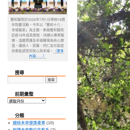
雙和醫院於2026年7月1日舉辦18週
年院慶活動，今年以「雙和十八．
幸福醫家」為主題，象徵雙和醫院
走過18年成長歷程，持續以專業醫
療、溫暖照護及幸福職場為核心價
值，讓病人、家屬、同仁及社區居
民都能感受到安心與幸福。
（更多
內容……）
搜尋
前期彙整
前
期
分類
彙
整
鏈結未來健康產業
(10)
創建未來數位生態系
(2)