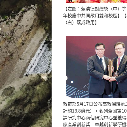
【左圖：賴清德副總統（中）等
年校慶中共同啟用雙和校區】【
（右）落成啟用】
教育部5月17日公布高教深耕第
計約13.8億元），名列全國第
譯研究中心兩個研究中心並獲得
家產業創新獎—卓越創新學研機