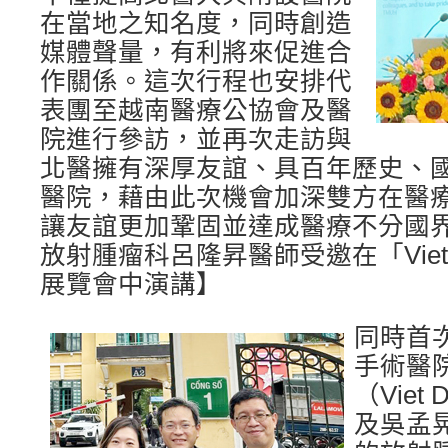
在當地之知名度，同時創造
媒體聲量，有利將來促進合
作關係。這次行程也安排代
表團至越南醫療公協會及醫
院進行參訪，並再次走訪與
北醫擁有深厚友誼、具百年歷史、
醫院，藉由此次機會加深雙方在醫
讓友誼更加鞏固並達成醫療不分國
放射腫瘤科呂隆昇醫師受邀在「Vietnam
展覽會中演講】
同時首
手術醫
（Vie
及吳孟