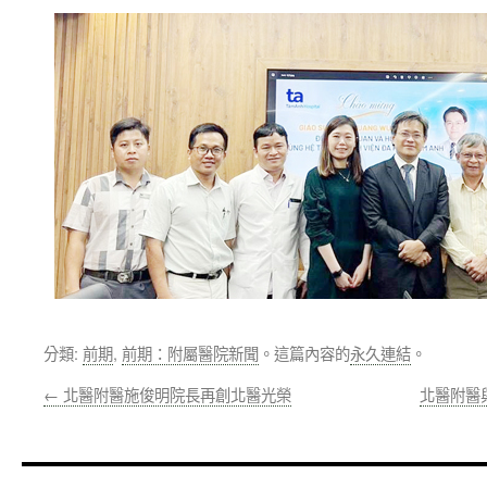
分類:
前期
,
前期：附屬醫院新聞
。這篇內容的
永久連結
。
←
北醫附醫施俊明院長再創北醫光榮
北醫附醫