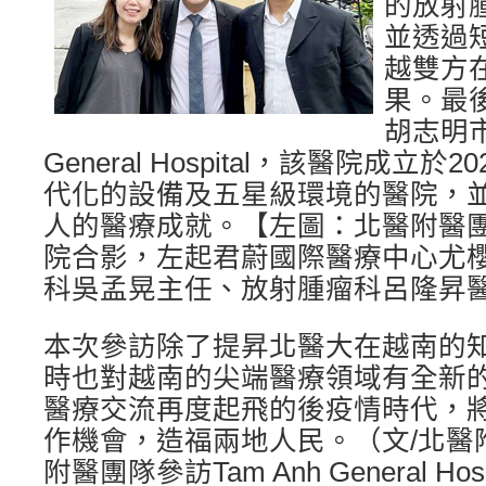
的放射
並透過
越雙方
果。最
胡志明市
General Hospital，該醫院成立
代化的設備及五星級環境的醫院，
人的醫療成就。【左圖：北醫附醫
院合影，左起君蔚國際醫療中心尤
科吳孟晃主任、放射腫瘤科呂隆昇
本次參訪除了提昇北醫大在越南的
時也對越南的尖端醫療領域有全新
醫療交流再度起飛的後疫情時代，
作機會，造福兩地人民。（文/北醫
附醫團隊參訪Tam Anh General Ho