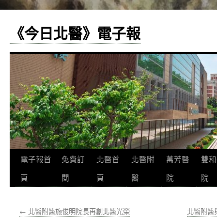
《今日北醫》電子報
跳
電子報首
免費訂
北醫首
北醫附
萬芳醫
雙和
至
頁
閱
頁
醫
院
院
主
←
北醫附醫施俊明院長再創北醫光榮
北醫附醫
要