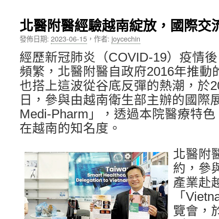
內
北醫附醫經驗越南綻放，國際交
容
發佈日期:
2023-06-15
，
作者:
joycechin
經歷新冠肺炎（COVID-19）疫
頻繁，北醫附醫自政府2016年推
也搭上這波從谷底反彈的熱潮，於202
日，參與由越南衛生部主辦的國際展覽會
Medi-Pharm」，透過本院醫療
在越南的知名度。
北醫附
約，參與
產業赴
「Vietn
覽會，