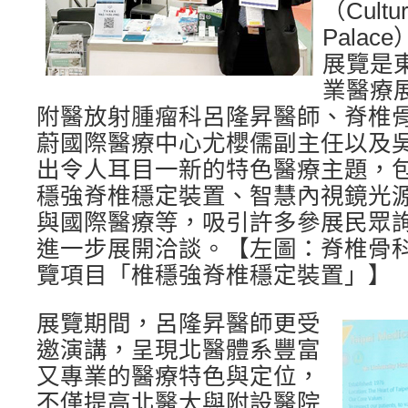
（Cultur
Pala
展覽是
業醫療
附醫放射腫瘤科呂隆昇醫師、脊椎
蔚國際醫療中心尤櫻儒副主任以及
出令人耳目一新的特色醫療主題，
穩強脊椎穩定裝置、智慧內視鏡光
與國際醫療等，吸引許多參展民眾詢
進一步展開洽談。【左圖：脊椎骨
覽項目「椎穩強脊椎穩定裝置」】
展覽期間，呂隆昇醫師更受
邀演講，呈現北醫體系豐富
又專業的醫療特色與定位，
不僅提高北醫大與附設醫院