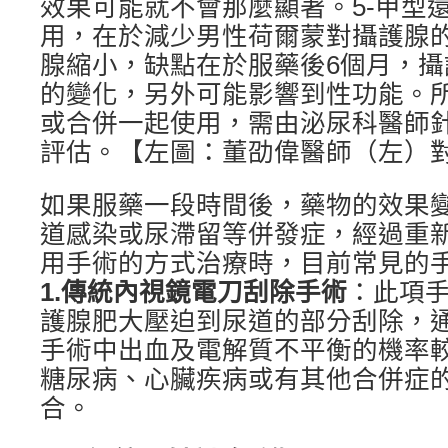
效果可能就不會那麼顯著。5-甲型
用，在於減少男性荷爾蒙對攝護腺
腺縮小，缺點在於服藥後6個月，
的變化，另外可能影響到性功能。
或合併一起使用，需由泌尿科醫師
評估。【左圖：董劭偉醫師（左）
如果服藥一段時間後，藥物的效果
道感染或尿滯留等併發症，經過重
用手術的方式治療時，目前常見的手
1.
傳統內視鏡電刀刮除手術
：此項
護腺肥大壓迫到尿道的部分刮除，通
手術中出血及電解質不平衡的機率
糖尿病、心臟疾病或有其他合併症
合。