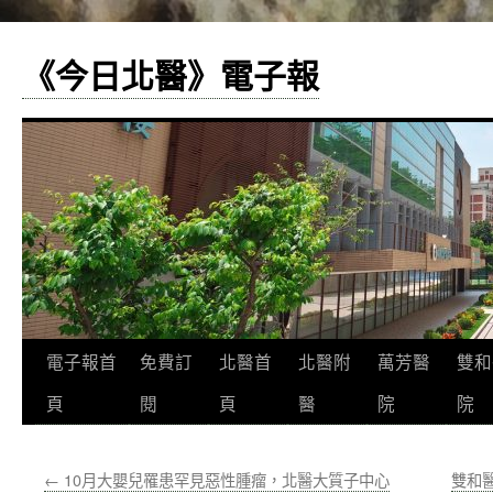
《今日北醫》電子報
跳
電子報首
免費訂
北醫首
北醫附
萬芳醫
雙和
至
頁
閱
頁
醫
院
院
主
←
10月大嬰兒罹患罕見惡性腫瘤，北醫大質子中心
雙和
要