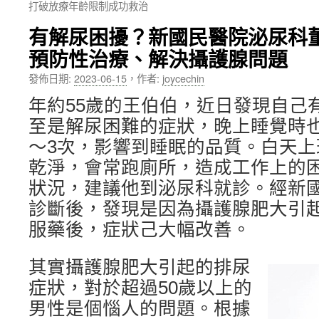
打破放療年齡限制成功救治
內
有解尿困擾？新國民醫院泌尿科
容
預防性治療、解決攝護腺問題
發佈日期:
2023-06-15
，
作者:
joycechin
年約55歲的王伯伯，近日發現自己
至是解尿困難的症狀，晚上睡覺時
～3次，影響到睡眠的品質。白天
乾淨，會常跑廁所，造成工作上的
狀況，建議他到泌尿科就診。經新
診斷後，發現是因為攝護腺肥大引
服藥後，症狀己大幅改善。
其實攝護腺肥大引起的排尿
症狀，對於超過50歲以上的
男性是個惱人的問題。根據