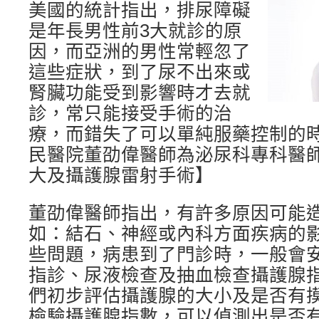
美國的統計指出，排尿障礙
是年長男性前3大就診的原
因，而亞洲的男性常輕忽了
這些症狀，到了尿不出來或
腎臟功能受到影響時才去就
診，常只能接受手術的治
療，而錯失了可以單純服藥控制的
民醫院董劭偉醫師為泌尿科專科醫
大及攝護腺雷射手術】
董劭偉醫師指出，有許多原因可能
如：結石、神經或內科方面疾病的
些問題，病患到了門診時，一般會
指診、尿液檢查及抽血檢查攝護腺
們初步評估攝護腺的大小及是否有
檢驗攝護腺指數，可以偵測出是否