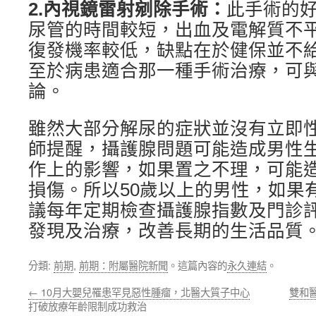
2.
內視鏡雷射剜除手術：
此手術的
尿管的時間較短，出血及電解質不
復發機率較低，缺點在於健保並不
至於病患適合那一種手術治療，可
論。
雖然大部分解尿的症狀並沒有立即
師提醒，攝護腺問題可能造成男性
作上的影響，如果置之不理，可能
損傷。所以50歲以上的男性，如果
議每年定期檢查攝護腺指數及門診
發現及治療，改善長期的生活品質。
分類:
前期
,
前期：附屬醫院新聞
。這篇內容的
永久連結
。
←
10月大嬰兒罹患罕見惡性腫瘤，北醫大質子中心
雙和
打破放療年齡限制成功救治