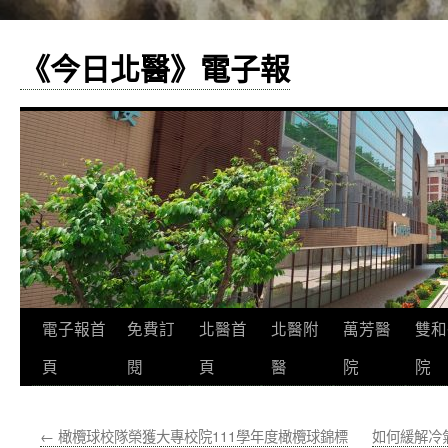
《今日北醫》電子報
跳
電子報首
免費訂
北醫首
北醫附
萬芳醫
雙和
至
頁
閱
頁
醫
院
院
主
←
橄欖球校隊榮獲大專校院111學年度橄欖球錦標
如何緩解冷
要