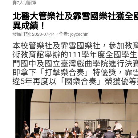
賽7人制冠軍
內
北醫大管樂社及霏雪國樂社獲全
容
異成績！
發佈日期:
2023-07-14
，
作者:
joycechin
本校管樂社及霏雪國樂社，參加教
術教育館舉辦的111學年度全國學
門國中及國立臺灣戲曲學院進行決
即拿下「打擊樂合奏」特優獎，霏雪
違5年再度以「國樂合奏」榮獲優等