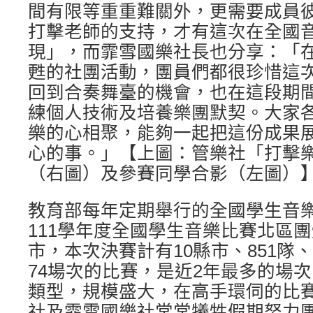
間有限等重重難關外，更需要成員
打擊老師的支持，才有這次在全國
現」，而霏雪國樂社長也分享：「
甦的社團活動，團員們都很珍惜這
回到合奏舞臺的機會，也在這段期
練個人技術及培養樂團默契。大家
樂的心相聚，能夠一起把這份成果
心的事。」【上圖：管樂社「打擊
（右圖）及參賽同學合影（左圖）
教育部每年定期舉行的全國學生音樂
111學年度全國學生音樂比賽北區
市，本次決賽計有10縣市、851隊、2
74場次的比賽，是近2年最多的場
類型，規模盛大，在高手環伺的比
社及霏雪國樂社常常犧牲假期努力