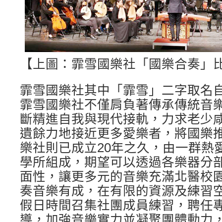
【上圖：霏雪國樂社「國樂合奏」
霏雪國樂社其中「霏雪」二字取名自「f
霏雪國樂社不僅肩負著傳承傳統音
斷精進自我與現代接軌，力求老少
遺餘力地接近更多愛樂者，將國樂
樂社則已成立20年之久，由一群熱
學所組成，期望可以透過各樂器分
面性，讓更多元的音樂充滿北醫校
奏音樂有成，在有限的資源及練習
假日時間召集社團成員練習，聘任
導，加強音樂實力並凝聚團體動力