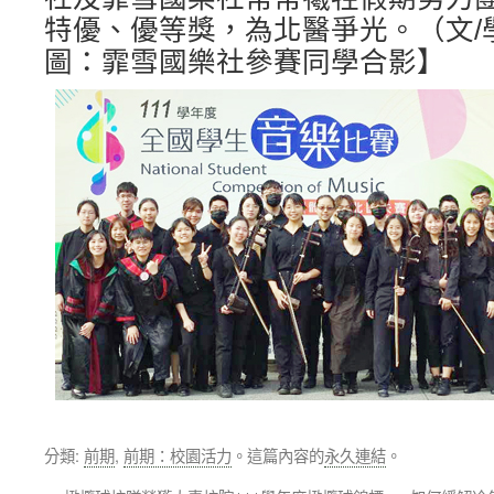
特優、優等獎，為北醫爭光。（文/
圖：霏雪國樂社參賽同學合影】
分類:
前期
,
前期：校園活力
。這篇內容的
永久連結
。