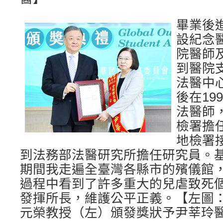
畢業後
設紀念
院醫師及
到醫院
法醫中
後在19
法醫師
檢署擔
地檢署
到法務部法醫研究所擔任研究員。
期間我走遍全臺灣各縣市的殯儀館
過程中看到了許多重大的兒虐致死
發揮所長，維護公平正義。【左圖
元榮教授（左）頒發獎狀予尹莘玲