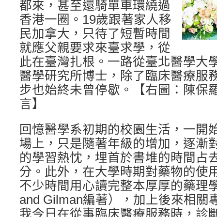
都來，甚至還騎單車環繞過
香港一圈。19歲跟著家人移
民加拿大，只待了短暫時間
就應父親要求來臺求學，從
此在臺灣扎根。一路從臺北醫學大
醫學研究所博士，除了臨床醫療服
步也始終未曾停歇。【右圖：陳保
言】
回憶醫學系初期的校園生活，一開
場上，只是隨著年級的增加，逐漸
的學習熱忱，埋首於書堆的時間占
分。此外，在大學時期對藥物的使
不少時間用心讀完整本厚厚的藥理學教
and Gilman編著），加上後來
我今日在從事臨床醫療服務時，診