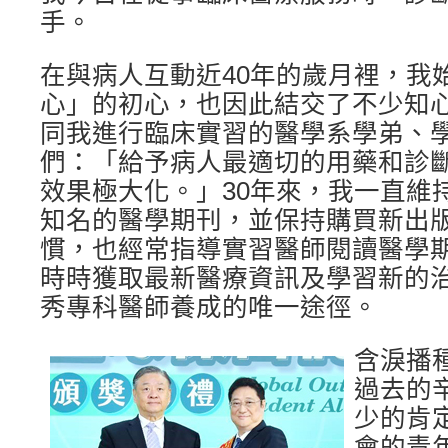
手。
在與病人互動近40年的歲月裡，我
心」的初心，也因此結交了不少知
同我進行臨床實習的醫學系學弟、
們：「給予病人最適切的用藥和診
效果極大化。」30年來，我一直維
知名的醫學期刊，並保持購買新出
慣，也經常指導實習醫師閱讀醫學
時時獲取最新醫療資訊及學習新的
秀專科醫師養成的唯一途徑。
含淚播
過去的
少的肯
會的青