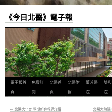
《今日北醫》電子報
跳
電子報首
免費訂
北醫首
北醫附
萬芳醫
雙和
至
頁
閱
頁
醫
院
院
主
←
北醫大1121學期新進教師介紹
北醫大陳瑞
要