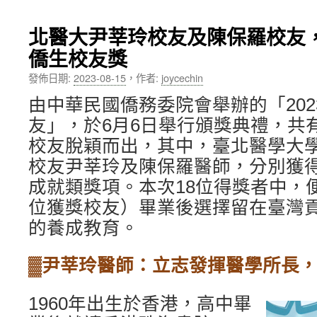
內
北醫大尹莘玲校友及陳保羅校友，
容
僑生校友獎
發佈日期:
2023-08-15
，
作者:
joycechin
由中華民國僑務委院會舉辦的「20
友」，於6月6日舉行頒獎典禮，共
校友脫穎而出，其中，臺北醫學大
校友尹莘玲及陳保羅醫師，分別獲
成就類獎項。本次18位得獎者中，
位獲獎校友）畢業後選擇留在臺灣
的養成教育。
▓尹莘玲醫師：立志發揮醫學所長
1960年出生於香港，高中畢