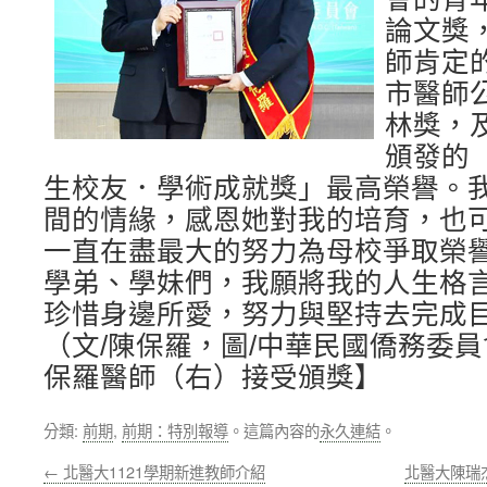
論文獎
師肯定
市醫師
林獎，
頒發的「
生校友．學術成就獎」最高榮譽。
間的情緣，感恩她對我的培育，也
一直在盡最大的努力為母校爭取榮
學弟、學妹們，我願將我的人生格
珍惜身邊所愛，努力與堅持去完成
（文/陳保羅，圖/中華民國僑務委
保羅醫師（右）接受頒獎】
分類:
前期
,
前期：特別報導
。這篇內容的
永久連結
。
←
北醫大1121學期新進教師介紹
北醫大陳瑞