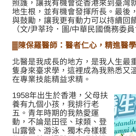
照護，讓我有機會從香港來到臺灣
地生根，並有機會發揮所長。最後
與鼓勵，讓我更有動力可以持續回
（文/尹莘玲．圖/中華民國僑務委
▓陳保羅醫師：醫者仁心，精進醫
北醫是我成長的地方，是我人生最重
隻身來臺求學，這裡成為我熟悉又
在專業技能精益求精。
1958年出生於香港，父母扶
養有九個小孩，我排行老
五。青年時期的我熱愛運
動，不論是田徑、球類、登
山露營、游泳、獨木舟樣樣