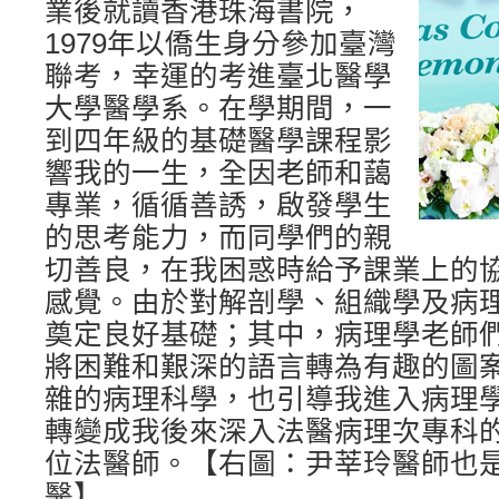
業後就讀香港珠海書院，
1979年以僑生身分參加臺灣
聯考，幸運的考進臺北醫學
大學醫學系。在學期間，一
到四年級的基礎醫學課程影
響我的一生，全因老師和藹
專業，循循善誘，啟發學生
的思考能力，而同學們的親
切善良，在我困惑時給予課業上的
感覺。由於對解剖學、組織學及病
奠定良好基礎；其中，病理學老師
將困難和艱深的語言轉為有趣的圖
雜的病理科學，也引導我進入病理
轉變成我後來深入法醫病理次專科
位法醫師。【右圖：尹莘玲醫師也
醫】