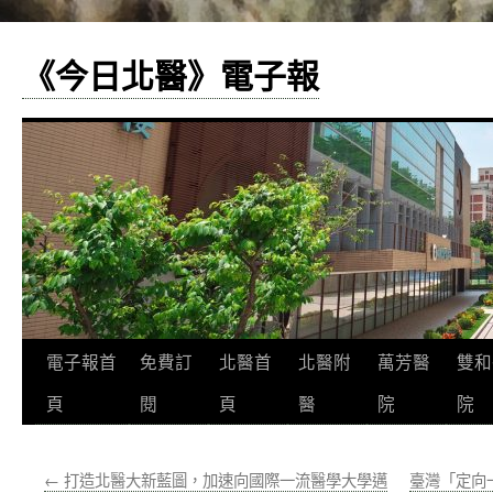
《今日北醫》電子報
跳
電子報首
免費訂
北醫首
北醫附
萬芳醫
雙和
至
頁
閱
頁
醫
院
院
主
←
打造北醫大新藍圖，加速向國際一流醫學大學邁
臺灣「定向
要