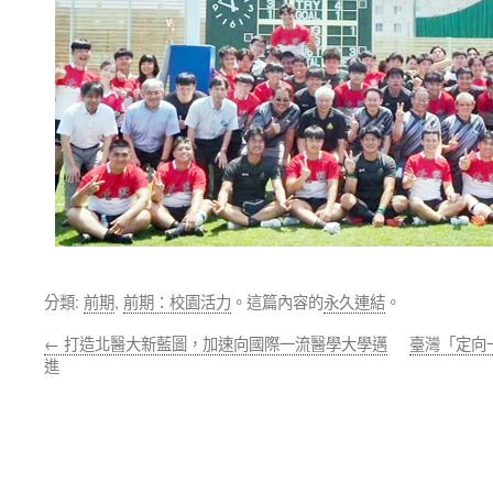
分類:
前期
,
前期：校園活力
。這篇內容的
永久連結
。
←
打造北醫大新藍圖，加速向國際一流醫學大學邁
臺灣「定向
進