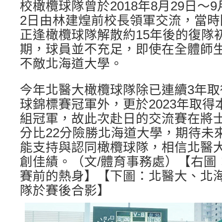
校橄欖球隊曾於2018年8月29日～9
2日由林建煌前校長領軍交流，當時
正逢橄欖球隊解散約15年後的復隊
期，球員並不充足，即使在全體師
不敵北海道大學。
今年北醫大橄欖球隊除已連續3年
球錦標賽冠軍外，更於2023年取
組冠軍，故此次赴日的交流賽在將士
分比22分險勝北海道大學，期待未
能支持與認同橄欖球隊，相信北醫
創佳績。（文/體育事務處）【右圖
賽前的熱身】【下圖：北醫大、北
隊於賽後合影】