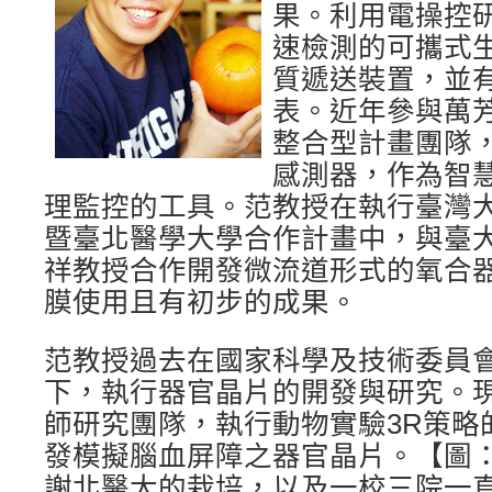
果。利用電操控
速檢測的可攜式
質遞送裝置，並
表。近年參與萬
整合型計畫團隊
感測器，作為智
理監控的工具。范教授在執行臺灣
暨臺北醫學大學合作計畫中，與臺
祥教授合作開發微流道形式的氧合
膜使用且有初步的成果。
范教授過去在國家科學及技術委員
下，執行器官晶片的開發與研究。
師研究團隊，執行動物實驗3R策略
發模擬腦血屏障之器官晶片。【圖
謝北醫大的栽培，以及一校三院一