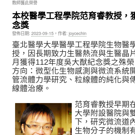
教師獲此榮譽
內
本校醫學工程學院范育睿教授，獲
容
念獎
發佈日期:
2023-09-15
，
作者:
joycechin
臺北醫學大學醫學工程學院生物醫
授，因長期致力生醫熱流與生醫晶
月獲得112年度吳大猷紀念獎之殊
方向：微型化生物感測與微流系統
管流體力學研究、粒線體的純化與
線體治療。
范育睿教授早期
大學附設醫院與
下，研究微流道
生物分子的機制