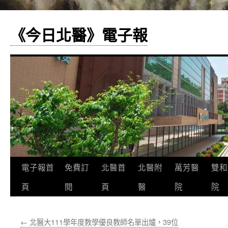
《今日北醫》電子報
跳
電子報首
免費訂
北醫首
北醫附
萬芳醫
雙和
至
頁
閱
頁
醫
院
院
主
←
北醫大111學年度教學優良教師名單出爐，39位
要