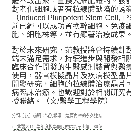
體萃取出來，置換入細胞體內。該
對老化細胞或者有粒線體缺陷的誘
（Induced Pluripotent Stem Ce
前已經可以成功置換幹細胞、免疫
胞、細胞株等，並有顯著治療成果
對於未來研究，范教授將會持續針
端未滿足需求，持續進步與開發相
臨床合作開發的生醫感測裝置與醫
使用，器官模擬晶片及疾病模型晶
開發研究，細胞的粒線體治療晶片
病臨床治療。也歡迎對於相關研究
授聯絡。（文/醫學工程學院）
分類:
前期
,
前期：特別報導
。這篇內容的
永久連結
。
←
北醫大111學年度教學優良教師名單出爐，39位