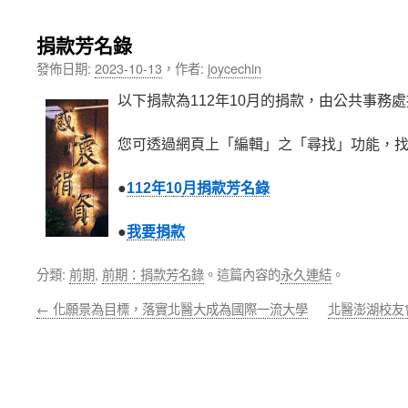
內
捐款芳名錄
容
發佈日期:
2023-10-13
，
作者:
joycechin
以下捐款為112年10月的捐款，由公共事務
您可透過網頁上「編輯」之「尋找」功能，
●
112年
1
0
月捐款芳名錄
●
我要
捐款
分類:
前期
,
前期：捐款芳名錄
。這篇內容的
永久連結
。
←
化願景為目標，落實北醫大成為國際一流大學
北醫澎湖校友