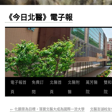
《今日北醫》電子報
跳
電子報首
免費訂
北醫首
北醫附
萬芳醫
雙和
至
頁
閱
頁
醫
院
院
主
←
化願景為目標，落實北醫大成為國際一流大學
北醫澎湖校友
要