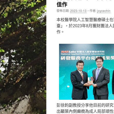
佳作
內
發佈日期:
2023-10-13
，
作者:
joycechin
容
本校醫學院人工智慧醫療碩士在
臺」，於2023年8月獲財團
作。
彭徐鈞副教授分享他目前的研究
出顳葉內側癲癇為成人局部頑性