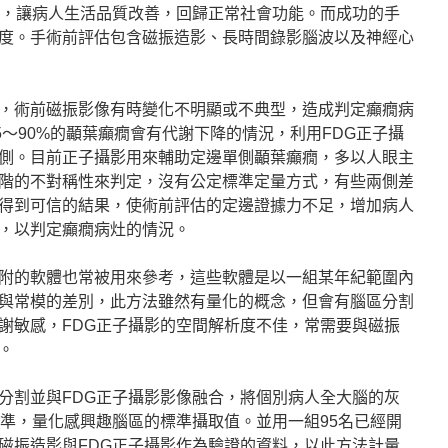
發作，讓病人生活品質改善，回歸正常社會功能。而成功的手
度。手術前評估包含磁振造影、長時間錄影腦波以及神經心
，術前磁振影像有時變化不明顯或不典型，造成判定癲癇病
5～90%的顳葉癲癇會有代謝下降的情況，利用FDG正子攝
側。目前正子攝影用來輔助定邊單側顳葉癲癇，多以人眼主
階的不對稱性來判定，沒有公定標準定量方式，有些兩側差
得到可信的結果，使術前評估的定邊證據力不足，增加病人
，以判定癲癇病灶的情況。
附的軟體也常被用來參考，這些軟體是以一組某年紀範圍內
與常模的差別，此方法雖然有量化的概念，但會有腦區分割
謝敏感，FDG正子攝影的空間解析度不佳，常需要與磁振
。
分割並與FDG正子攝影影像融合，將個別病人全大腦的灰
標準，量化感興趣腦區的標準攝取值。並用一組95名已經開
磁振造影與FDG正子攝影作為驗證的資料，以此方法計量