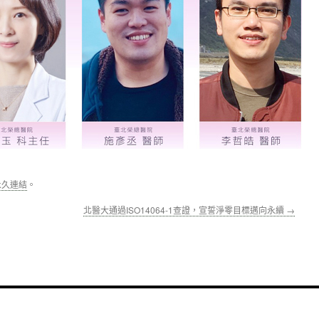
永久連結
。
北醫大通過ISO14064-1查證，宣誓淨零目標邁向永續
→