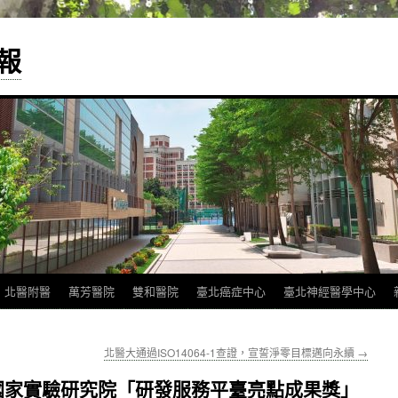
報
北醫附醫
萬芳醫院
雙和醫院
臺北癌症中心
臺北神經醫學中心
北醫大通過ISO14064-1查證，宣誓淨零目標邁向永續
→
國家實驗研究院「研發服務平臺亮點成果獎」