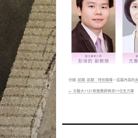
分類:
前期
,
前期：特別報導
。這篇內容的
←
北醫大1121新進教師再添11位生力軍