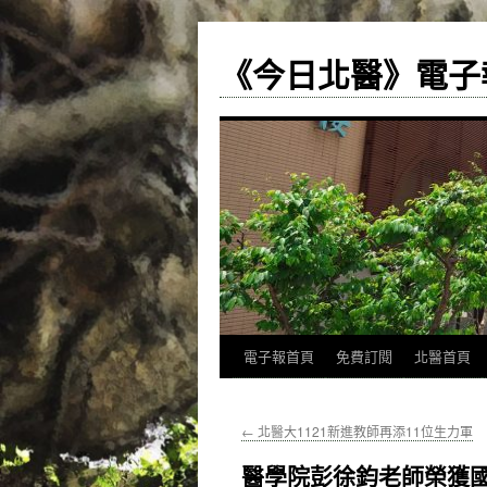
《今日北醫》電子
跳
電子報首頁
免費訂閱
北醫首頁
至
←
北醫大1121新進教師再添11位生力軍
主
醫學院彭徐鈞老師榮獲
要