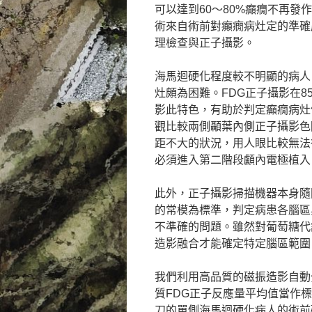
可以達到60～80%癲癇不再
術來自術前對癲癇病灶定的準確
理檢查與正子攝影。
海馬迴硬化程度較不明顯的病人
灶頗為困難。FDG正子攝影在8
影此特色，有助於判定癲癇病灶
觀比較兩側顳葉內側正子攝影色
距不大的狀況，用人眼比較無法
必須進入第二階段顱內電極植入
此外，正子攝影掃描機器本身隨
的常模為標準，判定病患各腦區
不準確的問題。雖然對葡萄糖代
造影融合才能確定特定腦區範圍
我們利用高品質的磁振造影自動
質FDG正子反應量平均值當作
刀的單側海馬迴硬化病人的術前