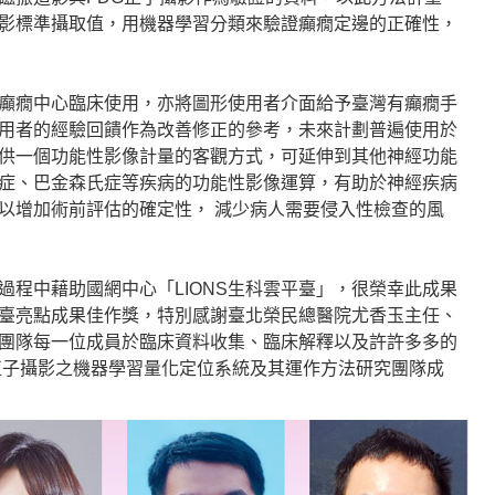
影標準攝取值，用機器學習分類來驗證癲癇定邊的正確性，
癲癇中心臨床使用，亦將圖形使用者介面給予臺灣有癲癇手
用者的經驗回饋作為改善修正的參考，未來計劃普遍使用於
供一個功能性影像計量的客觀方式，可延伸到其他神經功能
症、巴金森氏症等疾病的功能性影像運算，有助於神經疾病
以增加術前評估的確定性， 減少病人需要侵入性檢查的風
過程中藉助國網中心「LIONS生科雲平臺」，很榮幸此成果
臺亮點成果佳作獎，特別感謝臺北榮民總醫院尤香玉主任、
團隊每一位成員於臨床資料收集、臨床解釋以及許許多多的
正子攝影之機器學習量化定位系統及其運作方法研究團隊成