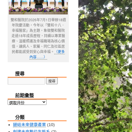
雙和醫院於2026年7月1日舉辦18週
年院慶活動，今年以「雙和十八．
幸福醫家」為主題，象徵雙和醫院
走過18年成長歷程，持續以專業醫
療、溫暖照護及幸福職場為核心價
值，讓病人、家屬、同仁及社區居
民都能感受到安心與幸福。
（更多
內容……）
搜尋
前期彙整
前
期
分類
彙
整
鏈結未來健康產業
(10)
創建未來數位生態系
(2)