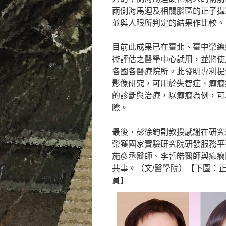
兩側海馬迴及相關腦區的正子攝
並與人眼所判定的結果作比較。
目前此成果已在臺北、臺中榮總
術評估之醫學中心試用，並將使
各國各醫療院所。此發明專利提
影像研究，可用於失智症、癲癇
的診斷與治療，以癲癇為例，可
險。
最後，彭徐鈞副教授感謝在研究
榮獲國家實驗研究院研發服務平
施彥丞醫師、李哲皓醫師與癲癇
共事。（文/醫學院）【下圖：
員】