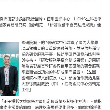
職專班彭徐鈞副教授團隊，使用國網中心「LIONS生科雲平
法人國家實驗研究院（國研院）「研發服務平臺亮點成果獎」佳
國研院旗下的7個研究中心建置了國內大學難
以單獨購置的貴重軟硬體設施，並提供各種專
業的研發服務平臺，協助學研界研發前瞻科學
與技術。「研發服務平臺亮點成果獎」是國研
院為表彰產官學研各界使用國研院的研發服務
平臺而做出頂尖的科研成果而設置。【左圖：
國研院林博文副院長（左）頒發佳作獎給北醫
大彭徐鈞副教授（中），右為國網中心張朝亮
主任】
「正子攝影之機器學習量化定位系統及其運作方法」。他指
癲癇中常見的癲癇，病理以海馬迴硬化最多，癲癇切除手術