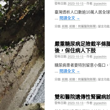
隱
發佈日期:
2023-10-13
，
作者:
joycechin
錄
私，
11
萬
臺灣透析人口數逾10萬人居全
個
芳
特
…
閱讀全文
→
醫
色
院
團
在
分類:
前期
,
前期：附屬醫院新聞
|
留言功能
攜
隊
〈萬
手
的
芳
調
全
醫
查
嚴重糖尿病足險截半條
人
院
局
醫
與
後，保住病人下肢
共
療
地
建
發佈日期:
2023-10-13
，
作者:
joycechin
故
方
資
事〉
診
安
糖尿病患者要特別留意小傷口，
中
所
聯
構
…
閱讀全文
→
防
建
網〉
共
在
分類:
前期
,
前期：附屬醫院新聞
|
留言功能
中
同
〈嚴
照
重
護
糖
雙和醫院遺傳性腎臟病
網，
尿
造
病
發佈日期:
2023-10-13
，
作者:
joycechin
福
足
偏
險