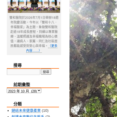
雙和醫院於2026年7月1日舉辦18週
年院慶活動，今年以「雙和十八．
幸福醫家」為主題，象徵雙和醫院
走過18年成長歷程，持續以專業醫
療、溫暖照護及幸福職場為核心價
值，讓病人、家屬、同仁及社區居
民都能感受到安心與幸福。
（更多
內容……）
搜尋
前期彙整
前
期
分類
彙
整
鏈結未來健康產業
(10)
創建未來數位生態系
(2)