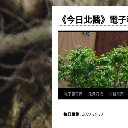
《今日北醫》電子
跳
電子報首頁
免費訂閱
北醫首頁
至
2023-10-13
每日彙整:
主
要