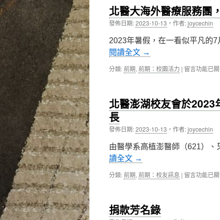
癌
醫
北醫大海外醫療服務團
症
院
中
發佈日期:
2023-10-13
，
作者:
joycechin
全
心
人
肝
2023年暑假，在一看似平凡的
醫
癌
療〉
閱讀全文
→
團
中
隊
在
分類:
前期
,
前期：校園活力
|
留言功能已關
宋
〈北
睿
醫
祥
大
醫
北醫澎湖校友會於202
海
師，
外
長
談
醫
拇
發佈日期:
2023-10-13
，
作者:
joycechin
療
山
服
下
由醫學系高植澎醫師（621）、
務
的
團，
讀全文
→
回
尼
肝
泊
在
分類:
前期
,
前期：校友訊息
|
留言功能已關
人
爾
〈北
生〉
服
醫
中
務
澎
捐款芳名錄
之
湖
旅〉
校