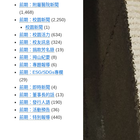
前期：附屬醫院新聞
(1,468)
前期：校園新聞
(2,250)
校園新聞
(1)
前期：校園活力
(634)
前期：校友訊息
(324)
前期：捐款芳名錄
(19)
前期：拇山紀要
(8)
前期：專題報導
(6)
前期：ESG/SDGs專欄
(29)
前期：即時新聞
(4)
前期：董事長的話
(13)
前期：發行人語
(190)
前期：活動預告
(36)
前期：特別報導
(440)