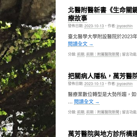
北醫附醫新書《生命關鍵
內
療故事
容
發佈日期:
2023-10-13
，
作者:
joycechin
臺北醫學大學附設醫院於2023
閱讀全文
→
在
分類:
前期
,
前期：附屬醫院新聞
|
留言功能
〈北
醫
附
把關病人隱私，萬芳醫
醫
新
發佈日期:
2023-10-13
，
作者:
joycechin
書
《生
醫療業數位轉型是大勢所趨，如
命
…
閱讀全文
→
關
鍵．
在
分類:
前期
,
前期：附屬醫院新聞
|
留言功能
健
〈把
康
關
永
病
續》，
萬芳醫院與地方診所構
人
紀