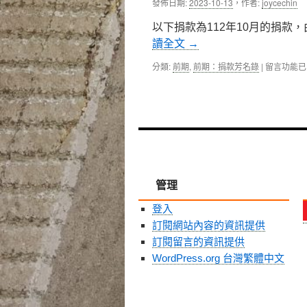
發佈日期:
2023-10-13
，
作者:
joycechin
中
友
會
以下捐款為112年10月的捐款
於
讀全文
→
2023
年
在
分類:
前期
,
前期：捐款芳名錄
|
留言功能已
8
〈捐
月
款
舉
芳
辦
名
成
錄〉
立
中
大
會，
陳
管理
立
堅
醫
登入
師
訂閱網站內容的資訊提供
出
訂閱留言的資訊提供
任
首
WordPress.org 台灣繁體中文
屆
會
長〉
中