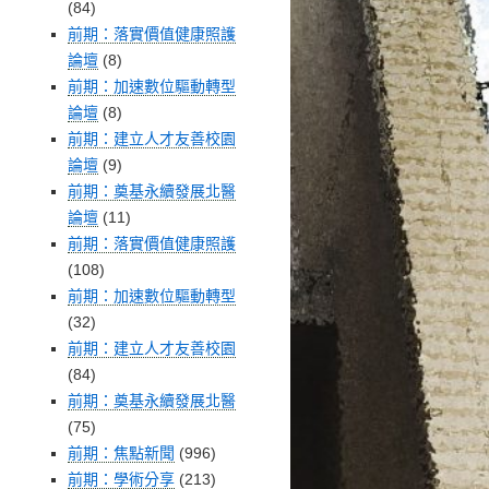
(84)
前期：落實價值健康照護
論壇
(8)
前期：加速數位驅動轉型
論壇
(8)
前期：建立人才友善校園
論壇
(9)
前期：奠基永續發展北醫
論壇
(11)
前期：落實價值健康照護
(108)
前期：加速數位驅動轉型
(32)
前期：建立人才友善校園
(84)
前期：奠基永續發展北醫
(75)
前期：焦點新聞
(996)
前期：學術分享
(213)