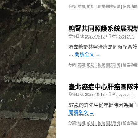
病
穩
人
在
分類:
前期
,
前期：附屬醫院新聞
|
留言功能
一
下
〈雙
點
肢〉
和
嗎？
中
醫
雙
糖腎共同照護系統展現
院
和
兒
發佈日期:
2023-10-13
，
作者:
joycechin
醫
科
院
鄭
過去糖腎共照治療是同時配合護
贋
弘
復
…
閱讀全文
→
彥
假
醫
牙
在
分類:
前期
,
前期：附屬醫院新聞
|
留言功能
師
科
〈糖
教
徐
腎
您
筱
共
如
臺北癌症中心肝癌團隊
婷
同
何
醫
照
發佈日期:
2023-10-13
，
作者:
joycechin
安
師
護
全
為
系
57歲的許先生從年輕時因為捐血
避
您
統
開
閱讀全文
→
解
展
腸
答〉
現
病
在
分類:
前期
,
前期：附屬醫院新聞
|
留言功能
中
新
毒〉
〈臺
國
中
北
民