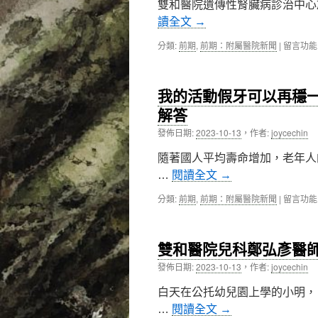
雙和醫院遺傳性腎臟病診治中心於
遠
截
讀全文
→
地
半
區
條
在
分類:
前期
,
前期：附屬醫院新聞
|
留言功能
洗
腿？
〈雙
腎
萬
和
病
芳
醫
患〉
醫
我的活動假牙可以再穩
院
中
院
遺
解答
整
傳
形
發佈日期:
2023-10-13
，
作者:
joycechin
性
外
腎
科
隨著國人平均壽命增加，老年人
臟
邱
病
…
閱讀全文
→
文
診
寬
治
在
分類:
前期
,
前期：附屬醫院新聞
|
留言功能
醫
中
〈我
師
心
的
評
揭
活
估
雙和醫院兒科鄭弘彥醫
牌
動
3
啟
假
發佈日期:
2023-10-13
，
作者:
joycechin
點
用〉
牙
後，
中
可
白天在公托幼兒園上學的小明，
保
以
住
…
閱讀全文
→
再