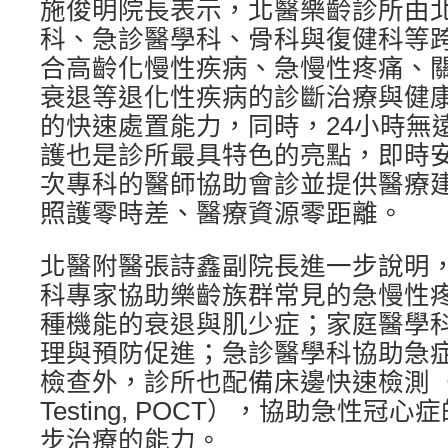
施俊明院長表示，北醫樂齡診所由
科、急診醫學科、骨科與復健科等
合高齡化慢性疾病、急慢性疼痛、
衰退等退化性疾病的診斷治療與健
的快速處置能力，同時，24小時無
護也是診所最具特色的亮點，即時
次專科的醫師協助會診並提供醫療
照護零時差、醫療資源零距離。
北醫附醫張詩鑫副院長進一步說明
科專家協助樂齡族群常見的急慢性
種機能的衰退與肌少症；家庭醫學
理與預防促進；急診醫學科協助急
檢查外，診所也配備床邊快速檢測（Poin
Testing, POCT），協助急性
步治療的能力。