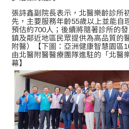
張詩鑫副院長表示，北醫樂齡診所
先，主要服務年齡55歲以上並能自
預估約700人；後續將隨著診所的
鎮及鄰近地區民眾提供為高品質的醫
附醫）【下圖：亞洲健康智慧園區1
由北醫附醫醫療團隊進駐的「北醫
幕】