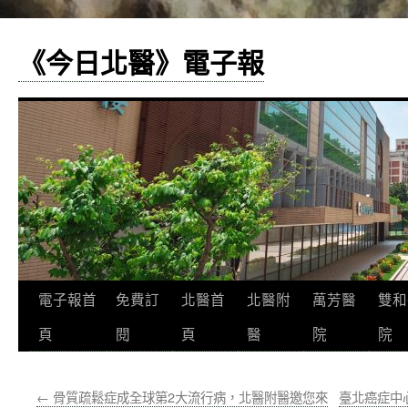
《今日北醫》電子報
跳
電子報首
免費訂
北醫首
北醫附
萬芳醫
雙和
至
頁
閱
頁
醫
院
院
主
←
骨質疏鬆症成全球第2大流行病，北醫附醫邀您來
臺北癌症中
要