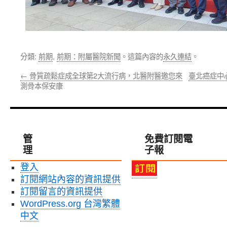
分類:
前期
,
前期：附屬醫院新聞
。這篇內容的
永久連結
。
←
骨質疏鬆症成全球第2大流行病，北醫附醫邀您來
臺北癌症中
測骨本保安康
管
免費訂閱電
理
子報
登入
訂閱網站內容的資訊提供
訂閱留言的資訊提供
WordPress.org 台灣繁體
中文