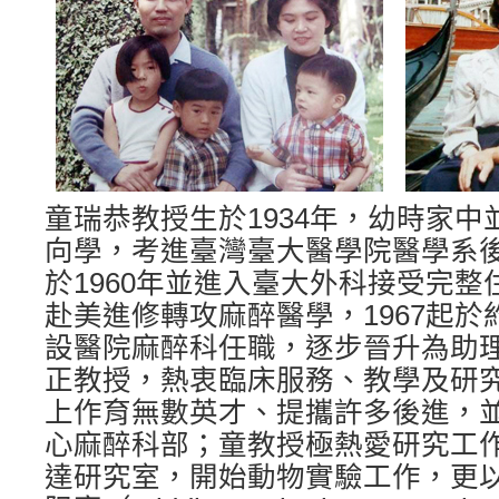
童瑞恭教授生於1934年，幼時家
向學，考進臺灣臺大醫學院醫學系
於1960年並進入臺大外科接受完
赴美進修轉攻麻醉醫學，1967起
設醫院麻醉科任職，逐步晉升為助
正教授，熱衷臨床服務、教學及研
上作育無數英才、提攜許多後進，
心麻醉科部；童教授極熱愛研究工
達研究室，開始動物實驗工作，更