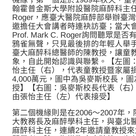
翰霍普金斯大學附設醫院麻醉科主任Prof
Roger，應臺大醫院麻醉部舉辦臺
邀擔任大會講者時連袂訪臺；當大會
Prof. Mark C. Roger詢問聽
鴉雀無聲，只見最後排的年輕人舉
臺大麻醉科總醫師的陳教授，讓童
象，自此開始認識與聯繫。【左圖
怡主任（右），代表童教授暨家屬
4,000萬元，圖中為吳麥斯校長，
授】【右圖：吳麥斯校長代表（右
由張怡主任（左）代表接受】
第二個機緣則是在2006～2007年
大教務長及麻醉學科主任，與臺北
麻醉科主任，連續2年邀請童教授來