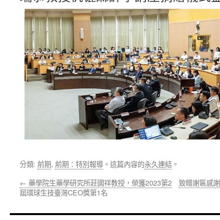
分類:
前期
,
前期：特別報導
。這篇內容的
永久連結
。
←
藥學院生藥學研究所莊國祥教授，榮獲2023第2
致贈謝匾感謝
屆環球生技臺灣CEO獎第1名