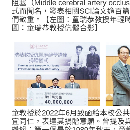
阻塞（Middle cerebral artery oc
式而聞名，發表相關SCI論文逾百
們敬重。【左圖：童瑞恭教授年輕
圖：童瑞恭教授伉儷合影】
童教授於2022年6月致函給本校公
宜同仁，表達其捐贈意願。曾提及
機緣；第一個是於1989年秋天，