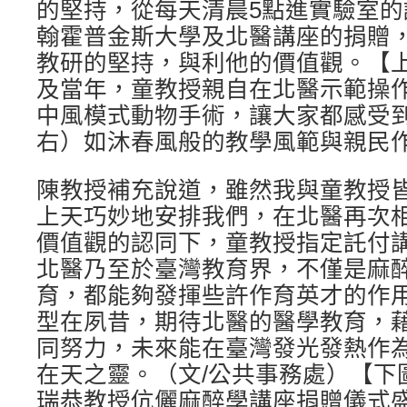
的堅持，從每天清晨5點進實驗室
翰霍普金斯大學及北醫講座的捐贈
教研的堅持，與利他的價值觀。【
及當年，童教授親自在北醫示範操
中風模式動物手術，讓大家都感受
右）如沐春風般的教學風範與親民
陳教授補充說道，雖然我與童教授
上天巧妙地安排我們，在北醫再次
價值觀的認同下，童教授指定託付
北醫乃至於臺灣教育界，不僅是麻
育，都能夠發揮些許作育英才的作
型在夙昔，期待北醫的醫學教育，
同努力，未來能在臺灣發光發熱作
在天之靈。（文/公共事務處）【下圖
瑞恭教授伉儷麻醉學講座捐贈儀式