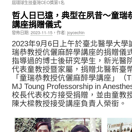
屆環球生技臺灣CEO獎第1名
內
哲人日已遠，典型在夙昔～童瑞
容
講座捐贈儀式
發佈日期:
2023-11-15
，
作者:
joycechin
2023年9月6日上午於臺北醫學大
瑞恭教授伉儷麻醉學講座的捐贈儀
指導過的博士後研究學生，新光醫
代表童教授暨家屬，捐贈北醫新臺幣4
「童瑞恭教授伉儷麻醉學講座」（Thomas
MJ Toung Professorship in Ane
校長代表校方接受捐贈，並由童教
陳大樑教授接受講座負責人榮銜。