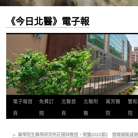
《今日北醫》電子報
跳
電子報首
免費訂
北醫首
北醫附
萬芳醫
雙和
至
頁
閱
頁
醫
院
院
主
←
藥學院生藥學研究所莊國祥教授，榮獲2023第2
致贈謝匾感謝
要