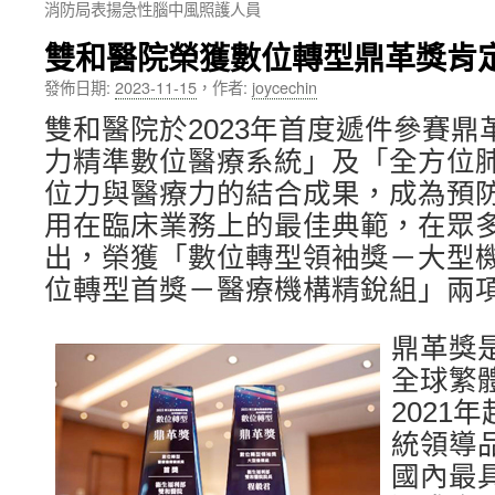
消防局表揚急性腦中風照護人員
內
雙和醫院榮獲數位轉型鼎革獎肯
容
發佈日期:
2023-11-15
，
作者:
joycechin
雙和醫院於2023年首度遞件參賽
力精準數位醫療系統」及「全方位
位力與醫療力的結合成果，成為預
用在臨床業務上的最佳典範，在眾
出，榮獲「數位轉型領袖獎－大型
位轉型首獎－醫療機構精銳組」兩
鼎革獎
全球繁
2021
統領導
國內最