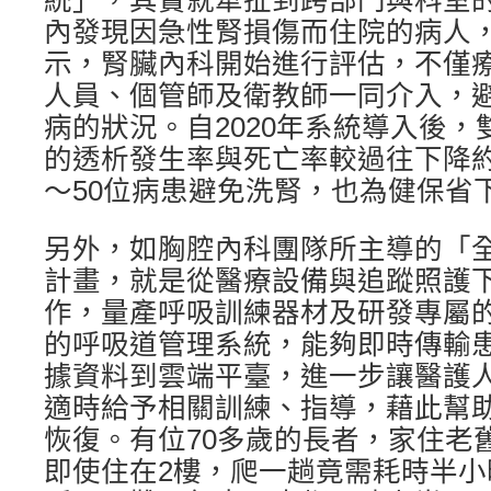
統」，其實就牽扯到跨部門與科室
內發現因急性腎損傷而住院的病人
示，腎臟內科開始進行評估，不僅
人員、個管師及衛教師一同介入，
病的狀況。自2020年系統導入後
的透析發生率與死亡率較過往下降約
～50位病患避免洗腎，也為健保省
另外，如胸腔內科團隊所主導的「
計畫，就是從醫療設備與追蹤照護
作，量產呼吸訓練器材及研發專屬
的呼吸道管理系統，能夠即時傳輸
據資料到雲端平臺，進一步讓醫護
適時給予相關訓練、指導，藉此幫
恢復。有位70多歲的長者，家住老
即使住在2樓，爬一趟竟需耗時半