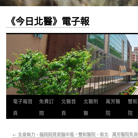
《今日北醫》電子報
跳
電子報首
免費訂
北醫首
北醫附
萬芳醫
雙和
至
頁
閱
頁
醫
院
院
主
←
全身無力、腦鈍鈍竟是腦中風，雙和醫院、新北
萬芳醫院乳房
要