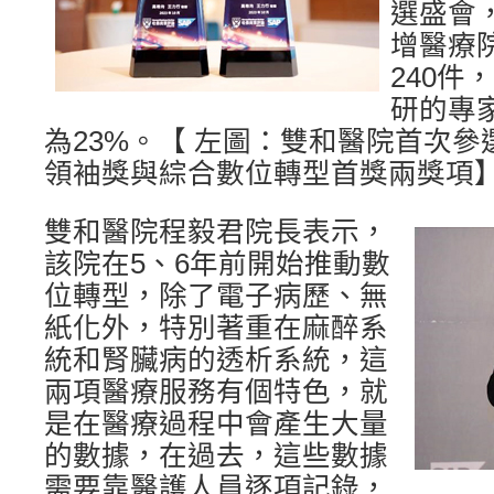
選盛會
增醫療
240件
研的專
為23%。【 左圖：雙和醫院首次
領袖獎與綜合數位轉型首獎兩獎項
雙和醫院程毅君院長表示，
該院在5、6年前開始推動數
位轉型，除了電子病歷、無
紙化外，特別著重在麻醉系
統和腎臟病的透析系統，這
兩項醫療服務有個特色，就
是在醫療過程中會產生大量
的數據，在過去，這些數據
需要靠醫護人員逐項記錄，