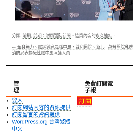
分類:
前期
,
前期：附屬醫院新聞
。這篇內容的
永久連結
。
←
全身無力、腦鈍鈍竟是腦中風，雙和醫院、新北
萬芳醫院乳房
消防局表揚急性腦中風照護人員
管
免費訂閱電
理
子報
登入
訂閱網站內容的資訊提供
訂閱留言的資訊提供
WordPress.org 台灣繁體
中文