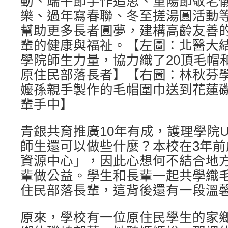
動、端午節手作追思、重陽節敬老
樂、過年寫春聯、冬至搓湯圓活動
幫助更多長者圓夢，建構高齡友善
輩的健康與福祉。【左圖：北醫大
學院師生力量，協力織了20頂毛帽
原住民部落長者】【右圖：林秋芬學
嬤孫親手製作的毛帽圍巾送到花蓮
輩手中】
青銀共育推廣10年有成，護理學院
師生還可以做些什麼？本校在3年
資源中心」，因此心想何不結合地
輩做公益。學生和長輩一起共學織
住民部落長輩，這背後還有一段溫
原來，學校有一位原住民學生的家