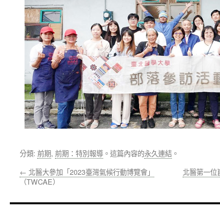
分類:
前期
,
前期：特別報導
。這篇內容的
永久連結
。
←
北醫大參加「2023臺灣氣候行動博覽會」
北醫第一位
（TWCAE）