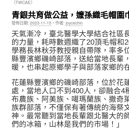
（TWCAE）
內
青銀共育做公益，嬤孫織毛帽圍
容
發佈日期:
2023-11-15
，
作者:
joycechin
天氣漸冷，臺北醫學大學結合社區
的力量，耗時數週織了20頂毛帽和
學務長林秋芬教授親自帶隊，率多
縣豐濱鄉磯崎部落，送給當地長輩
暖，也串起原鄉學子與部落家鄉的
花蓮縣豐濱鄉的磯崎部落，位於花
處，當地人口不到400人，卻融合
布農族、阿美族、噶瑪蘭族、撒奇
族群部落，不僅保有著傳統的海祭
神。最常聽到當地長輩跟北醫大的
們的冰箱，山林是我們的市場！」