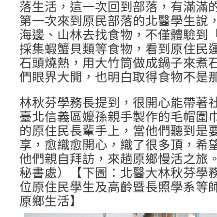
落生活，這一次回到部落，有滿滿
第一次來到原民部落的北醫學生說
海邊、山林去找食物，不僅體驗到
採集蝦蟹貝類等食物，看到原住民
石頭燒熱，用大竹筒做成鍋子來煮
們眼界大開，也明白取得食物不是
林秋芬學務長提到，很開心能帶著
臺北信義區嬤孫親手製作的毛帽圍
的原住民長輩手上，當他們聽到是
享，愈織愈開心，織了很多頂，希
他們親自拜訪，來趟原鄉慢活之旅。
秘書處）【下圖：北醫大林秋芬學
位原住民學生及高齡暨長照學系等
原鄉生活】