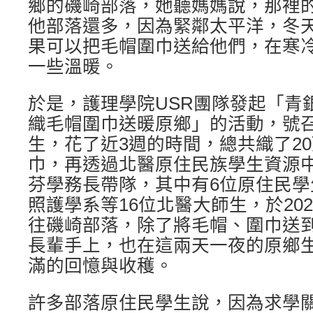
鄉的磯崎部落，她聽媽媽說，那裡
他部落還多，因為緊鄰太平洋，冬
果可以把毛帽圍巾送給他們，在寒
一些溫暖。
於是，護理學院USR團隊發起「青
織毛帽圍巾送暖原鄉」的活動，號召
生，花了近3週的時間，總共織了20
巾，再透過北醫原住民族學生資源
芬學務長帶隊，其中有6位原住民
照護學系等16位北醫大師生，於202
往磯崎部落，除了將毛帽、圍巾送
長輩手上，也在這兩天一夜的原鄉
滿的回憶與收穫。
許多部落原住民學生說，因為求學