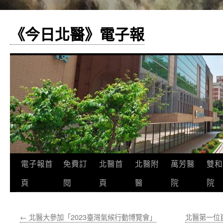
《今日北醫》電子報
跳
電子報首
免費訂
北醫首
北醫附
萬芳醫
雙和
至
頁
閱
頁
醫
院
院
主
←
北醫大參加「2023臺灣氣候行動博覽會」
北醫第一位
要