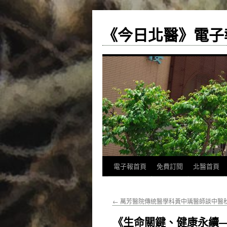
《今日北醫》電子
跳
電子報首頁
免費訂閱
北醫首頁
至
←
萬芳醫院傳統醫學科黃中瑀醫師談中醫
主
《生命關鍵、健康永續
要