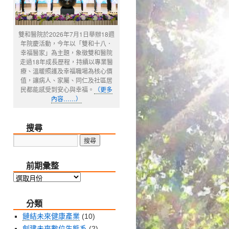
雙和醫院於2026年7月1日舉辦18週
年院慶活動，今年以「雙和十八．
幸福醫家」為主題，象徵雙和醫院
走過18年成長歷程，持續以專業醫
療、溫暖照護及幸福職場為核心價
值，讓病人、家屬、同仁及社區居
民都能感受到安心與幸福。
（更多
內容……）
搜尋
前期彙整
前
期
分類
彙
整
鏈結未來健康產業
(10)
創建未來數位生態系
(2)