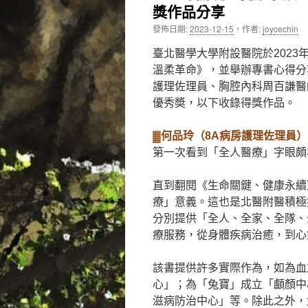
獎作品分享
內
發佈日期:
2023-12-15
，
作者:
joycechin
容
臺北醫學大學附設醫院於202
溫柔革命》，並舉辦專書心得分享
護理佐理員、胸腔內科周百謙醫
優秀奬，以下收錄得獎作品。
▓何品玲（8A病房護理佐理員）
第一次看到「全人醫療」字眼頗
直到翻閱《生命關鍵、健康永續
療」意義。這也是北醫附醫積極
分別提供「全人、全家、全隊、
療服務，從身體疾病治癒，到心
該書提供許多實際作為，如為血
心」；為「兔寶」成立「顱顏中
滋病防治中心」等。除此之外，