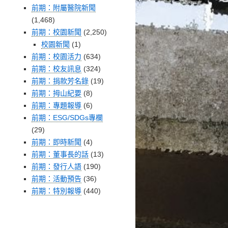
前期：附屬醫院新聞
(1,468)
前期：校園新聞
(2,250)
校園新聞
(1)
前期：校園活力
(634)
前期：校友訊息
(324)
前期：捐款芳名錄
(19)
前期：拇山紀要
(8)
前期：專題報導
(6)
前期：ESG/SDGs專欄
(29)
前期：即時新聞
(4)
前期：董事長的話
(13)
前期：發行人語
(190)
前期：活動預告
(36)
前期：特別報導
(440)