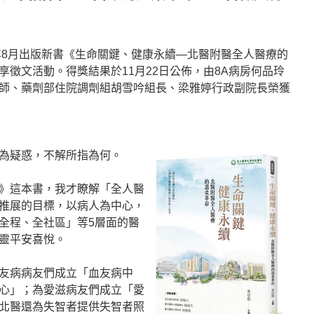
3年8月出版新書《生命關鍵、健康永續—北醫附醫全人醫療的
徵文活動。得獎結果於11月22日公佈，由8A病房何品玲
師、藥劑部住院調劑組胡雪吟組長、梁雅婷行政副院長榮獲
為疑惑，不解所指為何。
》這本書，我才瞭解「全人醫
推展的目標，以病人為中心，
全程、全社區」等5層面的醫
靈平安喜悅。
友病病友們成立「血友病中
心」；為愛滋病友們成立「愛
北醫還為失智者提供失智者照