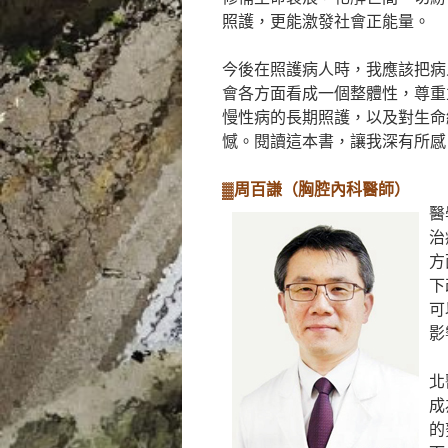
照護，更能激發社會正能量。
今後在照護病人時，我應該把病
會各方面看成一個整體性，尊重
慢性病的長期照護，以及對生命
憾。閱讀這本書，讓我深有所感
▓周百謙（胸腔內科醫師）
醫
治
方
下
可
影
北
成
的