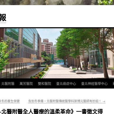
報
北醫附醫
萬芳醫院
雙和醫院
臺北癌症中心
臺北神經醫學中心
秋冬的養生保健
告別冬季癢，北醫附醫傳統醫學科郭博元醫師有妙招！
→
—北醫附醫全人醫療的溫柔革命》一書徵文得