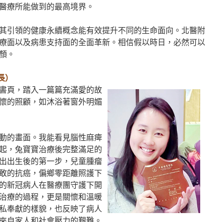
醫療所能做到的最高境界。
其引領的健康永續概念能有效提升不同的生命面向。北醫附
療面以及病患支持面的全面革新。相信假以時日，必然可以
顏。
長）
書頁，踏入一篇篇充滿愛的故
懷的照顧，如沐浴著窗外明媚
動的畫面。我能看見腦性麻痺
起，兔寶寶治療後完整滿足的
出出生後的第一步，兒童腫瘤
敢的抗癌，偏鄉零距離照護下
的新冠病人在醫療團守護下開
治療的過程，更是關懷和溫暖
私奉獻的樣貌，也反映了病人
來自家人和社會壓力的艱難。