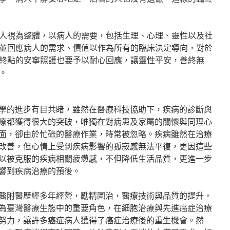
人視為整體，以病人的需要，包括生理、心理、靈性以及社
並回應病人的需求、價值以作為所有的臨床決定導向，對於
終點的安寧照護也要予以耐心回應，讓靈性平安，善終無
。
學的進步有目共睹，雖然在醫療科技協助下，疾病的診斷與
療都獲得很大的突破，唯獨在對病患及家屬的關懷與同理心
面，卻由於忙碌的醫療作業，時常被忽略。疾病雖然在治療
改善，但心情上受到疾病影響的孤寂感無法平復，更因這些
以被克服的疾病相關疲憊感，不但降低生活品質，更進一步
響到疾病治療的預後。
醫附醫歷經多年經營，勵精圖治，醫療技術與品質的提升，
為臺灣醫療生態中的重要角色，在細胞治療與先進癌症治療
努力，讓許多癌症病人獲得了癌症治療後的重生機會。然