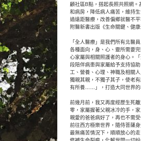
顧社區B點，搭起長照共照網。
和病房，降低病人痛苦，維持生
過遠距醫療，改善偏鄉就醫不平
附醫新書出版《生命關鍵、健康
「全人醫療」是我們所有北醫員
各種面向，身、心、靈所需要完
心家屬與相關照護者的身心。「
段陪伴病患與家屬給予支持協助
工、營養、心理、神職及相關人
獨親其親，不獨子其子，使老有
有所養……」，打造大同世界的
前幾月前，我又再度經歷生死離
零，家屬握著父親冰冷的手，家
親愛的爸爸病好了，再也不需受
前往西方極樂世界，隨侍菩薩身
最無痛苦情況下，順順放心的走
修補生命裂痕，化解世間一切紛