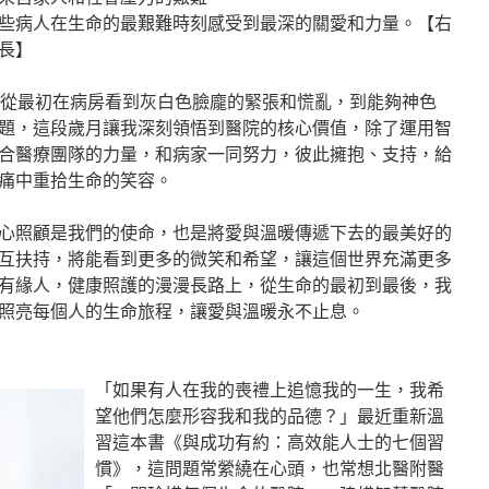
些病人在生命的最艱難時刻感受到最深的關愛和力量。【右
長】
，從最初在病房看到灰白色臉龐的緊張和慌亂，到能夠神色
題，這段歲月讓我深刻領悟到醫院的核心價值，除了運用智
合醫療團隊的力量，和病家一同努力，彼此擁抱、支持，給
痛中重拾生命的笑容。
心照顧是我們的使命，也是將愛與溫暖傳遞下去的最美好的
互扶持，將能看到更多的微笑和希望，讓這個世界充滿更多
有緣人，健康照護的漫漫長路上，從生命的最初到最後，我
照亮每個人的生命旅程，讓愛與溫暖永不止息。
「如果有人在我的喪禮上追憶我的一生，我希
望他們怎麼形容我和我的品德？」最近重新溫
習這本書《與成功有約：高效能人士的七個習
慣》，這問題常縈繞在心頭，也常想北醫附醫