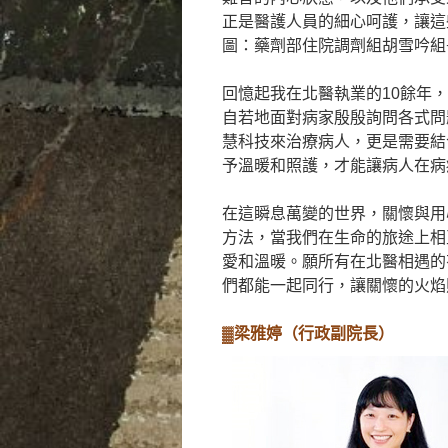
正是醫護人員的細心呵護，讓這
圖：藥劑部住院調劑組胡雪吟組
回憶起我在北醫執業的10餘年
自若地面對病家殷殷詢問各式問
慧科技來治療病人，更是需要結
予溫暖和照護，才能讓病人在病
在這瞬息萬變的世界，關懷與用
方法，當我們在生命的旅途上相
愛和溫暖。願所有在北醫相遇的
們都能一起同行，讓關懷的火焰
▓梁雅婷（行政副院長）