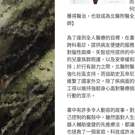
而
何
獲得醫治，也就成為北醫附醫全
師】
為了達到全人醫療的目標，在書
跨科看診，提供病友便捷的服務
對腦性麻痺、失智症所提供的中
的兒童族群照護，以及安寧緩和
持；於行有餘力之際，北醫附醫
強化社區支持，而協助史瓦帝尼
維繫了國家外交。除了疾病面的
工得以維持強韌身心面對醫療挑
行動的宣示。
書中有許多令人動容的故事。對
己控制的軀殼中。雖然面對人生
器人輔助復健的先進療法，都讓
也拯救了一個家庭。科技或許冰