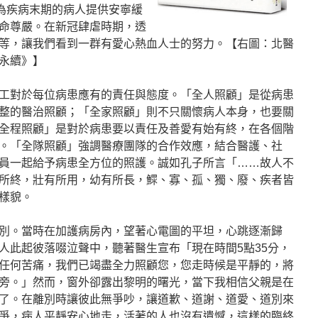
為疾病末期的病人提供安寧緩
命尊嚴。在新冠肆虐時期，透
等，讓我們看到一群有愛心熱血人士的努力。【右圖：北醫
永續》】
工對於每位病患應有的責任與態度。「全人照顧」是從病患
整的醫治照顧；「全家照顧」則不只關懷病人本身，也要關
全程照顧」是對於病患要以責任及善愛有始有終，在各個階
。「全隊照顧」強調醫療團隊的合作效應，結合醫護、社
員一起給予病患全方位的照護。誠如孔子所言「……故人不
所終，壯有所用，幼有所長，鰥、寡、孤、獨、廢、疾者皆
樣貌。
別。當時在加護病房內，望著心電圖的平坦，心跳逐漸歸
人此起彼落啜泣聲中，聽著醫生宣布「現在時間5點35分，
任何苦痛，我們已竭盡全力照顧您，您走時候是平靜的，將
旁。」然而，窗外卻露出黎明的曙光，當下我相信父親是在
了。在離別時讓彼此無爭吵，讓道歉、道謝、道愛、道別來
爭，病人平靜安心地走，活著的人也沒有遺憾，這樣的臨終