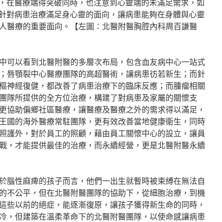
，在醫療端得突破同時，也注意到心靈端的未滿足需求，如
針對病患治療滿足身心靈的面向，讓病患能夠在身體與心靈
人醫療的重要面向。【左圖：北醫附醫胸腔內科周百謙醫
中可以看到北醫附醫的多層次布局，包含血友病中心一站式
；唇顎裂中心醫療團隊的高超醫術，讓病患彷若新生；而針
樞神經復健，都改善了病患治療下的臨床反應；而腫瘤相關
團隊所提供的全方位治療，構建了對病患及家屬的關懷支
更協助偏鄉社區醫療，讓醫療及醫療之外的需求得以滿足，
王國的海外醫療常駐團隊，更有效改善當地健康衛生，同時
照護外，對於員工的照顧，藉由員工關懷中心的設立，讓員
戰，才能提供最佳的治療，而永續經營，更是北醫附醫永續
於腦性麻痺的孩子而言，他們一出生就暫時被束縛在無法自
的不公平，但在北醫附醫團隊的協助下，從細胞治療，到機
這些以前的絕症，能逐漸復原，讓孩子獲得新生命的同時，
冷，但建築在溫柔革命下的北醫附醫團隊，以使命感讓病患