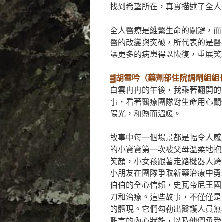
找到希望所在，真實描述了全人
全人醫療是維繫生命的關鍵，而
醫的改變與突破，所代表的是醫
讓更多的病患得以恢復，重展笑
▓胡雪吟（藥劑部住院調劑組組
白雲冉冉的午後，我乘著翻開的
事，看著醫療團隊對生命用心關
陽光，和煦而溫暖。
故事中每一個場景都是幅令人感
的小寶寶第一次被父母溫柔地抱
笑顏，小女孩跟著走路機器人跨
小朋友在團隊爭取新藥治療中勇
伯伯的全心信賴，史瓦帝尼王國
刀和治療。這些故事，不僅僅是
的體現。它們勾勒出醫護人員無
難言的內心狀態，以及他們承受