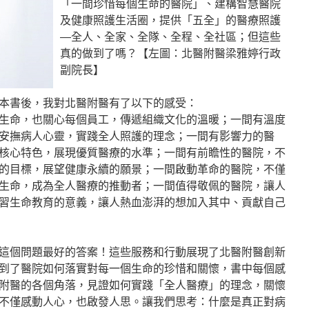
「一間珍惜每個生命的醫院」、建構智慧醫院
及健康照護生活圈，提供「五全」的醫療照護
—全人、全家、全隊、全程、全社區；但這些
真的做到了嗎？【左圖：北醫附醫梁雅婷行政
副院長】
本書後，我對北醫附醫有了以下的感受：
生命，也關心每個員工，傳遞組織文化的溫暖；一間有溫度
安撫病人心靈，實踐全人照護的理念；一間有影響力的醫
核心特色，展現優質醫療的水準；一間有前瞻性的醫院，不
的目標，展望健康永續的願景；一間啟動革命的醫院，不僅
生命，成為全人醫療的推動者；一間值得敬佩的醫院，讓人
習生命教育的意義，讓人熱血澎湃的想加入其中、貢獻自己
這個問題最好的答案！這些服務和行動展現了北醫附醫創新
到了醫院如何落實對每一個生命的珍惜和關懷，書中每個感
附醫的各個角落，見證如何實踐「全人醫療」的理念，關懷
不僅感動人心，也啟發人思。讓我們思考：什麼是真正對病