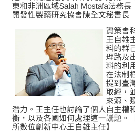
東和非洲區域Salah Mostafa法
開發性製藥研究協會陳全文秘書長
資策會
王自雄
料的群
理路及
料的利
在法制
提到臺
取經，
來源、
潛力。王主任也討論了個人自主權
衡，以及各國如何處理這一議題。
所數位創新中心王自雄主任】