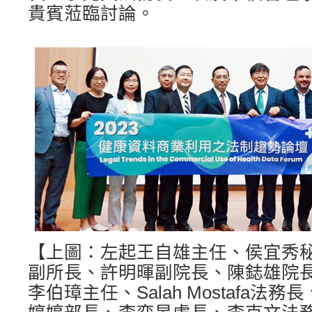
貴賓蒞臨討論。
【上圖：左起王自雄主任、侯宜秀
副所長、許明暉副院長、陳鋕雄院
李伯璋主任、Salah Mostafa法