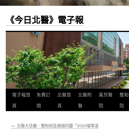
《今日北醫》電子報
跳
電子報首
免費訂
北醫首
北醫附
萬芳醫
雙和
至
頁
閱
頁
醫
院
院
主
←
北醫大信義、雙和校區連線同慶「2023璀璨溫
要