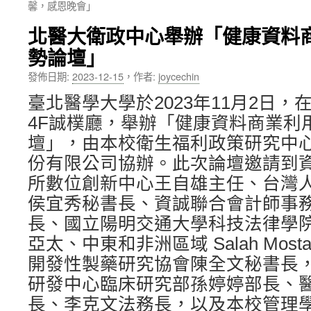
馨，感恩晚會」
內
北醫大衛政中心舉辦「健康資料
容
勢論壇」
發佈日期:
2023-12-15
，
作者:
joycechin
臺北醫學大學於2023年11月2日
4F誠樸廳，舉辦「健康資料商業利
壇」，由本校衛生福利政策研究中
份有限公司協辦。此次論壇邀請到
所數位創新中心王自雄主任、台灣
侯宜秀秘書長、資誠聯合會計師事
長、國立陽明交通大學科技法律學
亞太、中東和非洲區域 Salah Mos
開發性製藥研究協會陳全文秘書長
研發中心臨床研究部孫婷婷部長、
長、李克文法務長，以及本校管理