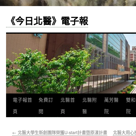
《今日北醫》電子報
跳
電子報首
免費訂
北醫首
北醫附
萬芳醫
雙和
至
頁
閱
頁
醫
院
院
主
←
北醫大學生新創團隊榮獲U-start計畫暨原漾計畫
北醫大用心
要