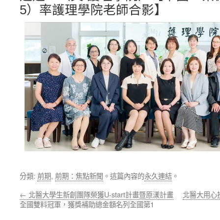
5）率護理學院老師合影】
分類:
前期
,
前期：焦點新聞
。這篇內容的
永久連結
。
←
北醫大學生新創團隊榮獲U-start計畫暨原漾計畫
北醫大用心
全國雙料冠軍，獲獎補助總金額名列全國第1