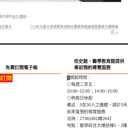
篇內容的
永久連結
。
臨北醫大
112年北醫大高等教育深耕計畫教學面論壇暨醫模大樓開幕
式
→
校史館、醫學教育館提供
免費訂閱電子報
事前預約導覽服務
▓開館時間：
◎每週二至五：
10:00~12:00；14:00~15:00
◎例假日休館
備註：5至30人之團體，請於3天
前來電預約導覽服務
洽詢：27361661轉2642
地點：醫學綜合大樓前棟1、2樓