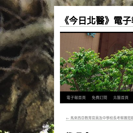
《今日北醫》電子
跳
電子報首頁
免費訂閱
北醫首頁
至
←
馬來西亞教育官員及中學校長考察團蒞
主
要