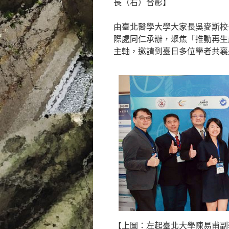
長（右）合影】
由臺北醫學大學大家長吳麥斯校
際處同仁承辦，聚焦「推動再生
主軸，邀請到臺日多位學者共襄
【上圖：左起臺北大學陳易甫副