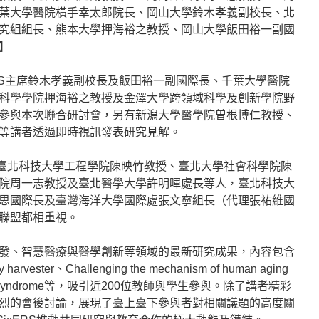
葉大學醫院橫手幸太郎院長、岡山大學鈴木孝義副校長、北
究組組長、熊本大學押海裕之教授、岡山大學飯田裕一副國
】
ERS主席鈴木孝義副校長及飯田裕一副國際長、千葉大學醫院
科學學院押海裕之教授及金澤大學跨領域科學及創新學院野
參與本次聯合研討會，另有新潟大學醫學院曽根博仁教授、
等講者透過即時視訊發表研究見解。
出臺北科技大學工程學院陳映竹教授、臺北大學社會科學院陳
院周一志教授及臺北醫學大學許明暉處長等人，臺北科技大
思國際長及臺灣海洋大學國際處張文寧組長（代理張祐維國
聯盟都相重視。
發、智慧醫療與醫學創新等領域的最新研究成果，內容包含
rgy harvester、Challenging the mechanism of human aging
rogeroid syndrome等，吸引近200位教師與學生參與。除了講者精彩
烈的會後討論，展現了臺上臺下參與者對相關議題的高度關