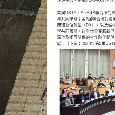
注與投入，更顯示未來USTP與
首屆USTP x SixERS聯
年共同舉辦；第2屆聯合研討會
康和數位轉型（DX），以及碳
學共同籌辦。在全世界克服新冠肺炎
深化及拓展雙邊的合作夥伴關係
處）【下圖：2023年第3屆UST