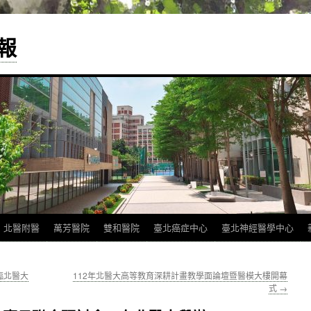
報
北醫附醫
萬芳醫院
雙和醫院
臺北癌症中心
臺北神經醫學中心
臨北醫大
112年北醫大高等教育深耕計畫教學面論壇暨醫模大樓開幕
式
→