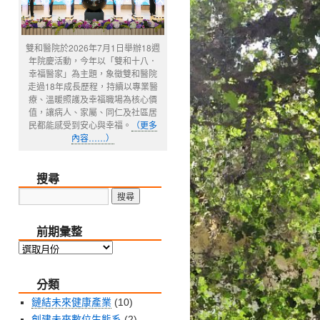
雙和醫院於2026年7月1日舉辦18週
年院慶活動，今年以「雙和十八．
幸福醫家」為主題，象徵雙和醫院
走過18年成長歷程，持續以專業醫
療、溫暖照護及幸福職場為核心價
值，讓病人、家屬、同仁及社區居
民都能感受到安心與幸福。
（更多
內容……）
搜尋
前期彙整
前
期
分類
彙
整
鏈結未來健康產業
(10)
創建未來數位生態系
(2)