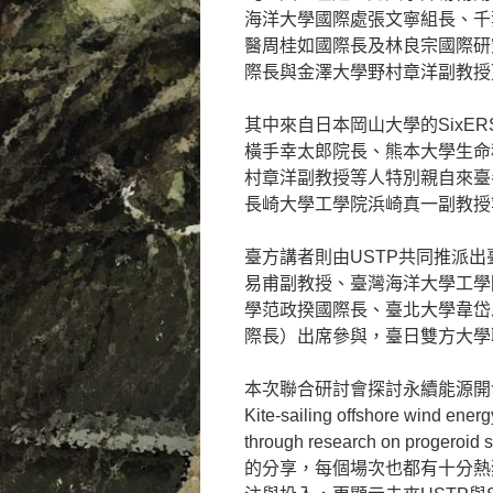
海洋大學國際處張文寧組長、千
醫周桂如國際長及林良宗國際研
際長與金澤大學野村章洋副教授
其中來自日本岡山大學的Six
橫手幸太郎院長、熊本大學生命
村章洋副教授等人特別親自來臺
長崎大學工學院浜崎真一副教授
臺方講者則由USTP共同推派
易甫副教授、臺灣海洋大學工學
學范政揆國際長、臺北大學韋岱
際長）出席參與，臺日雙方大學
本次聯合研討會探討永續能源開
Kite-sailing offshore wind ene
through research on p
的分享，每個場次也都有十分熱