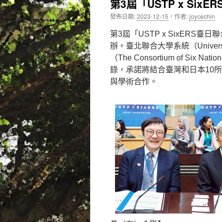
第3屆「USTP x Si
內
發佈日期:
2023-12-15
，
作者:
joycechin
容
第3屆「USTP x SixERS
辦。臺北聯合大學系統（Universit
（The Consortium of Six Nat
錄，承諾將結合臺灣和日本10
與學術合作。