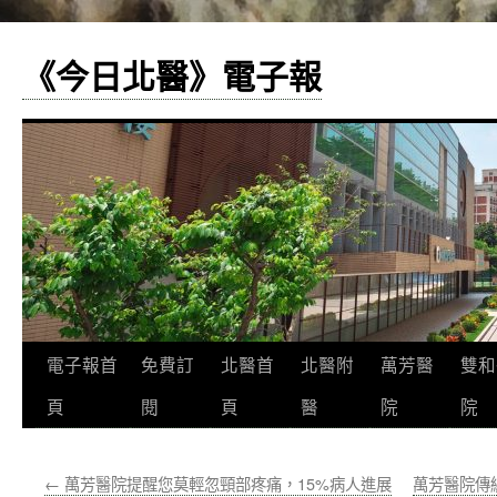
《今日北醫》電子報
跳
電子報首
免費訂
北醫首
北醫附
萬芳醫
雙和
至
頁
閱
頁
醫
院
院
主
←
萬芳醫院提醒您莫輕忽頸部疼痛，15%病人進展
萬芳醫院傳
要