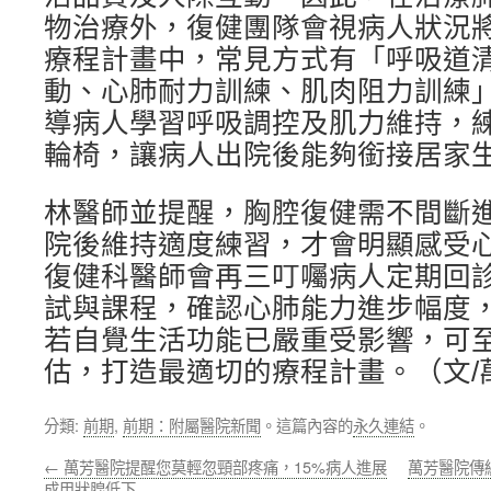
物治療外，復健團隊會視病人狀況
療程計畫中，常見方式有「呼吸道
動、心肺耐力訓練、肌肉阻力訓練
導病人學習呼吸調控及肌力維持，
輪椅，讓病人出院後能夠銜接居家
林醫師並提醒，胸腔復健需不間斷進
院後維持適度練習，才會明顯感受
復健科醫師會再三叮囑病人定期回
試與課程，確認心肺能力進步幅度
若自覺生活功能已嚴重受影響，可
估，打造最適切的療程計畫。（文/
分類:
前期
,
前期：附屬醫院新聞
。這篇內容的
永久連結
。
←
萬芳醫院提醒您莫輕忽頸部疼痛，15%病人進展
萬芳醫院傳
成甲狀腺低下