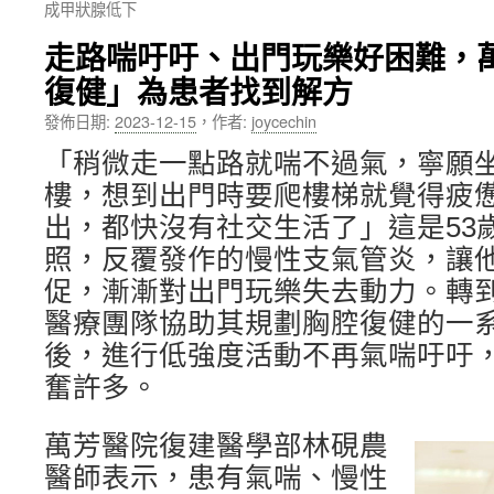
成甲狀腺低下
內
走路喘吁吁、出門玩樂好困難，
容
復健」為患者找到解方
發佈日期:
2023-12-15
，
作者:
joycechin
「稍微走一點路就喘不過氣，寧願
樓，想到出門時要爬樓梯就覺得疲
出，都快沒有社交生活了」這是53
照，反覆發作的慢性支氣管炎，讓
促，漸漸對出門玩樂失去動力。轉
醫療團隊協助其規劃胸腔復健的一
後，進行低強度活動不再氣喘吁吁
奮許多。
萬芳醫院復建醫學部林硯農
醫師表示，患有氣喘、慢性