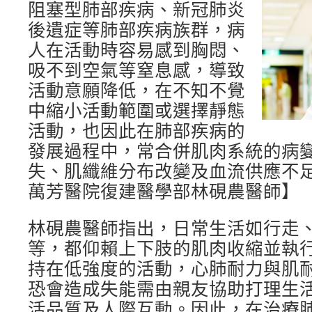
阻塞型肺部疾病、新冠肺炎
後遺症等肺部疾病族群，病
人在活動時容易感到胸悶、
吸不到空氣等窒息感，導致
活動意願降低，在不知不覺
中縮小活動範圍或選擇靜態
活動，也因此在肺部疾病的
發展過程中，常合併肌肉系統的病
失、肌纖維分布改變及血流供應不
萬芳醫院復建醫學部林硯農醫師】
林硯農醫師指出，日常生活如行走
等，都仰賴上下肢的肌肉收縮並執
持在低強度的活動，心肺耐力與肌
恐會造成失能需由親友協助打理生
活品質及人際互動。因此，在治療