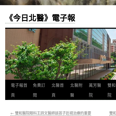
《今日北醫》電子報
跳
電子報首
免費訂
北醫首
北醫附
萬芳醫
雙和
至
頁
閱
頁
醫
院
院
主
←
雙和醫院眼科王詩文醫師談孩子近視治療的重要
雙
要