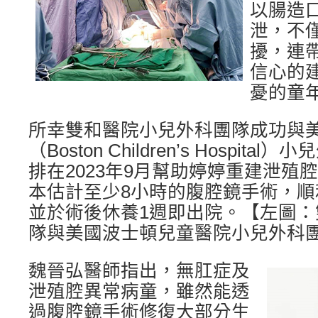
以腸造
泄，不
擾，連
信心的
憂的童
所幸雙和醫院小兒外科團隊成功與
（Boston Children’s Hospi
排在2023年9月幫助婷婷重建泄殖
本估計至少8小時的腹腔鏡手術，順
並於術後休養1週即出院。【左圖
隊與美國波士頓兒童醫院小兒外科
魏晉弘醫師指出，無肛症及
泄殖腔異常病童，雖然能透
過腹腔鏡手術修復大部分生