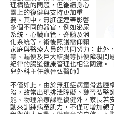
理構造的問題，但後續身心
靈上的復健與支持更加重
要。其中，無肛症連帶影響
多個不同的器官，例如泌尿
系統、心臟血管、脊髓及消
化系統等，術後照護需仰賴
家庭與醫療人員的共同努力；此外
禁、漏便及巨大結腸等排便障礙問
紀律的腸道健康管理也相當關鍵。
兒外科主任魏晉弘醫師】
不僅如此，由於無肛症病童骨盆腔
陷，故常出現排泄障礙。魏晉弘醫
能、物理治療課程復健外，家長若
動來訓練病童肌力，不僅可增加親