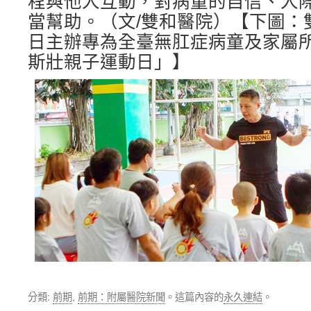
程與他人互動，對病童的自信、人
當幫助。（文/雙和醫院）【下圖：雙
日主辦專為全臺無肛症病童及家屬
斯壯親子運動日」】
分類:
前期
,
前期：附屬醫院新聞
。這篇內容的
永久連結
。