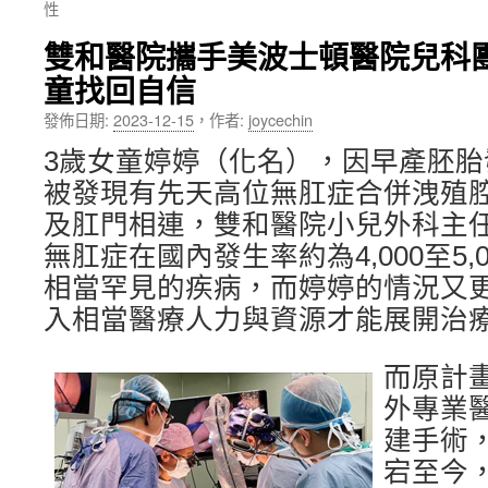
性
內
雙和醫院攜手美波士頓醫院兒科
容
童找回自信
發佈日期:
2023-12-15
，
作者:
joycechin
3歲女童婷婷（化名），因早產胚
被發現有先天高位無肛症合併洩殖
及肛門相連，雙和醫院小兒外科主
無肛症在國內發生率約為4,000至5,
相當罕見的疾病，而婷婷的情況又
入相當醫療人力與資源才能展開治
而原計
外專業
建手術
宕至今