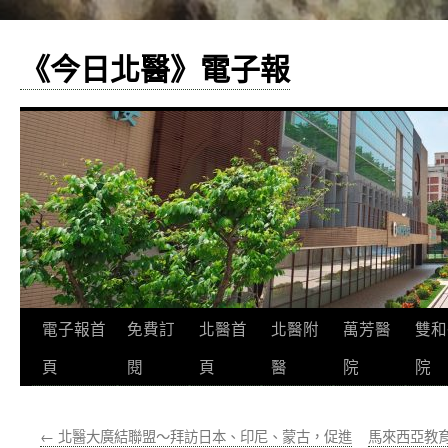
《今日北醫》電子報
跳
電子報首
免費訂
北醫首
北醫附
萬芳醫
雙和
至
頁
閱
頁
醫
院
院
主
←
北醫大廣結聯盟～拜訪日本、印尼、蒙古，促進
馬來西亞教
要