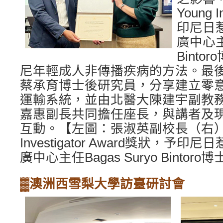
Young I
印尼日
廣中心主任
Bint
尼年輕成人非傳播疾病的方法。最
蔡承育博士後研究員，分享建立零
運輸系統，並由北醫大陳建宇副教
嘉惠副長共同擔任座長，與講者及
互動。【左圖：張淑英副校長（右）頒發
Investigator Award獎狀，予
廣中心主任Bagas Suryo Bintor
▓澳洲西雪梨大學訪臺研討會