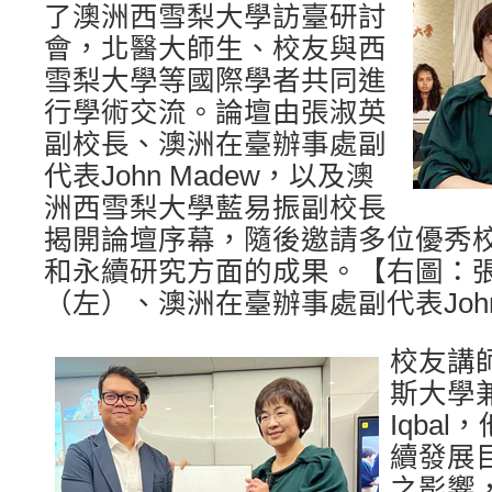
了澳洲西雪梨大學訪臺研討
會，北醫大師生、校友與西
雪梨大學等國際學者共同進
行學術交流。論壇由張淑英
副校長、澳洲在臺辦事處副
代表John Madew，以及澳
洲西雪梨大學藍易振副校長
揭開論壇序幕，隨後邀請多位優秀
和永續研究方面的成果。【右圖：
（左）、澳洲在臺辦事處副代表John
校友講
斯大學兼
Iqba
續發展
之影響