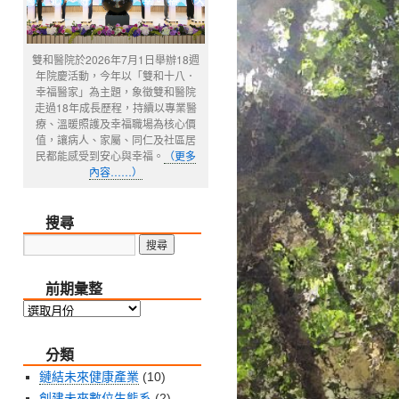
雙和醫院於2026年7月1日舉辦18週
年院慶活動，今年以「雙和十八．
幸福醫家」為主題，象徵雙和醫院
走過18年成長歷程，持續以專業醫
療、溫暖照護及幸福職場為核心價
值，讓病人、家屬、同仁及社區居
民都能感受到安心與幸福。
（更多
內容……）
搜尋
前期彙整
前
期
分類
彙
整
鏈結未來健康產業
(10)
創建未來數位生態系
(2)