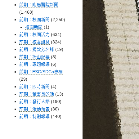
前期：附屬醫院新聞
(1,468)
前期：校園新聞
(2,250)
校園新聞
(1)
前期：校園活力
(634)
前期：校友訊息
(324)
前期：捐款芳名錄
(19)
前期：拇山紀要
(8)
前期：專題報導
(6)
前期：ESG/SDGs專欄
(29)
前期：即時新聞
(4)
前期：董事長的話
(13)
前期：發行人語
(190)
前期：活動預告
(36)
前期：特別報導
(440)