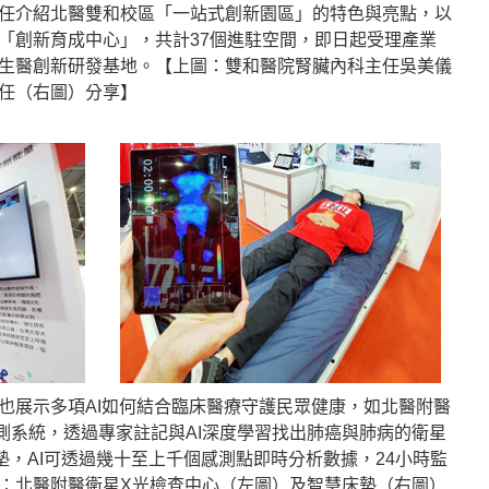
任介紹北醫雙和校區「一站式創新園區」的特色與亮點，以
「創新育成中心」，共計37個進駐空間，即日起受理產業
生醫創新研發基地。【上圖：雙和醫院腎臟內科主任吳美儀
任（右圖）分享】
也展示多項AI如何結合臨床醫療守護民眾健康，如北醫附醫
預測系統，透過專家註記與AI深度學習找出肺癌與肺病的衛星
墊，AI可透過幾十至上千個感測點即時分析數據，24小時監
：北醫附醫衛星X光檢查中心（左圖）及智慧床墊（右圖）