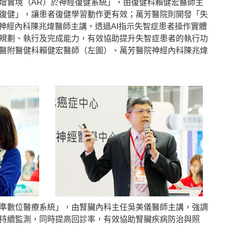
增實境（AR）於神經復健系統」，由復健科賴健宏醫師主
復健」，讓患者復健學習動作更有效；萬芳醫院則開發「失
由神經內科陳兆煒醫師主講，透過AI指示失智症患者操作實體
規劃、執行及完成能力，有效協助提升失智症患者的執行功
醫附醫健科賴健宏醫師（左圖）、萬芳醫院神經內科陳兆煒
準數位醫療系統」，由腎臟內科主任吳美儀醫師主講，強調
持續監測，同時提高回診率，有效協助腎臟疾病防治與照