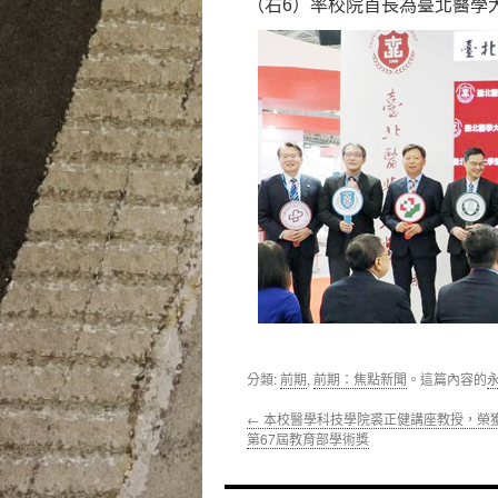
（右6）率校院首長為臺北醫學
分類:
前期
,
前期：焦點新聞
。這篇內容的
←
本校醫學科技學院裘正健講座教授，榮
第67屆教育部學術獎