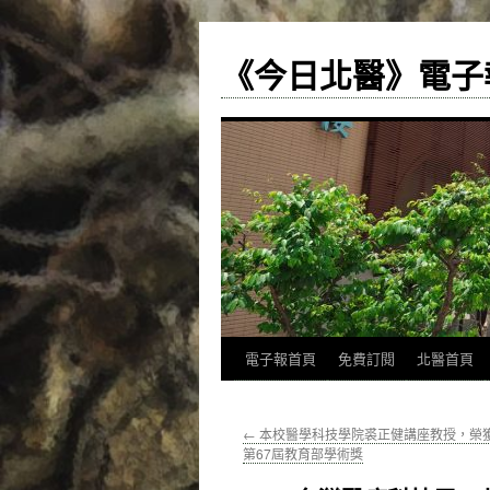
《今日北醫》電子
跳
電子報首頁
免費訂閱
北醫首頁
至
←
本校醫學科技學院裘正健講座教授，榮
主
第67屆教育部學術獎
要