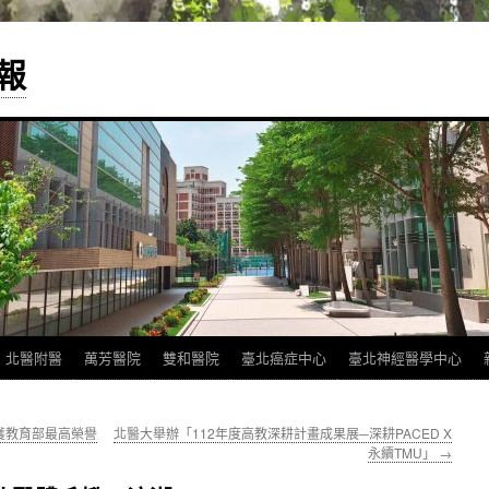
報
北醫附醫
萬芳醫院
雙和醫院
臺北癌症中心
臺北神經醫學中心
獲教育部最高榮譽
北醫大舉辦「112年度高教深耕計畫成果展─深耕PACED X
永續TMU」
→