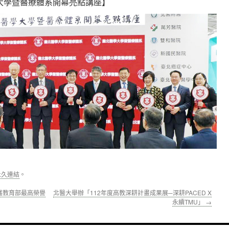
大學暨醫療體系開幕亮點講座】
永久連結
。
獲教育部最高榮譽
北醫大舉辦「112年度高教深耕計畫成果展─深耕PACED X
永續TMU」
→