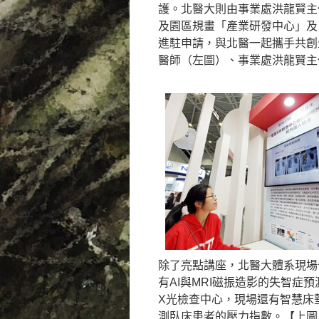
護。北醫大則由事業處洪龍賢主
及園區規畫「產業研發中心」及
進駐申請，與北醫一起攜手共創
醫師（左圖）、事業處洪龍賢主
除了亮點講座，北醫大體系現場
有AI與MRI磁振造影的失智症
X光檢查中心，現場還有智慧床
測臥床患者的壓力指數。【上圖