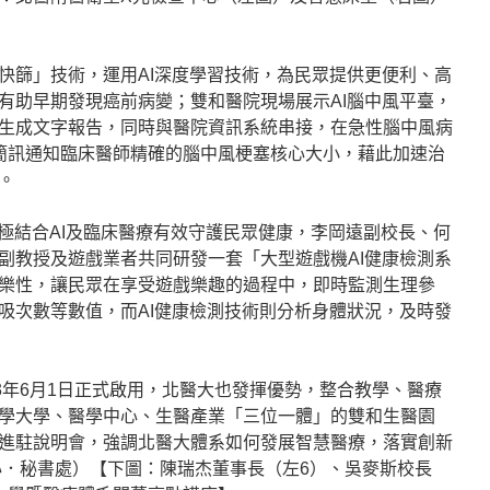
快篩」技術，運用AI深度學習技術，為民眾提供更便利、高
有助早期發現癌前病變；雙和醫院現場展示AI腦中風平臺，
生成文字報告，同時與醫院資訊系統串接，在急性腦中風病
簡訊通知臨床醫師精確的腦中風梗塞核心大小，藉此加速治
。
積極結合AI及臨床醫療有效守護民眾健康，李岡遠副校長、何
副教授及遊戲業者共同研發一套「大型遊戲機AI健康檢測系
樂性，讓民眾在享受遊戲樂趣的過程中，即時監測生理參
吸次數等數值，而AI健康檢測技術則分析身體狀況，及時發
3年6月1日正式啟用，北醫大也發揮優勢，整合教學、醫療
學大學、醫學中心、生醫產業「三位一體」的雙和生醫園
進駐說明會，強調北醫大體系如何發展智慧醫療，落實創新
心．秘書處）【下圖：陳瑞杰董事長（左6）、吳麥斯校長