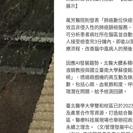
展示】
萬芳醫院則發表「肺癌數位快癌
效且非侵入性的肺癌篩檢服務，
可分析患者病灶所在腦區並自動
人接受檢查完3分鐘內，即能以
療流程、改善腦中風病人的預後
因應AI發展趨勢，北醫大體系
淑娟教授與國立臺南大學蘇俊銘
統」，透過遊戲機的高互動及娛
數，包括心跳、血氧飽和度、呼
現潛在問題，給予檢測回饋。
臺北醫學大學雙和校區已於202
及產業合作等資源，打造結合醫
區，醫療科技展現場也舉辦招商
永續之理念。（文/管理發展中