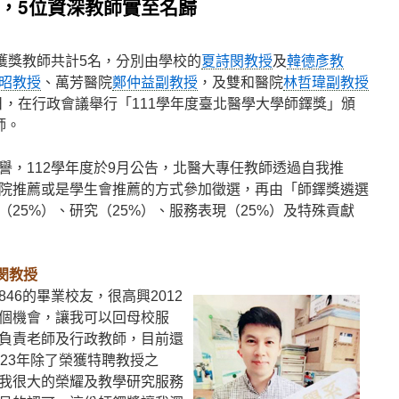
獎，5位資深教師實至名歸
獲獎教師共計5名，分別由學校的
夏詩閔教授
及
韓德彥教
昭教授
、萬芳醫院
鄭仲益副教授
，及雙和醫院
林哲瑋副教授
3日，在行政會議舉行「111學年度臺北醫學大學師鐸獎」頒
師。
譽，112學年度於9月公告，北醫大專任教師透過自我推
院推薦或是學生會推薦的方式參加徵選，再由「師鐸獎遴選
25%）、研究（25%）、服務表現（25%）及特殊貢獻
閔教授
46的畢業校友，很高興2012
個機會，讓我可以回母校服
負責老師及行政教師，目前還
23年除了榮獲特聘教授之
我很大的榮耀及教學研究服務