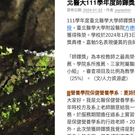
北醫大111學年度師鐸
內
發佈日期:
2024-01-22
，
作者:
joycechin
容
111學年度臺北醫學大學師鐸獎
授
，臺北醫學大學附設醫院
方德
獲得殊榮。學校於2024年1月
獎典禮，嘉勉5名表現優異的良
「師鐸獎」為本校教師之最高榮
薦、學院系所推薦、三家附屬醫
小組」，審查項目及比例為教學（
（25%）。（文/人力資源處）
▓營養學院保健營養學系：夏詩
大家好，我是北醫保健營養學系8
年時校方及系上老師願意給我一
務，於服務期間擔任過系上實習
是保健營養學系的行政老師，20
外，此次榮獲師鐸獎我覺得是對