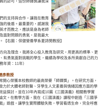
員的認可，這份師鐸獎讓我深
們的支持與合作，讓我在教育
強的後盾。最重要的，感謝我
英才而教之，應該是身為老師
及面對問題的勇氣，是我最大
。【右圖：保健營養學系夏詩閔教授】
方向及理念，我將全心投入教育及研究，用更高的標準、更
、有勇氣面對挑戰的學生，繼續為學校及系所貢獻自己的力
務年資：11年）
德彥教授
常開心榮獲本校教師的最高榮譽「師鐸獎」。在研究方面，
致力於大體老師對醫、牙學生人文素養與情緒因應方面的學
效益探討，並在10年內寫成10篇《三國演義》相關教學實
論文。在教學方面，我在《三國演義》課程中創造「三國爭
戰」遊戲，讓學生實際體驗失敗，學習看透生命，完全呼應