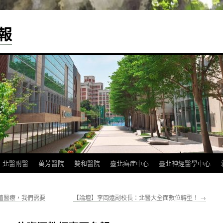
報
北醫附醫
萬芳醫院
雙和醫院
臺北癌症中心
臺北神經醫學中心
值醫療，我們需要
【論壇】李岡遠副校長：北醫大全面數位轉型！
→