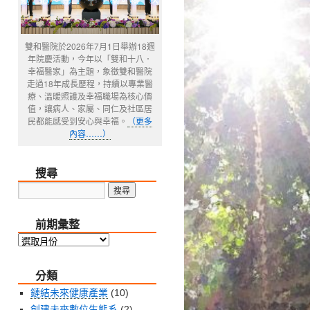
雙和醫院於2026年7月1日舉辦18週
年院慶活動，今年以「雙和十八．
幸福醫家」為主題，象徵雙和醫院
走過18年成長歷程，持續以專業醫
療、溫暖照護及幸福職場為核心價
值，讓病人、家屬、同仁及社區居
民都能感受到安心與幸福。
（更多
內容……）
搜尋
前期彙整
前
期
分類
彙
整
鏈結未來健康產業
(10)
創建未來數位生態系
(2)