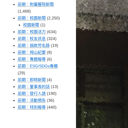
前期：附屬醫院新聞
(1,468)
前期：校園新聞
(2,250)
校園新聞
(1)
前期：校園活力
(634)
前期：校友訊息
(324)
前期：捐款芳名錄
(19)
前期：拇山紀要
(8)
前期：專題報導
(6)
前期：ESG/SDGs專欄
(29)
前期：即時新聞
(4)
前期：董事長的話
(13)
前期：發行人語
(190)
前期：活動預告
(36)
前期：特別報導
(440)