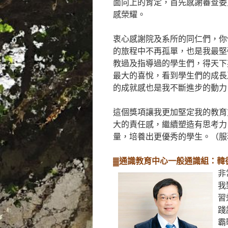
面向上的肯定，首先感謝審查委
感榮耀。
衷心感謝院及系所的同仁們，你
的旅程中不再孤單，也是我最堅
教過及指導過的學生們，得天下
最大的喜悅，看到學生們的成長
的成就感也是我不斷進步的動力
這個獎項讓我更加堅定我的教育
大的責任感，繼續塑造有思考力
量，培養出更優秀的學生。（服
▓通識教育中心一般通識組：韓
非
我
習
踐
霸