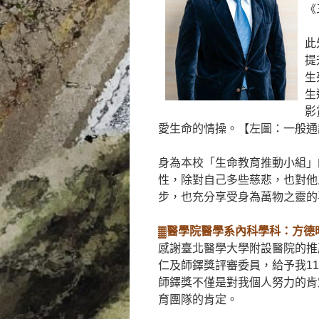
《
此
提
生
生
影
愛生命的情操。【左圖：一般通
身為本校「生命教育推動小組」
性，除對自己多些慈悲，也對他
步，也充分享受身為萬物之靈的
▓醫學院醫學系內科學科：方德
感謝臺北醫學大學附設醫院的推
仁及師鐸獎評審委員，給予我1
師鐸獎不僅是對我個人努力的肯
育團隊的肯定。