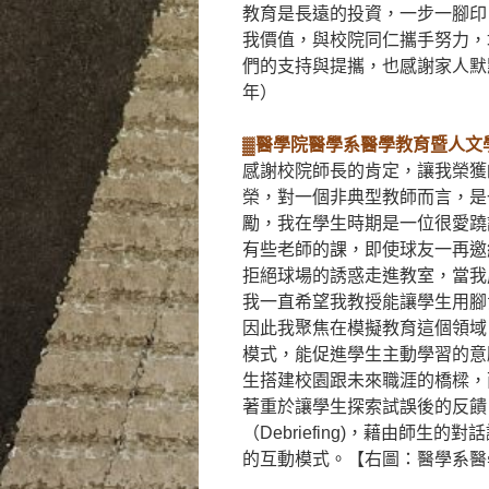
教育是長遠的投資，一步一腳印
我價值，與校院同仁攜手努力，
們的支持與提攜，也感謝家人默
年）
▓醫學院醫學系醫學教育暨人文
感謝校院師長的肯定，讓我榮獲
榮，對一個非典型教師而言，是
勵，我在學生時期是一位很愛蹺
有些老師的課，即使球友一再邀
拒絕球場的誘惑走進教室，當我
我一直希望我教授能讓學生用腳
因此我聚焦在模擬教育這個領域
模式，能促進學生主動學習的意
生搭建校園跟未來職涯的橋樑，
著重於讓學生探索試誤後的反饋
（Debriefing)，藉由師
的互動模式。【右圖：醫學系醫