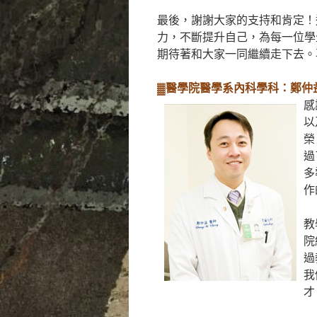
最後，謝謝大家的支持和肯定！
力，不斷提升自己，為每一位學
期待著和大家一同繼續走下去。
▓醫學院醫學系內科學科：鄭仲
感
以
榮
過
多
作
教
院
過
我
才