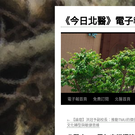
《今日北醫》電子
跳
電子報首頁
免費訂閱
北醫首頁
至
←
【論壇】洪冠予副校長：推動TMU的價
主
文化轉型與敏捷思維
要