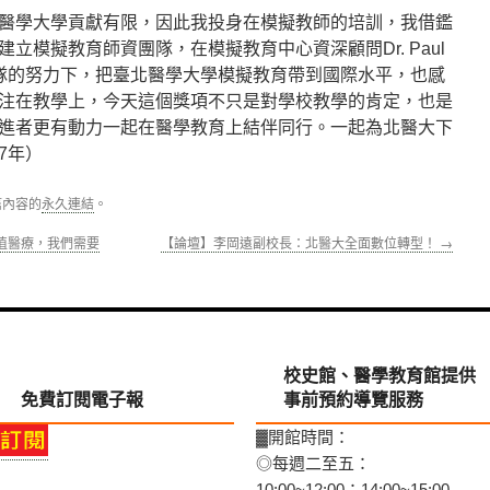
醫學大學貢獻有限，因此我投身在模擬教師的培訓，我借鑑
立模擬教育師資團隊，在模擬教育中心資深顧問Dr. Paul
心團隊的努力下，把臺北醫學大學模擬教育帶到國際水平，也感
注在教學上，今天這個獎項不只是對學校教學的肯定，也是
進者更有動力一起在醫學教育上結伴同行。一起為北醫大下
7年）
篇內容的
永久連結
。
值醫療，我們需要
【論壇】李岡遠副校長：北醫大全面數位轉型！
→
校史館、醫學教育館提供
免費訂閱電子報
事前預約導覽服務
▓開館時間：
◎每週二至五：
10:00~12:00；14:00~15:00