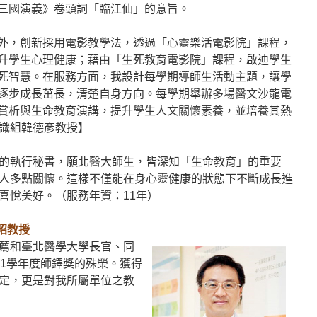
三國演義》卷頭詞「臨江仙」的意旨。
外，創新採用電影教學法，透過「心靈樂活電影院」課程，
升學生心理健康；藉由「生死教育電影院」課程，啟迪學生
死智慧。在服務方面，我設計每學期導師生活動主題，讓學
逐步成長茁長，清楚自身方向。每學期舉辦多場醫文沙龍電
賞析與生命教育演講，提升學生人文關懷素養，並培養其熱
識組韓德彥教授】
的執行秘書，願北醫大師生，皆深知「生命教育」的重要
人多點關懷。這樣不僅能在身心靈健康的狀態下不斷成長進
喜悅美好。（服務年資：11年）
昭教授
薦和臺北醫學大學長官、同
11學年度師鐸獎的殊榮。獲得
定，更是對我所屬單位之教