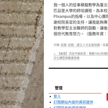
我一個人的從事模擬教學為臺北
匹茲堡大學的師培課程，為本校建
Phrampus的指導，以及中
謝校院長官的支持，讓我能夠專
對教學型主治醫師的鼓勵，讓後
個世代教育努力。（服務年資：
分類:
前期
,
前期：建立人才友善校園
。這
←
【論壇】洪冠予副校長：推動TMU的價
文化轉型與敏捷思維
管理
登入
訂閱網站內容的資訊提供
訂閱留言的資訊提供