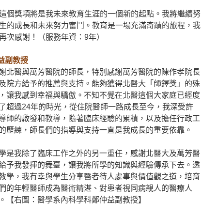
這個獎項將是我未來教育生涯的一個新的起點。我將繼續努
生的成長和未來努力奮鬥。教育是一場充滿奇蹟的旅程，我
再次感謝！（服務年資：9年）
益副教授
謝北醫與萬芳醫院的師長，特別感謝萬芳醫院的陳作孝院長
及院方給予的推薦與支持。能夠獲得北醫大「師鐸獎」的殊
，讓我感到幸福與驕傲。不知不覺在北醫這個大家庭已經度
了超過24年的時光，從住院醫師一路成長至今，我深受許
導師的啟發和教導，隨著臨床經驗的累積，以及擔任行政工
的歷練，師長們的指導與支持一直是我成長的重要依靠。
學是我除了臨床工作之外的另一重任，感謝北醫大及萬芳醫
給予我發揮的舞臺，讓我將所學的知識與經驗傳承下去。透
教學，我有幸與學生分享醫者待人處事與價值觀之道，培育
們的年輕醫師成為醫術精湛、對患者視同病親人的醫療人
。【右圖：醫學系內科學科鄭仲益副教授】