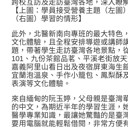
跨校互訪及走訪臺灣各地，深入瞭
【上圖：學員接受營養主題（左圖
（右圖）學習的情形】
此外，北醫新南向專班的最大特色
文化體驗，且全程安排導遊或講師
題，帶著學生走訪臺灣各地景點，
101、九份茶館品茗、平溪老街放
嘉義阿里山看日出及夜宿屏東海生
宜蘭泡溫泉、手作小籠包、鳳梨酥
表演等文化體驗。
來自緬甸的阮玉婷，父母親是臺灣
的中文，為期近半年的學習生涯，
醫學專業知識，最讓她驚豔的是臺
要用電腦就能輕鬆借閱，非常方便