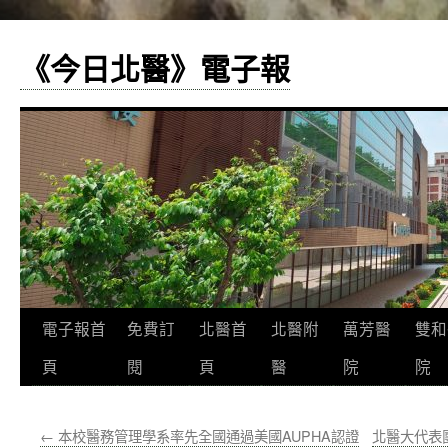
《今日北醫》電子報
跳
電子報首
免費訂
北醫首
北醫附
萬芳醫
雙和
至
頁
閱
頁
醫
院
院
主
←
本校醫務管理學系率先全國通過美國AUPHA認證
北醫大代表
要