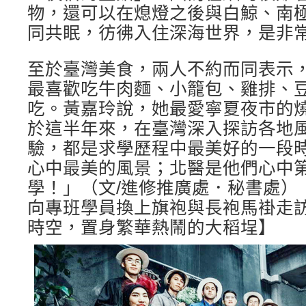
物，還可以在熄燈之後與白鯨、南
同共眠，彷彿入住深海世界，是非
至於臺灣美食，兩人不約而同表示
最喜歡吃牛肉麵、小籠包、雞排、
吃。黃嘉玲說，她最愛寧夏夜市的
於這半年來，在臺灣深入探訪各地
驗，都是求學歷程中最美好的一段
心中最美的風景；北醫是他們心中
學！」（文/進修推廣處．秘書處）
向專班學員換上旗袍與長袍馬褂走
時空，置身繁華熱鬧的大稻埕】