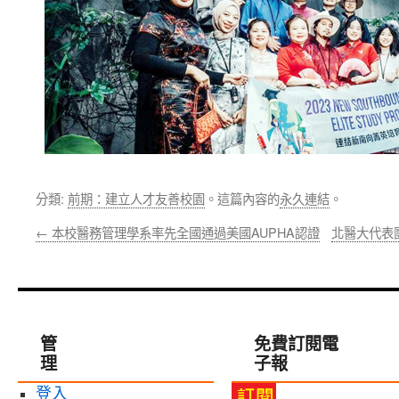
分類:
前期：建立人才友善校園
。這篇內容的
永久連結
。
←
本校醫務管理學系率先全國通過美國AUPHA認證
北醫大代表
管
免費訂閱電
理
子報
登入