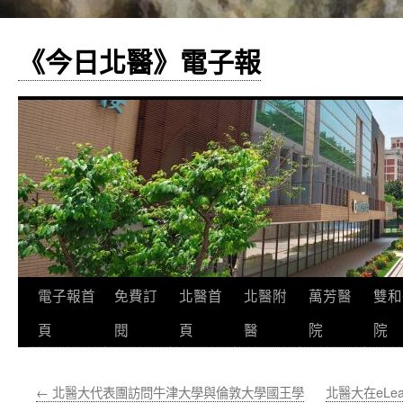
《今日北醫》電子報
跳
電子報首
免費訂
北醫首
北醫附
萬芳醫
雙和
至
頁
閱
頁
醫
院
院
主
←
北醫大代表團訪問牛津大學與倫敦大學國王學
北醫大在eLear
要