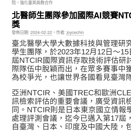
院，強化臺英高教合作
內
北醫師生團隊參加國際AI競賽NTC
容
獎
發佈日期:
2024-02-22
，
作者:
joycechin
臺北醫學大學大數據科技與管理研
學生團隊，於2023年12月12日～1
屆NTCIR國際資訊存取技術評估研
際隊伍中脫穎而出，在眾多賽事中
為校爭光，也讓世界各國看見臺灣
亞洲NTCIR、美國TREC和歐洲CL
訊檢索評估的重要會議，廣受資訊
同。NTCIR則是日本東京國立情
處理評測會議，迄今已邁入第17屆，
自臺灣、日本、印度及中國大陸，