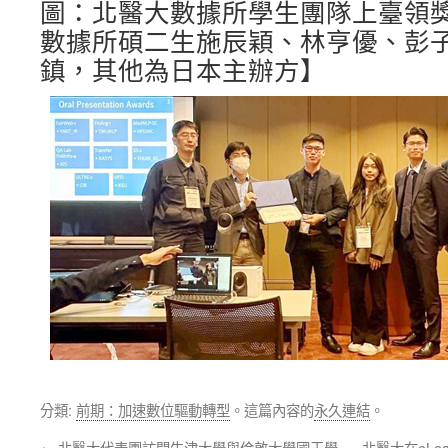
圖：北醫大數據所學生團隊上臺領
數據所碩二生施辰穎、林亨優、彭
鎮，其他為日本主辦方】
分類:
前期：加速數位驅動轉型
。這篇內容的
永久連結
。
←
北醫大代表團訪問牛津大學與倫敦大學國王學
北醫大在eLear