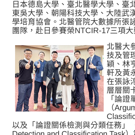
日本德島大學、臺北醫學大學、臺
東吳大學、朝陽科技大學、大陸武
學培育協會。北醫管院大數據所張
團隊，赴日參賽榮NTCIR-17三項
北醫大
技及管
穎、林
軒及黃
在張詠
層層關
「論證
（Argum
Classif
以及「論證關係檢測與分類任務」（Argum
Detection and Classification