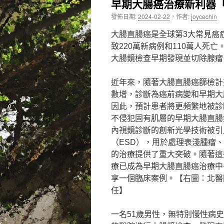
早期大腸癌治療新利器
內
發佈日期:
2024-02-22
，
作者:
joycechin
容
大腸直腸癌是全球第3大常見癌症
致220萬新病例和110萬人死
大腸鏡檢查早期發現並切除腺瘤
近年來，隨著大腸直腸癌篩檢計
數增，診斷為癌前病變和早期大
因此，預計患者將更頻繁地被診
不侵犯固有肌層的早期大腸直腸
內視鏡診斷的創新光學技術被引
（ESD），用於處理表淺腫瘤
的治療提供了重大突破。隨著這
療已成為早期大腸直腸癌治療中
享一個臨床案例。【右圖：北醫
任】
一名51歲男性，無特別慢性病