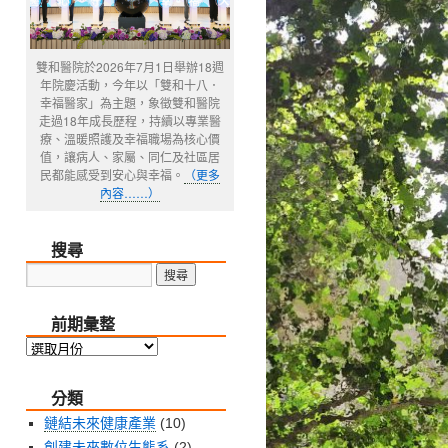
雙和醫院於2026年7月1日舉辦18週
年院慶活動，今年以「雙和十八．
幸福醫家」為主題，象徵雙和醫院
走過18年成長歷程，持續以專業醫
療、溫暖照護及幸福職場為核心價
值，讓病人、家屬、同仁及社區居
民都能感受到安心與幸福。
（更多
內容……）
搜尋
前期彙整
前
期
分類
彙
整
鏈結未來健康產業
(10)
創建未來數位生態系
(2)