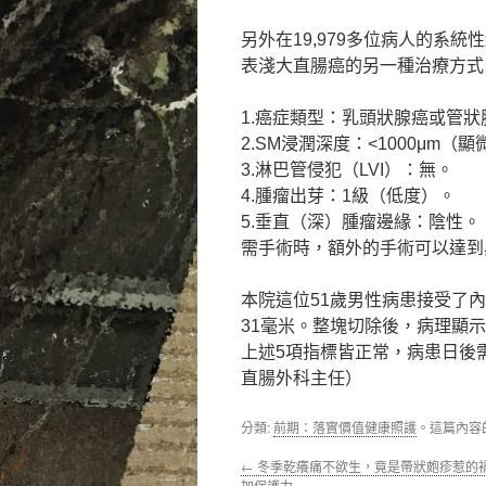
另外在19,979多位病人的系
表淺大直腸癌的另一種治療方式
1.癌症類型：乳頭狀腺癌或管狀
2.SM浸潤深度：<1000μm（
3.淋巴管侵犯（LVI）：無。
4.腫瘤出芽：1級（低度）。
5.垂直（深）腫瘤邊緣：陰性。
需手術時，額外的手術可以達到
本院這位51歲男性病患接受了
31毫米。整塊切除後，病理顯
上述5項指標皆正常，病患日後
直腸外科主任）
分類:
前期：落實價值健康照護
。這篇內容
←
冬季乾癢痛不欲生，竟是帶狀皰疹惹的
加保護力