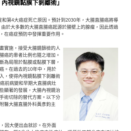
「內視鏡黏膜下剝離術」
和第4大癌症死亡原因。預計到2030年，大腸直腸癌將導
亡。由於大多數的大腸直腸癌起源於腸壁上的腺瘤，因此透過
，在癌症預防中發揮重要作用。
畫實施，接受大腸鏡篩檢的人
腸癌的患者比例也隨之增加。
斷為局限於黏膜或黏膜下層，
癌。在過去的10年中，用於
入，使得內視鏡黏膜下剝離術
、癌前病變和早期大直腸病灶
些顯著的發展，大腸內視鏡治
手術切除的替代方案。以下分
附醫大腸直腸外科黃彥鈞主
史，因大便出血就診。在外面