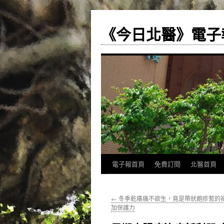
《今日北醫》電子
跳
電子報首頁
免費訂閱
北醫首頁
至
←
冬季乾癢痛不欲生，竟是帶狀皰疹惹的
主
加保護力
要