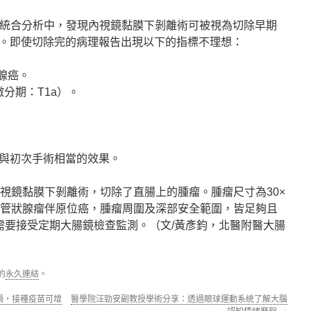
統性統合分析中，發現內視鏡黏膜下剝離術可被視為切除早期
。即使切除完的病理報告出現以下的指標不理想：
腺癌。
顯微分期：T1a）。
與初次手術相當的效果。
內視鏡黏膜下剝離術，切除了直腸上的腫瘤。腫瘤尺寸為30×
示管狀腺瘤伴原位癌，腫瘤周圍及深部安全範圍，皆足夠且
需要接受定期大腸鏡檢查監測。（文/黃彥鈞，北醫附醫大腸
的
永久連結
。
禍，接種疫苗可增
醫學院汪勁安副教授學術分享：透過眼球運動系統了解大腦
認知情緒歷程
→