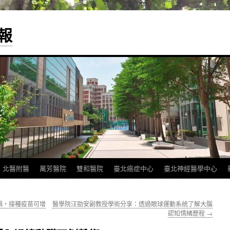
報
北醫附醫
萬芳醫院
雙和醫院
臺北癌症中心
臺北神經醫學中心
禍，接種疫苗可增
醫學院汪勁安副教授學術分享：透過眼球運動系統了解大腦
認知情緒歷程
→