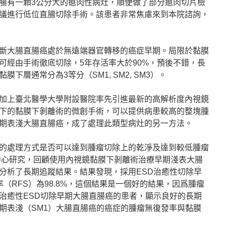
腸有一顆3公分大的瘜肉性病灶，順便做了部分瘜肉切片檢
議進行低位直腸切除手術。該患者非常焦慮來到本院諮詢，
診斷大腸直腸癌處於無遠端器官轉移的癌症早期。局限於黏膜
可經由手術徹底切除，5年存活率大於90%，預後不錯，長
下層通常分為3等分（SM1, SM2, SM3）。
加上臺北醫學大學附設醫院率先引進最新的高解析度內視鏡
下的黏膜下剝離術的微創手術，可以提供病患較高的整塊腫
期表淺大腸直腸癌，成了處理此類型病灶的另一方法。
的處理方式是否可以達到腫瘤切除上的乾淨及達到較低腫瘤
多中心研究，回顧使用內視鏡黏膜下剝離術治療早期淺表大腸
分析了長期追蹤結果。結果發現，採用ESD治癒性切除早
（RFS）為98.8%，這個結果是一個好的結果，因爲腫瘤
治癒性ESD切除早期大腸直腸癌的患者，顯示良好的長期
期表淺（SM1）大腸直腸癌的癌症的腫瘤無復發率與黏膜