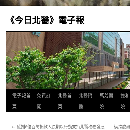
《今日北醫》電子報
跳
電子報首
免費訂
北醫首
北醫附
萬芳醫
雙和
至
頁
閱
頁
醫
院
院
主
←
感謝6位百萬捐款人長期以行動支持北醫校務發展
橫跨歐洲
要