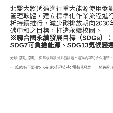
北醫大將透過進行重大能源使用盤
管理軟體，建立標準化作業流程進
析持續推行，減少碳排放朝向2030年
碳中和之目標，打造永續校園。
※聯合國永續發展目標（SDGs）：
SDG7可負擔能源、SDG13氣候變
分類:
前期
,
前期：奠基永續發展北醫論壇
。這篇內容的
永久連結
。
←
感謝6位百萬捐款人長期以行動支持北醫校務發展
橫跨歐洲