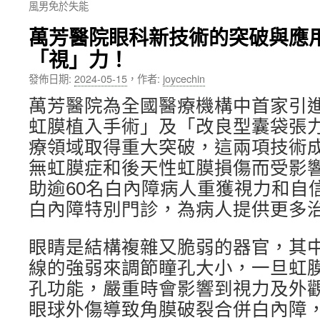
風男免於失能
內
萬芳醫院眼科新技術的突破與應
容
「視」力！
發佈日期:
2024-05-15
，
作者:
joycechin
萬芳醫院為全國醫療機構中首家引
虹膜植入手術」及「改良型囊袋張
療領域取得重大突破，這兩項技術
無虹膜症和後天性虹膜損傷而受影
助逾60名白內障病人重獲視力和自
白內障特別門診，為病人提供更多
眼睛是結構複雜又脆弱的器官，其
線的強弱來調節瞳孔大小，一旦虹
孔功能，嚴重時會影響到視力及外觀
眼球外傷導致角膜破裂合併白內障