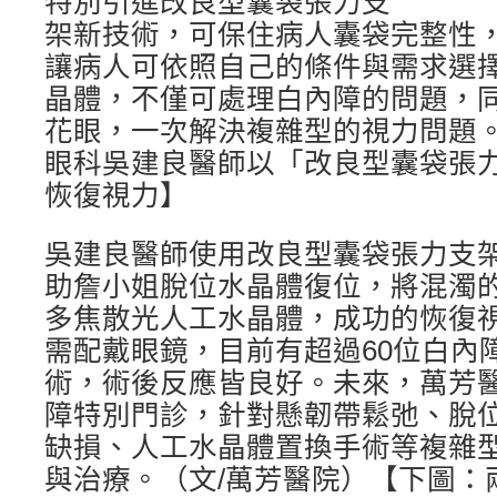
特別引進改良型囊袋張力支
架新技術，可保住病人囊袋完整性
讓病人可依照自己的條件與需求選
晶體，不僅可處理白內障的問題，
花眼，一次解決複雜型的視力問題
眼科吳建良醫師以「改良型囊袋張
恢復視力】
吳建良醫師使用改良型囊袋張力支
助詹小姐脫位水晶體復位，將混濁
多焦散光人工水晶體，成功的恢復
需配戴眼鏡，目前有超過60位白內
術，術後反應皆良好。未來，萬芳
障特別門診，針對懸韌帶鬆弛、脫
缺損、人工水晶體置換手術等複雜
與治療。（文/萬芳醫院）【下圖：