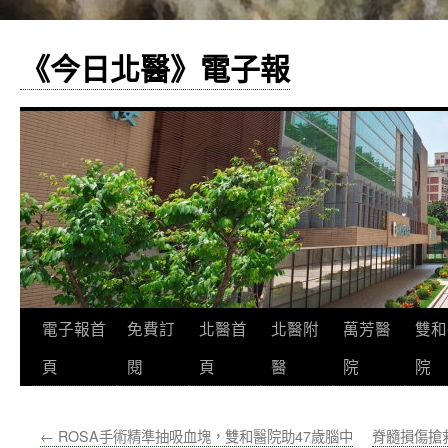
《今日北醫》電子報
跳
電子報首
免費訂
北醫首
北醫附
萬芳醫
雙和
至
頁
閱
頁
醫
院
院
主
←
ROSA手術精準抽吸血塊，雙和醫院助47歲腦中
脊髓損傷搶
要