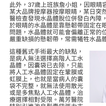
此外，37歲上班族詹小姐，因眼睛
某大品牌按摩器按摩眼睛，某日突
醫檢查發現水晶體脫位併發白內障，
於眼睛的水晶體是靠懸韌帶固定在
問題，水晶體就可能會偏離正常的
嚴重缺損的懸韌帶，常需犧牲水晶
這種舊式手術最大的缺點，
是病人無法選擇高階人工水
晶體，因囊袋已去除，只能
將人工水晶體固定在鞏膜或
虹膜上，也就是當病人的囊
袋不完整，就無法使用散光
或是多焦點人工水晶體，治
療選擇相對受限。萬芳醫院