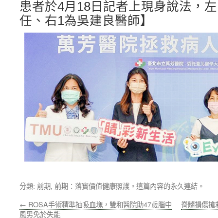
患者於4月18日記者上現身說法，
任、右1為吳建良醫師】
分類:
前期
,
前期：落實價值健康照護
。這篇內容的
永久連結
。
←
ROSA手術精準抽吸血塊，雙和醫院助47歲腦中
脊髓損傷搶
風男免於失能