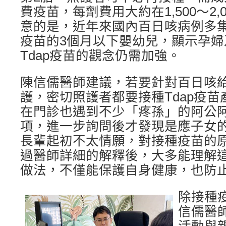
費疫苗，每劑費用大約在1,500～2,
意的是，近年來國內百日咳病例多
疫苗的3個月以下嬰幼兒，顯示孕
Tdap疫苗的觀念仍需加強。
陳信儒醫師建議，若要針對百日咳
護，密切照護者都要接種Tdap疫
在門診也遇到不少「疼孫」的阿公
項，進一步詢問後才發現是應子女
長輩起初不太情願，對接種疫苗的
過醫師詳細的解釋後，大多能理解
做法，不僅能保護自身健康，也防
除接種
信儒醫