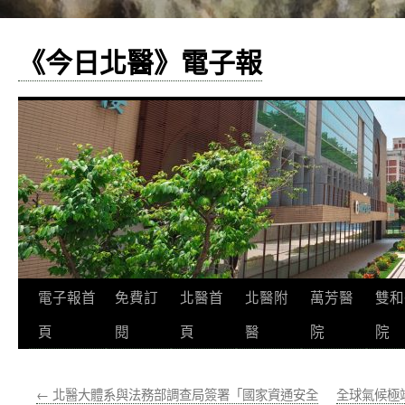
《今日北醫》電子報
跳
電子報首
免費訂
北醫首
北醫附
萬芳醫
雙和
至
頁
閱
頁
醫
院
院
主
←
北醫大體系與法務部調查局簽署「國家資通安全
全球氣候極
要