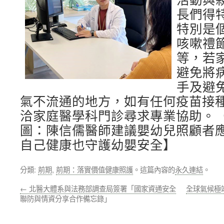
活動與
長們得
特別是
咳嗽禮
等，若
避免將
手及避
氣不流通的地方，如有任何疫苗接
洽家庭醫學科門診尋求專業協助。（
圖：陳信儒醫師建議嬰幼兒照顧者
自己健康也守護幼嬰安全】
分類:
前期
,
前期：落實價值健康照護
。這篇內容的
永久連結
。
←
北醫大體系與法務部調查局簽署「國家資通安全
全球氣候極
聯防與情資分享合作備忘錄」