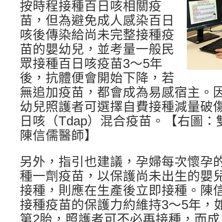
按時程接種百日咳相關疫
苗，但為避免成人感染百日
咳後傳染給尚未完整接種疫
苗的嬰幼兒，並考量一般民
眾接種百日咳疫苗3～5年
後，抗體便會開始下降，若
無追加疫苗，都會成為易感宿主。
幼兒照護者可選擇自費接種減量破
日咳（Tdap）混合疫苗。【右圖
陳信儒醫師】
另外，指引也建議，孕婦每次懷孕的
種一劑疫苗，以保護尚未出生的嬰
接種，則應在生產後立即接種。陳
接種疫苗的保護力約維持3～5年，
第2胎，照護者可不必再接種，而成人