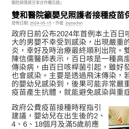
聯防與情資分享合作備忘錄」
內
雙和醫院籲嬰兒照護者接種疫苗
容
發佈日期:
2024-05-15
，
作者:
joycechin
政府日前公布2024年首例本土百日
大的男嬰不幸受到感染，出現嚴重
炎，幸好及時治療最終順利出院。
陳信儒醫師表示，百日咳是一種高
傳染病，由百日咳桿菌引起，雖好
也會感染。主要是透過飛沫傳染，
的嬰幼兒感染到，後果可能非常嚴
疫苗產生抗體，就能避免感染與重
政府公費疫苗接種時程指引
建議，嬰幼兒在出生後的2、
4、6、18個月及滿5歲前應