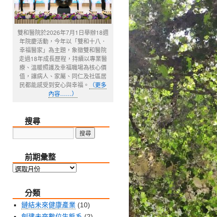
雙和醫院於2026年7月1日舉辦18週
年院慶活動，今年以「雙和十八．
幸福醫家」為主題，象徵雙和醫院
走過18年成長歷程，持續以專業醫
療、溫暖照護及幸福職場為核心價
值，讓病人、家屬、同仁及社區居
民都能感受到安心與幸福。
（更多
內容……）
搜尋
前期彙整
前
期
分類
彙
整
鏈結未來健康產業
(10)
創建未來數位生態系
(2)