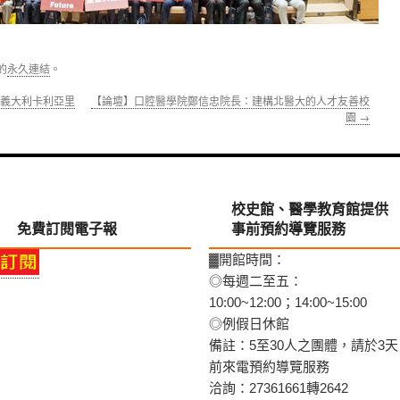
的
永久連結
。
，義大利卡利亞里
【論壇】口腔醫學院鄭信忠院長：建構北醫大的人才友善校
園
→
校史館、醫學教育館提供
免費訂閱電子報
事前預約導覽服務
▓開館時間：
◎每週二至五：
10:00~12:00；14:00~15:00
◎例假日休館
備註：5至30人之團體，請於3天
前來電預約導覽服務
洽詢：27361661轉2642