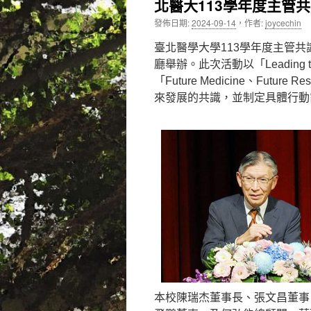
北醫大113學年度主管共識營「
內
發佈日期:
2024-09-14
，
作者:
joycechin
容
臺北醫學大學113學年度主管共識
廳舉辦。此次活動以「Leading
「Future Medicine、Futu
來發展的共識，並制定具體行動
本校陳瑞杰董事長、張文昌董事