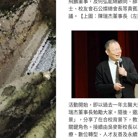
飛鵬董事，及何弘能總顧問、薛
士、校友會石公燦總會長等貴賓
議。【上圖：陳瑞杰董事長（左
活動開始，即以過去一年北醫大
瑞杰董事長勉勵大家。隨後，邀
景」，分享了在合校背景下，教
關鍵角色。接續由吳麥斯校長以「Le
療、數位轉型、人才友善及永續