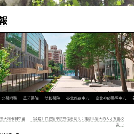
報
北醫附醫
萬芳醫院
雙和醫院
臺北癌症中心
臺北神經醫學中心
，義大利卡利亞里
【論壇】口腔醫學院鄭信忠院長：建構北醫大的人才友善校
園
→