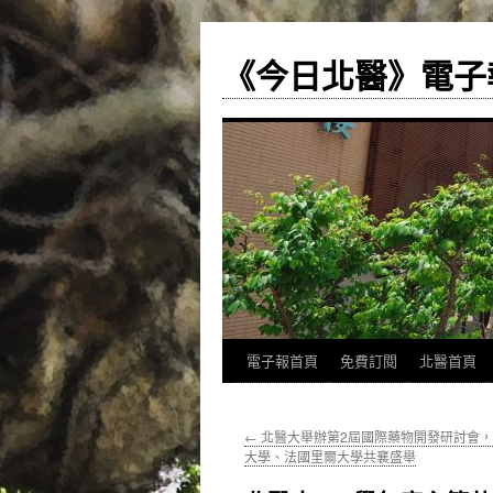
《今日北醫》電子
跳
電子報首頁
免費訂閱
北醫首頁
至
←
北醫大舉辦第2屆國際藥物開發研討會
主
大學、法國里爾大學共襄盛舉
要