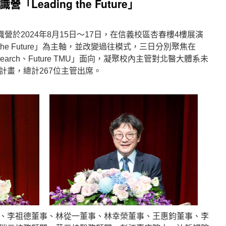
Leading the Future」
營於2024年8月15日～17日，在信義校區杏春樓4樓展演
 the Future」為主軸，並改變過往模式，三日分別聚焦在
re Research、Future TMU」面向，凝聚校內主管對北醫大體系未
計畫，總計267位主管出席。
、李祖德董事、林從一董事、林幸榮董事、王惠鈞董事、李