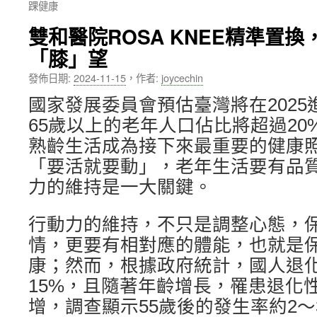
踝健康
內
雙和醫院ROSA KNEE精準置
容
「膝」望
發佈日期:
2024-11-15
，
作者:
joycechin
國家發展委員會預估臺灣將在202
65歲以上的老年人口佔比將超過2
熟齡生活成為接下來最重要的健康
「要活就要動」，老年生活要有品
力的維持是一大關鍵。
行動力的維持，不只是調整心態，
情，更要有相對應的體能，也就是
康；然而，根據政府統計，國人退
15%，且隨著年齡增長，罹患退化
增，調查顯示55歲後的發生率約2～3