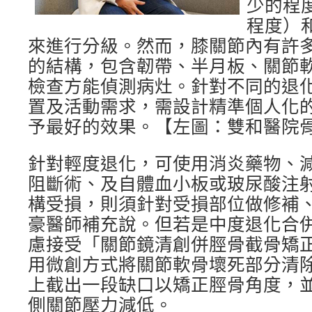
少的程
程度）
來進行分級。然而，膝關節內有許
的結構，包含韌帶、半月板、關節
檢查方能偵測病灶。針對不同的退
置及活動需求，需設計精準個人化
予最好的效果。【左圖：雙和醫院
針對輕度退化，可使用消炎藥物、
阻斷術、及自體血小板或玻尿酸注
構受損，則須針對受損部位做修補
豪醫師補充說。但若是中度退化合
慮接受「關節鏡清創併脛骨截骨矯
用微創方式將關節軟骨壞死部分清
上截出一段缺口以矯正脛骨角度，
側關節壓力減低。