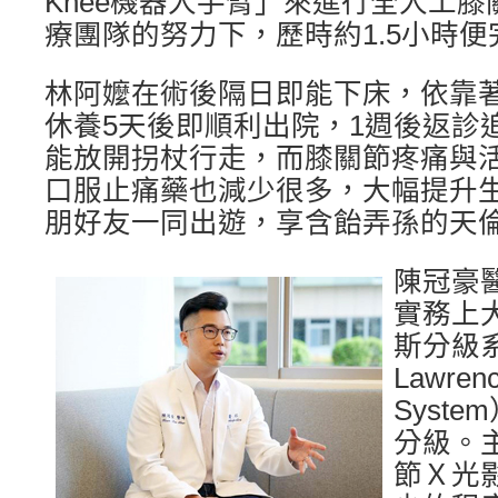
Knee機器人手臂」來進行全人工
療團隊的努力下，歷時約1.5小時
林阿嬤在術後隔日即能下床，依靠
休養5天後即順利出院，1週後返診
能放開拐杖行走，而膝關節疼痛與
口服止痛藥也減少很多，大幅提升
朋好友一同出遊，享含飴弄孫的天
陳冠豪
實務上
斯分級系統
Lawrenc
Syst
分級。
節Ｘ光