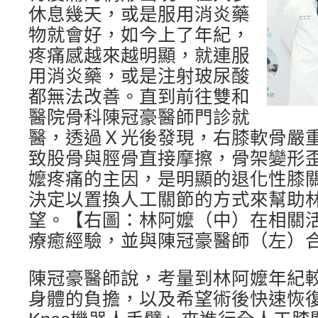
休息幾天，或是服用消炎藥
物就會好，如今上了年紀，
疼痛感越來越明顯，就連服
用消炎藥，或是注射玻尿酸
都無法改善。直到前往雙和
醫院骨科陳冠豪醫師門診就
醫，透過Ｘ光後發現，右膝軟骨嚴
致股骨與脛骨直接摩擦，骨架變形
嬤疼痛的主因，是明顯的退化性膝
決定以置換人工關節的方式來幫助
望。【右圖：林阿嬤（中）在相關
療癒經驗，並與陳冠豪醫師（左）
陳冠豪醫師說，考量到林阿嬤年紀
身體的負擔，以及希望術後快速恢復