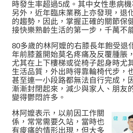
時發生率超過5成。其中女性患病
另外，近年臨床業務上亦發現，退
的趨勢，因此，掌握正確的關節保
接快樂熟齡生活的第一步，千萬不
80多歲的林阿嬤的右膝長年飽受退
年前膝蓋開始莫名疼痛及反覆腫脹
尤其在上下樓梯或從椅子起身時尤
生活品質，外出時得靠輪椅代步，
甚至連一小段路都無法自行完成，
漸漸封閉起來，減少與家人、朋友
變得鬱悶許多。
林阿嬤表示，以前因工作關
係，常常需要久站，當時也
有痠痛的情形出現，但大多