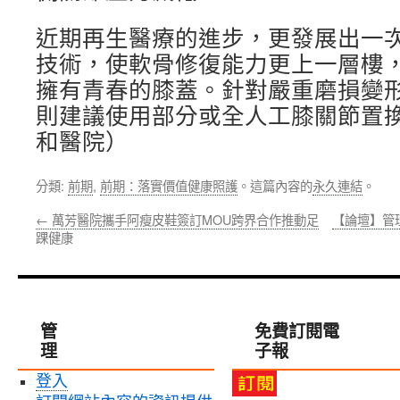
近期再生醫療的進步，更發展出一
技術，使軟骨修復能力更上一層樓
擁有青春的膝蓋。針對嚴重磨損變
則建議使用部分或全人工膝關節置換
和醫院）
分類:
前期
,
前期：落實價值健康照護
。這篇內容的
永久連結
。
←
萬芳醫院攜手阿瘦皮鞋簽訂MOU跨界合作推動足
【論壇】管
踝健康
管
免費訂閱電
理
子報
登入