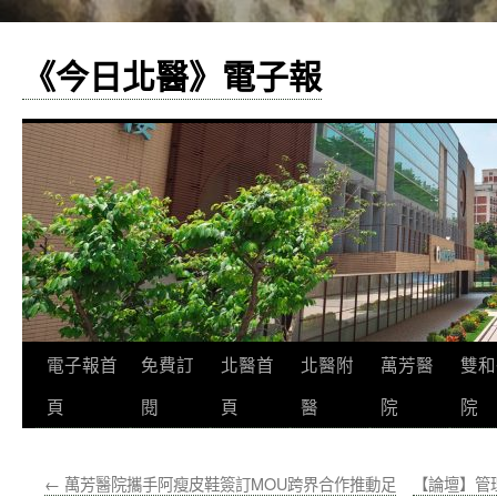
《今日北醫》電子報
跳
電子報首
免費訂
北醫首
北醫附
萬芳醫
雙和
至
頁
閱
頁
醫
院
院
主
←
萬芳醫院攜手阿瘦皮鞋簽訂MOU跨界合作推動足
【論壇】管
要