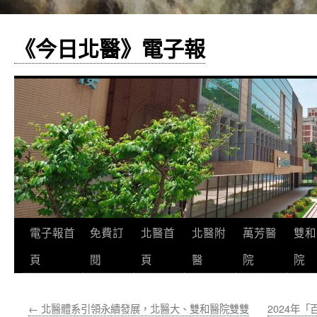
《今日北醫》電子報
跳
電子報首
免費訂
北醫首
北醫附
萬芳醫
雙和
至
頁
閱
頁
醫
院
院
主
←
北醫體系引領永續發展，北醫大、雙和醫院雙雙
2024年
要