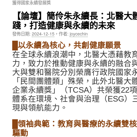
獲得國家永續發展獎
內
【論壇】簡伶朱永續長：北醫大
容
踐，打造健康與永續的未來
發佈日期:
2024-12-15
，
作者:
joycechin
█以永續為核心，共創健康願景
在全球永續浪潮中，北醫大憑藉教
力，致力於推動健康與永續的融合與
大與雙和醫院分別榮膺行政院國家
「民間團體類」殊榮，此外北醫大體
企業永續獎」（TCSA）共榮獲22
體系在環境、社會與治理（ESG）
現與領航能力。
█領袖典範：教育與醫療的永續雙核
驅動