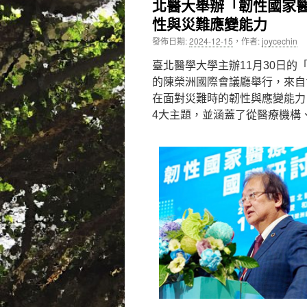
北醫大舉辦「韌性國家
性與災難應變能力
內
發佈日期:
2024-12-15
，
作者:
joycechin
容
臺北醫學大學主辦11月30日的
的陳榮洲國際會議廳舉行，來自
在面對災難時的韌性與應變能力
4大主題，並涵蓋了從醫療機構