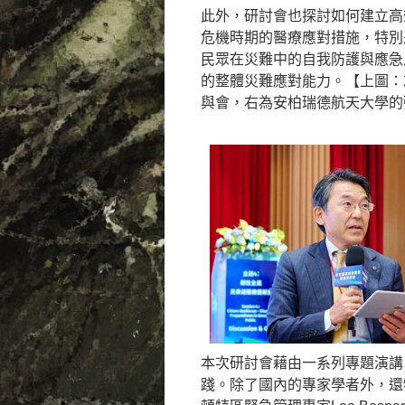
此外，研討會也探討如何建立高
危機時期的醫療應對措施，特別
民眾在災難中的自我防護與應急
的整體災難應對能力。【上圖：左
與會，右為安柏瑞德航天大學的
本次研討會藉由一系列專題演講
踐。除了國內的專家學者外，還