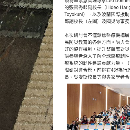
頓特區緊急管理專家Leo Bo
的張替秀郎副校長（Hideo Har
Toyokuni），以及波蘭國際援
郎副校長（左圖）及國災隊事務
本次研討會不僅聚焦醫療機構層
民防災教育的各個方面。讓與會
好的協作機制，提升整體應對災
讓參與者深入了解全球醫療韌性
療系統的韌性建設貢獻力量。（
際研討會合影，前排右4起為行
長、吳麥斯校長等與專家學者合