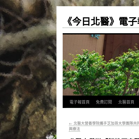
《今日北醫》電子
跳
電子報首頁
免費訂閱
北醫首頁
至
←
北醫大營養學院攜手芝加哥大學團隊共
主
興療法
要