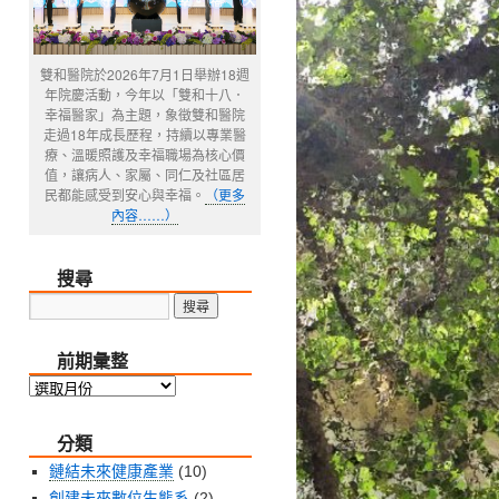
雙和醫院於2026年7月1日舉辦18週
年院慶活動，今年以「雙和十八．
幸福醫家」為主題，象徵雙和醫院
走過18年成長歷程，持續以專業醫
療、溫暖照護及幸福職場為核心價
值，讓病人、家屬、同仁及社區居
民都能感受到安心與幸福。
（更多
內容……）
搜尋
前期彙整
前
期
分類
彙
整
鏈結未來健康產業
(10)
創建未來數位生態系
(2)