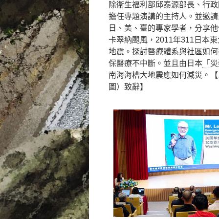
除衛生福利部邱泰源部長、行政
擔任專題演講的主持人。並邀請
日、美、臺的專家學者，分享他
卡翠納𩗗風，2011年311日本
地震。探討醫療體系與社區如何
保醫療不中斷。並且由日本
「
災
南海海槽大地震應如何減災。【
圖）致辭】