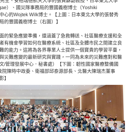
sner先生、安柏瑞德航天大學的張賢龢副教授、日本東北大學
igae）、國災隊事務局的豐國義樹博士（Yoshiki
助中心的Wojtek Wilk博士。【上圖：日本東北大學的張替秀
局的豐國義樹博士（右圖）】
面的緊急應變準備，還涵蓋了急救轉送、社區醫療支援和全
者有機會學習如何在醫療系統、社區及全體市民之間建立良
難的能力。這將為各界專業人士提供一個寶貴的學習平臺，
與災難應變的最新研究與實踐，一同為未來的災難應對和醫
文/管理發展中心．秘書處）【下圖：韌性國家醫療整備國
政院陳時中政委、衛福部邱泰源部長、北醫大陳瑞杰董事
影】