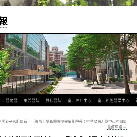
報
北醫附醫
萬芳醫院
雙和醫院
臺北癌症中心
臺北神經醫學中心
同開發子宮肌瘤新
【論壇】雙和醫院吳美儀副院長：推動以病人為中心的價值
醫療照護
→