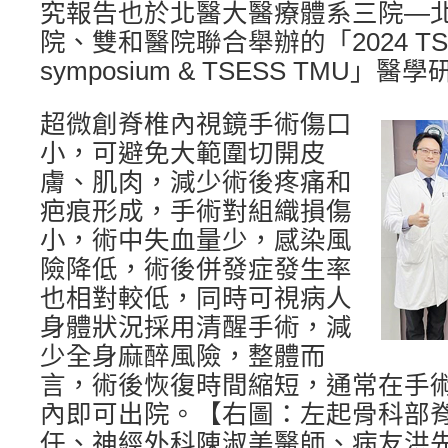
究報告也於北醫大醫療體系三院—
院、雙和醫院聯合舉辦的「2024 TSMI
symposium & TSESS TMU」
超微創脊椎內視鏡手術傷口
小，可避免大範圍切開皮
膚、肌肉，減少術後疼痛和
疤痕形成，手術對組織損傷
小，術中失血量少，感染風
險降低，術後併發症發生率
也相對較低，同時可視病人
身體狀況採用清醒手術，減
少全身麻醉風險，整體而
言，術後恢復時間縮短，通常在手術
內即可出院。【右圖：左起骨科部
任、神經外科陳淑美醫師、病友洪