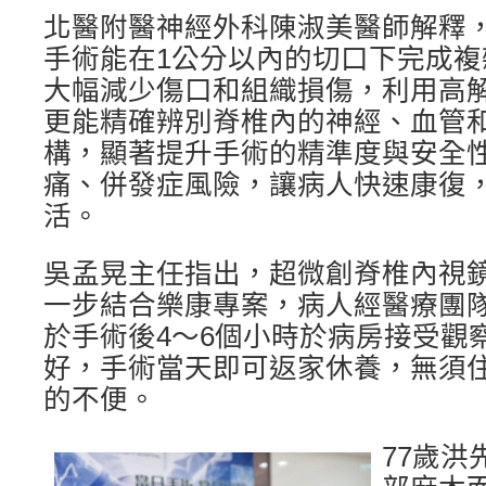
北醫附醫神經外科陳淑美醫師解釋
手術能在1公分以內的切口下完成
大幅減少傷口和組織損傷，利用高
更能精確辨別脊椎內的神經、血管
構，顯著提升手術的精準度與安全
痛、併發症風險，讓病人快速康復
活。
吳孟晃主任指出，超微創脊椎內視鏡
一步結合樂康專案，病人經醫療團
於手術後4～6個小時於病房接受觀
好，手術當天即可返家休養，無須
的不便。
77歲