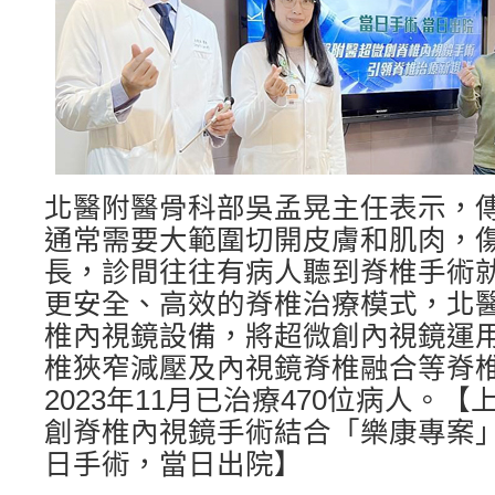
北醫附醫骨科部吳孟晃主任表示，
通常需要大範圍切開皮膚和肌肉，
長，診間往往有病人聽到脊椎手術
更安全、高效的脊椎治療模式，北醫
椎內視鏡設備，將超微創內視鏡運
椎狹窄減壓及內視鏡脊椎融合等脊
2023年11月已治療470位病人。
創脊椎內視鏡手術結合「樂康專案
日手術，當日出院】