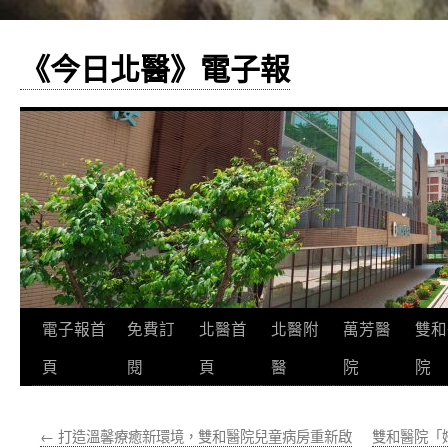
《今日北醫》電子報
跳
電子報首
免費訂
北醫首
北醫附
萬芳醫
雙和
至
頁
閱
頁
醫
院
院
主
←
打造溫馨療癒新環境，雙和醫院兒童病房重新啟
雙和醫院「
要