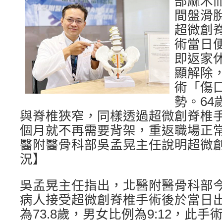
部麻木
間盤滑
超微創
術當日
即返家
顯解除
術「傷
勢。6
與脊椎狹窄，同樣透過超微創脊椎
個月就不再需要背架，重返職場正
醫附醫骨科部吳孟晃主任說明超微
況】
吳孟晃主任指出，北醫附醫骨科部今
病人接受超微創脊椎手術後於當日
為73.8歲，男女比例為9:12，此