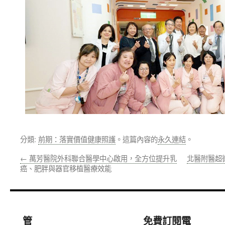
分類:
前期：落實價值健康照護
。這篇內容的
永久連結
。
←
萬芳醫院外科聯合醫學中心啟用，全方位提升乳
北醫附醫超
癌、肥胖與器官移植醫療效能
管
免費訂閱電