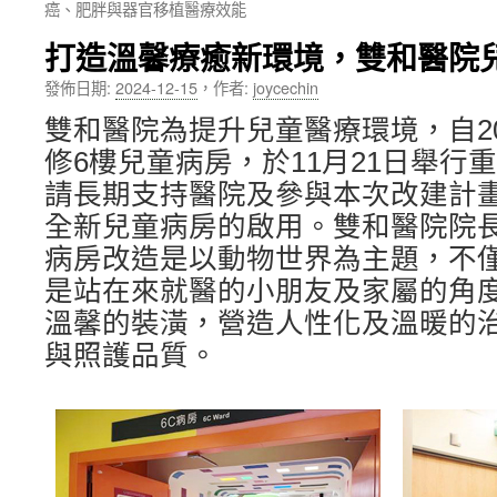
癌、肥胖與器官移植醫療效能
內
打造溫馨療癒新環境，雙和醫院
容
發佈日期:
2024-12-15
，
作者:
joycechin
雙和醫院為提升兒童醫療環境，自20
修6樓兒童病房，於11月21日舉行
請長期支持醫院及參與本次改建計
全新兒童病房的啟用。雙和醫院院
病房改造是以動物世界為主題，不
是站在來就醫的小朋友及家屬的角
溫馨的裝潢，營造人性化及溫暖的
與照護品質。