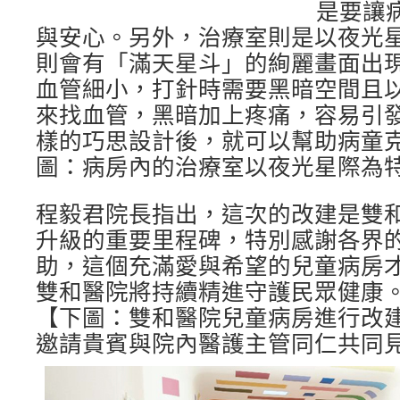
是要讓
與安心。另外，治療室則是以夜光
則會有「滿天星斗」的絢麗畫面出
血管細小，打針時需要黑暗空間且
來找血管，黑暗加上疼痛，容易引
樣的巧思設計後，就可以幫助病童
圖：病房內的治療室以夜光星際為
程毅君院長指出，這次的改建是雙
升級的重要里程碑，特別感謝各界
助，這個充滿愛與希望的兒童病房
雙和醫院將持續精進守護民眾健康。
【下圖：雙和醫院兒童病房進行改
邀請貴賓與院內醫護主管同仁共同