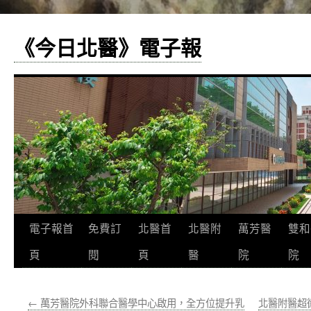
《今日北醫》電子報
跳
電子報首
免費訂
北醫首
北醫附
萬芳醫
雙和
至
頁
閱
頁
醫
院
院
主
←
萬芳醫院外科聯合醫學中心啟用，全方位提升乳
北醫附醫超
要