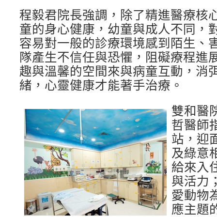
程毅君院長強調，除了精進醫療核
童的身心健康，幼童與成人不同，
容易對一般的診療環境感到陌生、
隊產生不信任與恐懼，阻礙療程進
趣與溫馨的空間來與病童互動，消
緒，心靈健康才能著手治療。
雙和醫
哲醫師
站，迎
及綠意
給來入
與活力
愛動物
應主題