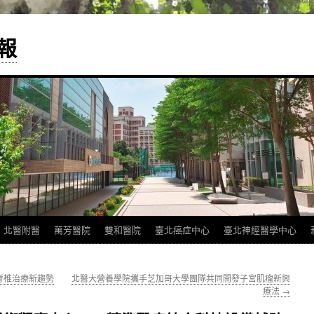
報
北醫附醫
萬芳醫院
雙和醫院
臺北癌症中心
臺北神經醫學中心
脊椎治療新趨勢
北醫大營養學院攜手芝加哥大學團隊共同開發子宮肌瘤新興
療法
→