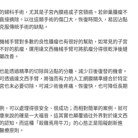
的婦科手術，尤其是子宮內膜癌或子宮頸癌。若卵巢腫瘤不
直接摘除。以往這類手術的傷囗大，恢復時間久，易因沾黏
克服傳統手術的缺點。
機械手臂對多數的良性腫瘤也有很好的幫助，如常見的子宮
不好的肌瘤，運用達文西機械手臂可將肌瘤分得很乾淨後縫
顯改善。
也能透過精準的切除與沾黏的分離，減少日後復發的機會。
可透過達文西手臂，將強而有力的人工網膜精準縫合於特定
宮也未必要切除，可減少術後疼痛、恢復快，也可降低長期
例，可以處理得很安全、很成功；而相對簡單的案例，就可
康來說的確是一大福音，這其實也顛覆過往外界對於達文西
的認知，而這種「殺雞焉用牛刀」的心態正是阻礙創新進
醫療原則。