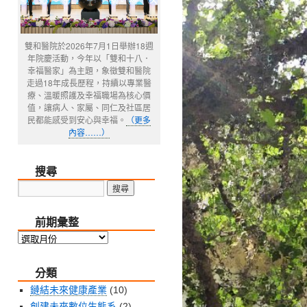
雙和醫院於2026年7月1日舉辦18週
年院慶活動，今年以「雙和十八．
幸福醫家」為主題，象徵雙和醫院
走過18年成長歷程，持續以專業醫
療、溫暖照護及幸福職場為核心價
值，讓病人、家屬、同仁及社區居
民都能感受到安心與幸福。
（更多
內容……）
搜尋
前期彙整
前
期
分類
彙
整
鏈結未來健康產業
(10)
創建未來數位生態系
(2)