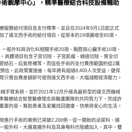
手術觀摩中心」，精準醫療結合科技設備輔助
服務給付項目及支付標準，並且在2024年9月1日起正式
加了達文西手術的給付項目，從原本的19項擴增至65項。
、一般外科與消化科相關手術20項、胸腔與心臟手術10項、
項。具體項目包含子宮切除、子宮肌瘤、婦癌切除、胃全切
管結石、疝氣修補等，而這些手術的支付費用範圍約從2萬
預估，此政策實施後，每年將有超過8,400人次受益，健保
眾只需自費差額即可使用達文西手術，大幅減輕經濟壓力。
機械手臂系統，並於2021年12月升級為最新型的達文西機械
精準醫療結合智慧醫療理念與醫護團隊的共同努力下，完成許
重要的是，幫助患者及家屬找回健康、快樂與安心的生活。
進行手術的案例已突破2,200例，從一開始的泌尿科、婦
一般外科、大腸直腸外科及耳鼻喉科也陸續加入，其中，雙