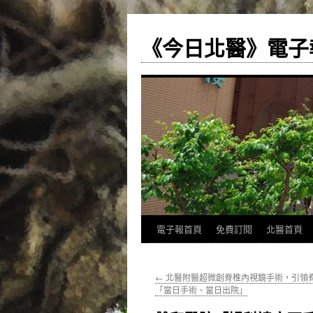
《今日北醫》電子
跳
電子報首頁
免費訂閱
北醫首頁
至
←
北醫附醫超微創脊椎內視鏡手術，引領
主
「當日手術、當日出院」
要