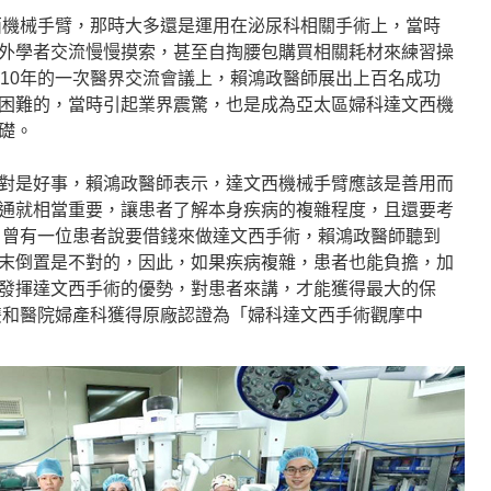
文西機械手臂，那時大多還是運用在泌尿科相關手術上，當時
外學者交流慢慢摸索，甚至自掏腰包購買相關耗材來練習操
010年的一次醫界交流會議上，賴鴻政醫師展出上百名成功
困難的，當時引起業界震驚，也是成為亞太區婦科達文西機
礎。
對是好事，賴鴻政醫師表示，達文西機械手臂應該是善用而
通就相當重要，讓患者了解本身疾病的複雜程度，且還要考
。曾有一位患者說要借錢來做達文西手術，賴鴻政醫師聽到
末倒置是不對的，因此，如果疾病複雜，患者也能負擔，加
發揮達文西手術的優勢，對患者來講，才能獲得最大的保
雙和醫院婦產科獲得原廠認證為「婦科達文西手術觀摩中