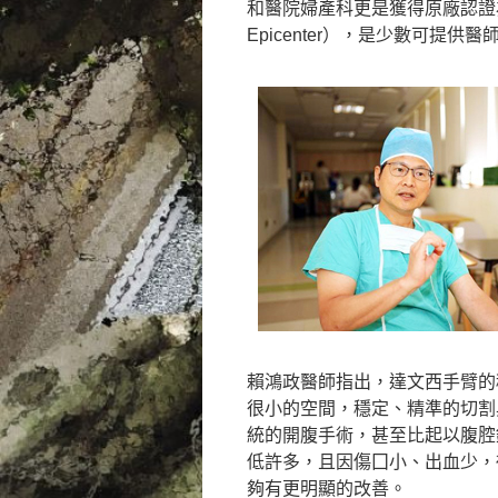
和醫院婦產科更是獲得原廠認證為「婦
Epicenter），是少數可提
賴鴻政醫師指出，達文西手臂的
很小的空間，穩定、精準的切割
統的開腹手術，甚至比起以腹腔
低許多，且因傷囗小、出血少，
夠有更明顯的改善。