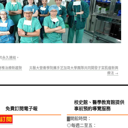
的
永久連結
。
脊椎治療新趨勢
北醫大營養學院攜手芝加哥大學團隊共同開發子宮肌瘤新興
療法
→
校史館、醫學教育館提供
免費訂閱電子報
事前預約導覽服務
▓開館時間：
◎每週二至五：