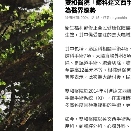
雙和醫院「婦科達文西
為醫界趨勢
內
發佈日期:
2024-12-15
，
作者:
joycechin
容
衛生福利部修正全民健康保險醫療
生效，其中備受關注的是大幅增
其中包括，泌尿科相關手術4項
婦科手術7項、大腸直腸外科5
除、胃繞道手術、膽囊切除、膽
至最高12萬元不等。根據健保署
署亦表示，此次擴大給付後，民
雙和醫院於2014年引進達文西
手臂手術系統（Xi），在秉持
多高難度且極為複雜的手術，更
如今，雙和醫院以達文西手術系統
產科，到胸腔外科、心臟外科、