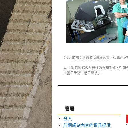
分類:
前期：落實價值健康照護
。這篇內容
←
北醫附醫超微創脊椎內視鏡手術，引領
「當日手術、當日出院」
管理
登入
訂閱網站內容的資訊提供