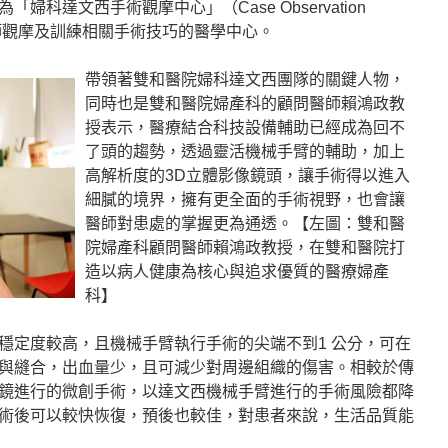
科達文西手術觀摩中心」（Case Observation
供醫師觀摩及訓練相關手術技巧的醫學中心。
帶領著雙和醫院婦科達文西團隊的關鍵人物，
同時也是雙和醫院婦產科的顧問醫師賴鴻政教
授表示，醫療結合科技設備輔助已經成為回不
了頭的趨勢，透過靈活機械手臂的輔助，加上
高解析度的3D立體影像鏡頭，讓手術得以進入
細膩的境界，擁有更全面的手術視野，也會讓
醫師對患處的掌握更為通透。【左圖：雙和醫
院婦產科顧問醫師賴鴻政教授，在雙和醫院打
造以病人健康為核心與追求優質的醫療婦產
科】
穩定度較高，且機械手臂執行手術的尖端不到1 公分，可在
與縫合，出血量少，且可減少對周邊組織的傷害。相較於傳
鏡進行的微創手術，以達文西機械手臂進行的手術風險都降
術後可以較快恢復，預後也較佳，對患者來說，生活品質能