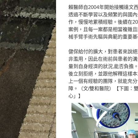
賴醫師自2004年開始接觸達
透過不斷學習以及頻繁的與國內
作，慢慢地累積經驗。後續在2
案例，且每一案都是相當複雜且
械手臂手術先驅與典範的重要基
健保給付的擴大，對患者來說絕
非濫用，因此在術前與患者的溝
量到自身經濟的狀況,能否負擔
後立刻拒絕，並跟他解釋這樣本
上一個有經驗的團隊，就能充分
障。（文/雙和醫院）【下圖：
心」】