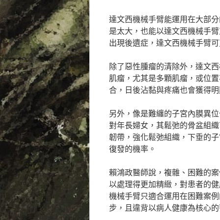
達文西機械手臂能運用在大部分
是太大，也能以達文西機械手臂
出現後遺症，達文西機械手臂可
除了惡性腫瘤的清除外，達文西
肌瘤，尤其是多顆肌瘤，或位置
合，日後沾黏與疼痛也會獲得明
另外，像是難纏的子宮內膜異位
對年長婦女，其鬆弛的骨盆組織
韌帶，強化鬆弛組織，下垂的子
復發的機率。
賴鴻政醫師說，複雜、困難的案
以處理得更加精緻，對患者的健
機械手臂只適合運用在困難案例
步，且違背以病人健康為核心的