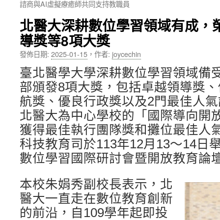
諮商與AI虛擬療癒師共同支持教職員
內
北醫大深耕數位學習領域有成，
容
導獎等8項大獎
發佈日期:
2025-01-15
，
作者:
joycechin
臺北醫學大學深耕數位學習領域備
部頒發8項大獎，包括卓越領導獎
航獎、優良行政獎以及2門最佳人
北醫大為中心學校的「國際導向開
獲得最佳執行團隊獎和攤位最佳人
科技教育司於113年12月13～14日
數位學習國際研討會暨開放教育論
本校朱娟秀副校長表示，北
醫大一直走在數位教育創新
的前沿，自109學年起即投