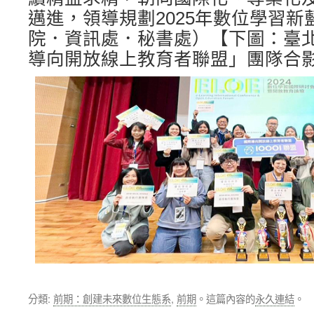
邁進，領導規劃2025年數位學習新
院．資訊處．秘書處）【下圖：臺
導向開放線上教育者聯盟」團隊合
分類:
前期：創建未來數位生態系
,
前期
。這篇內容的
永久連結
。