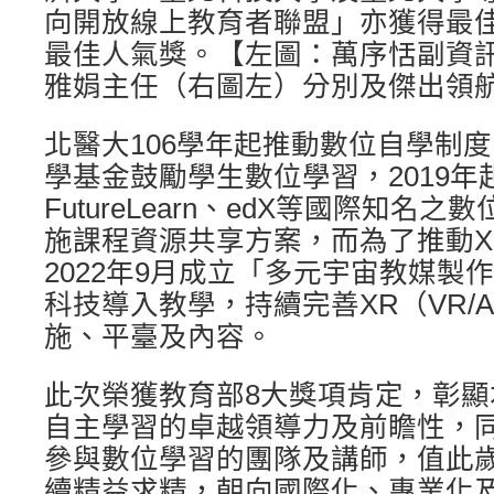
向開放線上教育者聯盟」亦獲得最
最佳人氣獎。【左圖：萬序恬副資
雅娟主任（右圖左）分別及傑出領
北醫大106學年起推動數位自學制
學基金鼓勵學生數位學習，2019年起更
FutureLearn、edX等國際知名
施課程資源共享方案，而為了推動X
2022年9月成立「多元宇宙教媒製
科技導入教學，持續完善XR（VR/A
施、平臺及內容。
此次榮獲教育部8大獎項肯定，彰
自主學習的卓越領導力及前瞻性，
參與數位學習的團隊及講師，值此
續精益求精，朝向國際化、專業化