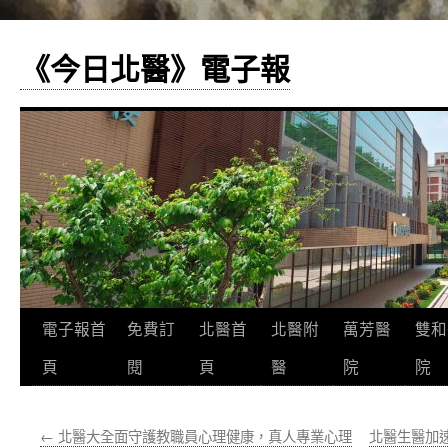
《今日北醫》電子報
跳
電子報首
免費訂
北醫首
北醫附
萬芳醫
雙和
至
頁
閱
頁
醫
院
院
主
←
北醫大全面守護教職員心理健康，真人專業心理
北醫生醫加速
要